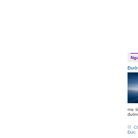
Ngư
Đườ
mẹ b
đường
C
Đức