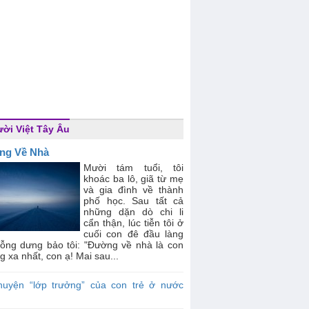
ời Việt Tây Âu
ng Về Nhà
Mười tám tuổi, tôi
khoác ba lô, giã từ mẹ
và gia đình về thành
phố học. Sau tất cả
những dặn dò chi li
cẩn thận, lúc tiễn tôi ở
cuối con đê đầu làng
ỗng dưng bảo tôi: "Đường về nhà là con
 xa nhất, con ạ! Mai sau...
huyện “lớp trưởng” của con trẻ ở nước