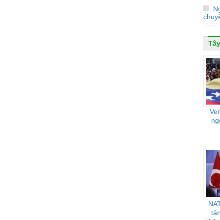
Ng
chuyệ
Tây
Ve
ng
NAT
tă