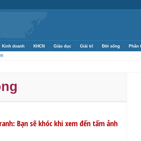
Kinh doanh
KHCN
Giáo dục
Giải trí
Đời sống
Phân 
SS
ộng
ranh: Bạn sẽ khóc khi xem đến tấm ảnh