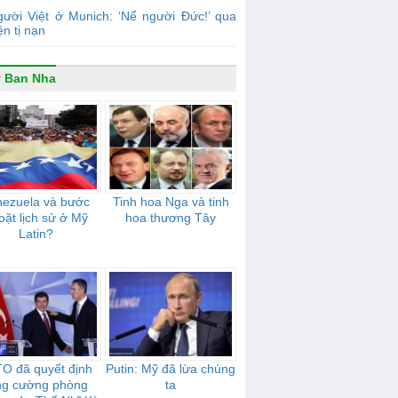
ười Việt ở Munich: ‘Nể người Đức!’ qua
n tị nạn
 Ban Nha
nezuela và bước
Tinh hoa Nga và tinh
oặt lịch sử ở Mỹ
hoa thương Tây
Latin?
O đã quyết định
Putin: Mỹ đã lừa chúng
ng cường phòng
ta