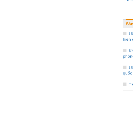
Sán
Uk
hiện 
Kh
phòn
Uk
quốc 
T