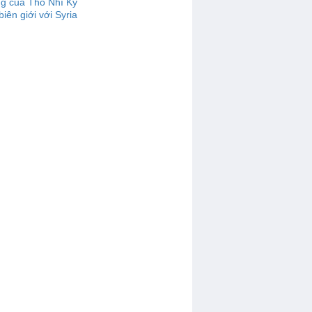
g của Thổ Nhĩ Kỳ
biên giới với Syria