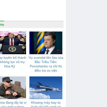
trụ
p tuyên bố thành
Vụ scandal tên lửa của
 không lực vũ trụ
Bắc Triều Tiên:
Hoa Kỳ
Poroshenko ra chỉ thị
điều tra vụ việc
ina đang lấy lại vị
Khoang máy bay tự
ế của một cường
tách rời kiểu mới có