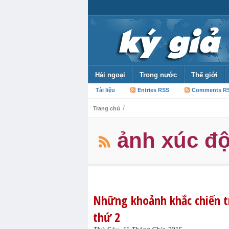
Hải ngoại
Trong nước
Thế giới
Tài liệu
Entries RSS
Comments R
/
Trang chủ
ảnh xúc đ
Những khoảnh khắc chiến t
thứ 2