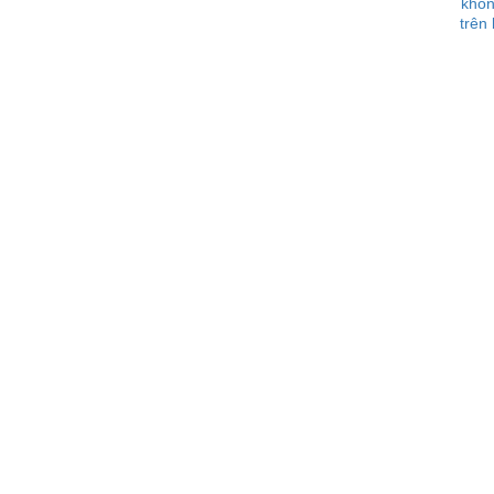
khôn
trên 