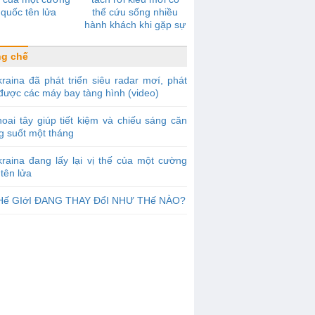
quốc tên lửa
thể cứu sống nhiều
hành khách khi gặp sự
cố
g chế
raina đã phát triển siêu radar mơí, phát
được các máy bay tàng hình (video)
oai tây giúp tiết kiệm và chiếu sáng căn
g suốt một tháng
raina đang lấy lại vị thế của một cường
tên lửa
Hế GIớI ĐANG THAY ĐổI NHƯ THế NÀO?