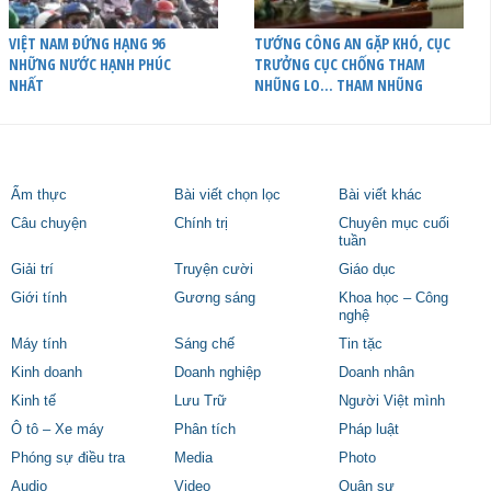
VIỆT NAM ĐỨNG HẠNG 96
TƯỚNG CÔNG AN GẶP KHÓ, CỤC
NHỮNG NƯỚC HẠNH PHÚC
TRƯỞNG CỤC CHỐNG THAM
NHẤT
NHŨNG LO… THAM NHŨNG
Ẩm thực
Bài viết chọn lọc
Bài viết khác
Câu chuyện
Chính trị
Chuyên mục cuối
tuần
Giải trí
Truyện cười
Giáo dục
Giới tính
Gương sáng
Khoa học – Công
nghệ
Máy tính
Sáng chế
Tin tặc
Kinh doanh
Doanh nghiệp
Doanh nhân
Kinh tế
Lưu Trữ
Người Việt mình
Ô tô – Xe máy
Phân tích
Pháp luật
Phóng sự điều tra
Media
Photo
Audio
Video
Quân sự