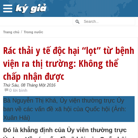
/
Trang chủ
Trong nước
Rác thải y tế độc hại “lọt” từ bệnh
viện ra thị trường: Không thể
chấp nhận được
Thứ Sáu, 08 Tháng Một 2016
0 lời bình
Bà Nguyễn Thị Khá, Ủy viện thường trực Ủy
ban về các vấn đề xã hội của Quốc hội (Ảnh:
Xuân Hải)
Đó là khẳng định của Ủy viên thường trực