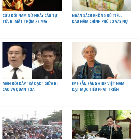
CỨU ĐÔI NAM NỮ NHẢY CẦU TỰ
NGÂN SÁCH KHÔNG ĐỦ TIÊU,
TỬ, BỊ MẤT TRỘM XE MÁY
ĐẦU NĂM CHÍNH PHỦ LO VAY NỢ
MÀN ĐỐI ĐÁP “BÁ ĐẠO” GIỮA BỊ
IMF SẴN SÀNG GIÚP VIỆT NAM
CÁO VÀ QUAN TÒA
ĐẠT MỤC TIÊU PHÁT TRIỂN