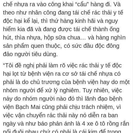
chế nhựa ra vào công khai “cẩu” hàng đi. Và
theo như nhân công đang tái chế rác thải y tế
độc hại kể lại, thì thứ hàng kinh hãi và nguy
hiểm kia đã và đang được tái chế thành ống
hút, thìa nhựa, hộp sữa chua… và hàng nghìn
sản phẩm quen thuộc, có sức đầu độc đông
đảo người tiêu dùng.
“Tôi đề nghị phải làm rõ việc rác thải y tế độc
hại lọt từ bệnh viện ra cơ sở tái chế nhựa có
phải là do chủ trương của bệnh viện hay do một
nhóm người để xử lý nghiêm. Tuy nhiên, việc
này do nhóm người nào đó thì lãnh đạo bệnh
viện Bạch Mai cũng phải chịu trách nhiệm, vì
việc vận chuyển rác thải này nó diễn ra ban
ngày và như báo phản ánh là 4 xe ô tô rồng rắn
nối đuôi nhau chứ có phải là cái kim để trong