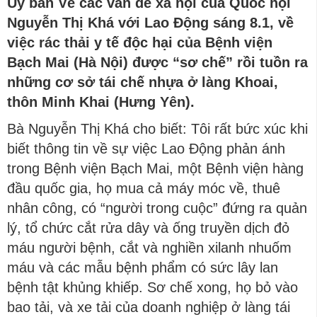
Ủy ban Về các vấn đề xã hội của Quốc hội
Nguyễn Thị Khá với Lao Động sáng 8.1, về
việc rác thải y tế độc hại của Bệnh viện
Bạch Mai (Hà Nội) được “sơ chế” rồi tuồn ra
những cơ sở tái chế nhựa ở làng Khoai,
thôn Minh Khai (Hưng Yên).
Bà Nguyễn Thị Khá cho biết: Tôi rất bức xúc khi
biết thông tin về sự việc Lao Động phản ánh
trong Bệnh viện Bạch Mai, một Bệnh viện hàng
đầu quốc gia, họ mua cả máy móc về, thuê
nhân công, có “người trong cuộc” đứng ra quản
lý, tổ chức cắt rửa dây và ống truyền dịch đỏ
máu người bệnh, cắt và nghiền xilanh nhuốm
máu và các mẫu bệnh phẩm có sức lây lan
bệnh tật khủng khiếp. Sơ chế xong, họ bỏ vào
bao tải, và xe tải của doanh nghiệp ở làng tái