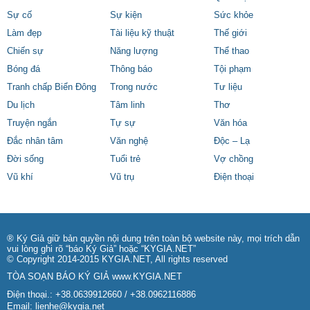
Sự cố
Sự kiện
Sức khỏe
Làm đẹp
Tài liệu kỹ thuật
Thế giới
Chiến sự
Năng lượng
Thể thao
Bóng đá
Thông báo
Tội phạm
Tranh chấp Biển Đông
Trong nước
Tư liệu
Du lịch
Tâm linh
Thơ
Truyện ngắn
Tự sự
Văn hóa
Đắc nhân tâm
Văn nghệ
Độc – Lạ
Đời sống
Tuổi trẻ
Vợ chồng
Vũ khí
Vũ trụ
Điện thoại
® Ký Giả giữ bản quyền nội dung trên toàn bộ website này, mọi trích dẫn
vui lòng ghi rõ “báo Ký Giả” hoặc “KYGIA.NET”
© Copyright 2014-2015 KYGIA.NET, All rights reserved
TÒA SOẠN BÁO KÝ GIẢ
www.KYGIA.NET
Điện thoại.: +38.0639912660 / +38.0962116886
Email:
lienhe@kygia.net