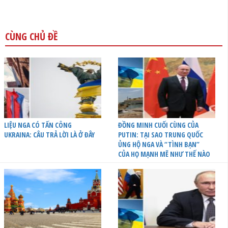
CÙNG CHỦ ĐỀ
LIỆU NGA CÓ TẤN CÔNG
ĐỒNG MINH CUỐI CÙNG CỦA
UKRAINA: CÂU TRẢ LỜI LÀ Ở ĐÂY
PUTIN: TẠI SAO TRUNG QUỐC
ỦNG HỘ NGA VÀ “TÌNH BẠN”
CỦA HỌ MẠNH MẼ NHƯ THẾ NÀO