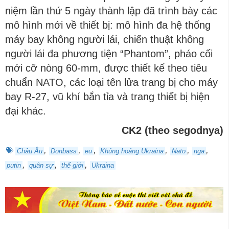
niệm lần thứ 5 ngày thành lập đã trình bày các
mô hình mới về thiết bị: mô hình đa hệ thống
máy bay không người lái, chiến thuật không
người lái đa phương tiện “Phantom”, pháo cối
mới cỡ nòng 60-mm, được thiết kế theo tiêu
chuẩn NATO, các loại tên lửa trang bị cho máy
bay R-27, vũ khí bắn tỉa và trang thiết bị hiện
đại khác.
СK2 (theo segodnya)
,
,
,
,
,
,
Châu Âu
Donbass
eu
Khủng hoảng Ukraina
Nato
nga
,
,
,
putin
quân sự
thế giới
Ukraina