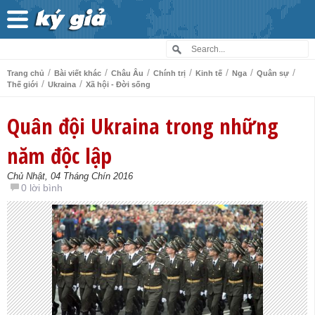
/
/
/
/
/
/
/
Trang chủ
Bài viết khác
Châu Âu
Chính trị
Kinh tế
Nga
Quân sự
/
/
Thế giới
Ukraina
Xã hội - Đời sống
Quân đội Ukraina trong những
năm độc lập
Chủ Nhật, 04 Tháng Chín 2016
0 lời bình