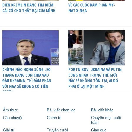
ĐIỆN KREMLIN ĐANG TÌM KIẾM
VỀ CÁC CUỘC ĐÀM PHÁN MỸ-
CÁI CỚ CHO THẤT BẠI CỦA MÌNH
NATO-NGA
CHỪNG NÀO HỌNG SÚNG LEO
PORTNIKOV: UKRAINA VÀ PUTIN
THANG ĐANG CÒN CHĨA VÀO
CÙNG NHAU TRONG THẾ GIỚI
ĐẦU UKRAINA, THÌ ĐÀM PHÁN
NÀY SẼ KHÔNG TỒN TẠI, AI ĐÓ
VỚI NGA SẼ KHÔNG CÓ TIẾN
PHẢI Ở LẠI MỘT MÌNH
TRIỂN
Ẩm thực
Bài viết chọn lọc
Bài viết khác
Câu chuyện
Chính trị
Chuyên mục cuối
tuần
Giải trí
Truyện cười
Giáo dục