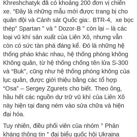
Khreshchatyk đã có khoảng 200 đơn vị chiến
xe. “Đây là những mẫu mới được trang bị cho
quân đội và Cảnh sát Quốc gia:. BTR-4, xe bọc
thép” Spartan ” và ” Dozor-B ” còn lại – là các
loại vũ khí sản xuất của Liên Xô, nhưng vẫn
còn có sức tàn phá đáng kể. Đó là những hệ
thống pháo khác nhau, hệ thống phòng không
Không quân, từ hệ thống chống tên lửa S-300
và “Buk”, cũng như hệ thống phòng không của
lục quân, được giới thiệu bằng các tổ hợp
“Osa” – Sergey Zgurets cho biết. Theo ông,
hầu hết các nguồn dự trữ vũ khí của Liên Xô
này hiện tại đang ném vào sửa chữa và hiện
đại hóa.
Tuy nhiên, điều phối viên của nhóm ” Phản
kháng thông tin ” đại biểu quốc hội Ukraina