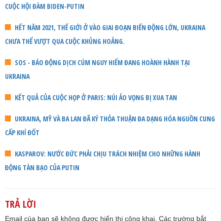
CUỘC HỘI ĐÀM BIDEN-PUTIN
HẾT NĂM 2021, THẾ GIỚI Ở VÀO GIAI ĐOẠN BIẾN ĐỘNG LỚN, UKRAINA
CHƯA THỂ VƯỢT QUA CUỘC KHỦNG HOẢNG.
SOS - BÁO ĐỘNG DỊCH CÚM NGUY HIỂM ĐANG HOÀNH HÀNH TẠI
UKRAINA
KẾT QUẢ CỦA CUỘC HỌP Ở PARIS: NÚI ẢO VỌNG BỊ XUA TAN
UKRAINA, MỸ VÀ BA LAN ĐÃ KÝ THỎA THUẬN ĐA DẠNG HÓA NGUỒN CUNG
CẤP KHÍ ĐỐT
KASPAROV: NƯỚC ĐỨC PHẢI CHỊU TRÁCH NHIỆM CHO NHỮNG HÀNH
ĐỘNG TÀN BẠO CỦA PUTIN
TRẢ LỜI
Email của bạn sẽ không được hiển thị công khai.
Các trường bắt