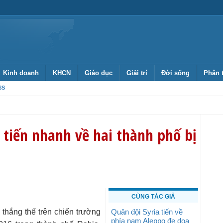
Kinh doanh
KHCN
Giáo dục
Giải trí
Đời sống
Phân 
SS
 tiến nhanh về hai thành phố bị
CÙNG TÁC GIẢ
thắng thế trên chiến trường
Quân đội Syria tiến về
phía nam Aleppo đe dọa