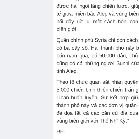
được hai ngôi làng chiến lược, gi
tế giữa miền bắc Alep và vùng biên
nổi dậy rút lui một cách hỗn loạ
biên giới.
Quân chính phủ Syria chỉ còn cách
có ba cây số. Hai thành phố này 
bốn năm qua, có 50.000 dân, chủ
cũng có cả những người Sunni của
tỉnh Alep.
Theo tổ chức quan sát nhân quyền
5.000 chiến binh thiện chiến trấn 
Liban huấn luyện. Sự kết hợp gi
thành phố này và các đơn vị quân đ
đe dọa tất cả các căn cứ địa của
vùng biên giới với Thổ Nhĩ Kỳ.”
RFI