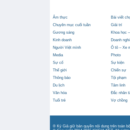
Ẩm thực
Bài viết ch
Chuyên mục cuối tuần
Giải trí
Gương sáng
Khoa học –
Kinh doanh
Doanh nghi
Người Việt mình
Ô tô – Xe 
Media
Photo
Sự cố
Sự kiện
Thế giới
Chiến sự
Thông báo
Tội phạm
Du lịch
Tâm linh
Văn hóa
Đắc nhân 
Tuổi trẻ
Vợ chồng
® Ký Giả giữ bản quyền nội dung trên toàn bộ