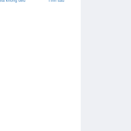
Già không đều
Tình sâu