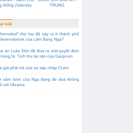
g thống Zelensky
TRUNG
p luật
hernobưl" thứ hai đã xảy ra ở thành phố
Severodvinsk của Liên Bang Nga?
a án Luân Đôn đã đưa ra một quyết định
trọng là: Tịch thu tài sản của Gazprom
i giá phải trả của sự sáp nhập Crưm
ự xâm lược của Nga đang đe dọa không
ối với Ukraina