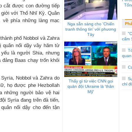
Tổn
úp cắt được con đường tiếp
 giới với Thổ Nhĩ Kỳ. Quân
n, về phía những làng mạc
Phá
Nga sẵn sàng cho 'Chiến
tranh thông tin' với phương
"C
Tây
 thành phố Nobbol và Zahra
cấm 
bị quân nổi dậy vây hãm từ
Tò
 yếu là người Shia, nhưng
quan 
 đảng Baas chạy trốn khỏi
Cá
 Syria, Nobbol và Zahra do
S
Thấy gì từ việc CNN gọi
chỉ đ
giữ, họ được phe Hezbollah
quân đội Ukraine là 'thân
Mỹ'
ữa những người bảo vệ hai
ội Syria đang trên đà tiến,
 quân nổi dậy cho đến tận