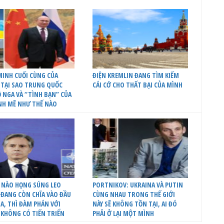
INH CUỐI CÙNG CỦA
ĐIỆN KREMLIN ĐANG TÌM KIẾM
 TẠI SAO TRUNG QUỐC
CÁI CỚ CHO THẤT BẠI CỦA MÌNH
 NGA VÀ “TÌNH BẠN” CỦA
NH MẼ NHƯ THẾ NÀO
 NÀO HỌNG SÚNG LEO
PORTNIKOV: UKRAINA VÀ PUTIN
ĐANG CÒN CHĨA VÀO ĐẦU
CÙNG NHAU TRONG THẾ GIỚI
A, THÌ ĐÀM PHÁN VỚI
NÀY SẼ KHÔNG TỒN TẠI, AI ĐÓ
 KHÔNG CÓ TIẾN TRIỂN
PHẢI Ở LẠI MỘT MÌNH