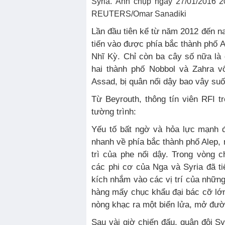
Syria. Ảnh chụp ngày 27/01/2016 2
REUTERS/Omar Sanadiki
Lần đầu tiên kể từ năm 2012 đến na
tiến vào được phía bắc thành phố A
Nhĩ Kỳ. Chỉ còn ba cây số nữa l
hai thành phố Nobbol và Zahra v
Assad, bị quân nổi dậy bao vây su
Từ Beyrouth, thông tín viên RFI t
tường trình:
Yếu tố bất ngờ và hỏa lực mạnh đ
nhanh về phía bắc thành phố Alep, 
trì của phe nổi dậy. Trong vòng 
các phi cơ của Nga và Syria đã t
kích nhắm vào các vị trí của những
hàng mấy chục khẩu đại bác cỡ lớ
nòng khạc ra một biển lửa, mở đườn
Sau vài giờ chiến đấu, quân đội S