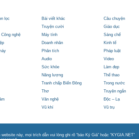
ọn lọc
Bài viết khác
Câu chuyện
Truyện cười
Giáo dục
 Công nghệ
Máy tính
Sáng chế
ệp
Doanh nhân
Kinh tế
máy
Phân tích
Pháp luật
Audio
Video
Sức khỏe
Làm đẹp
Năng lượng
Thể thao
Tranh chấp Biển Đông
Trong nước
Thơ
Truyện ngắn
tâm
Văn nghệ
Độc – Lạ
Vũ khí
Vũ trụ
 website này, mọi trích dẫn vui lòng ghi rõ “báo Ký Giả” hoặc “KYGIA.NET”