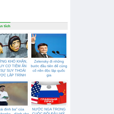
n tích
ỮNG KHÓ KHĂN,
Zelensky đi những
UY CƠ TIỀM ẨN
bước đầu tiên để củng
 SỰ SUY THOÁI
cố nền độc lập quốc
ỢC LẬP TRÌNH
gia
ỦA NƯỚC NGA
ái đinh ba" của
NƯỚC NGA TRONG
shenko - dành cho
CUỘC ĐỐI ĐẦU MỸ-