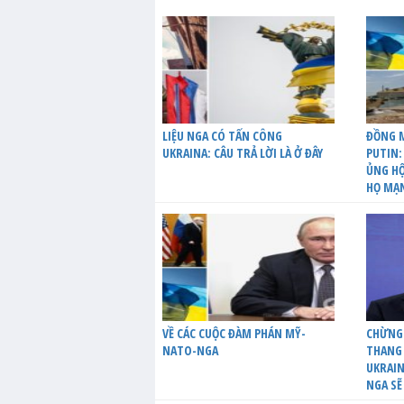
LIỆU NGA CÓ TẤN CÔNG
ĐỒNG M
UKRAINA: CÂU TRẢ LỜI LÀ Ở ĐÂY
PUTIN:
ỦNG HỘ
HỌ MẠ
VỀ CÁC CUỘC ĐÀM PHÁN MỸ-
CHỪNG
NATO-NGA
THANG 
UKRAIN
NGA SẼ