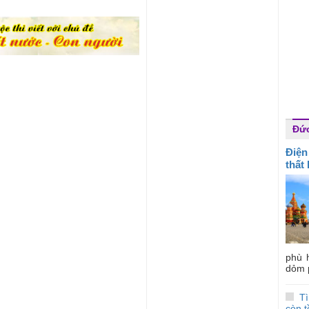
Đứ
Điện
thất
phù 
dỏm 
Tì
còn 