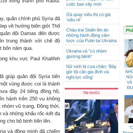
016 trong thành phố Rabia.
cuộc bao vây mới
Gà quay siêu thị có giá
y, quân chính phủ Syria đã
'siêu rẻ'
lep về hướng biên giới Thổ
Cháu trai Stalin lên án
Phâ
à quân đội Damas đến được
những hành động xâm
ốn trung thành với chế độ
lược của Putin tại Ukraina
ốt bốn năm qua.
Ukraina và "cú nhòm
giường bệnh"
rong khu vực Paul Khalifeh
Nữ sinh bị cưa chân: ‘Bây
giờ tôi cần gia đình và
NH
ã giúp quân đội Syria tiến
nghị lực sống’
NG
VÀ
một vùng được coi là thành
ĐƯ
chưa đầy 24 tiếng đồng hồ,
C
TIN KHÁC
iến hành trên 250 vụ không
 nhóm vũ trang. Đồng thời,
n và những khẩu rốc-kết đa
g cho bộ binh tiến lên.
"C
yria và đồng minh đã chiếm
Poro