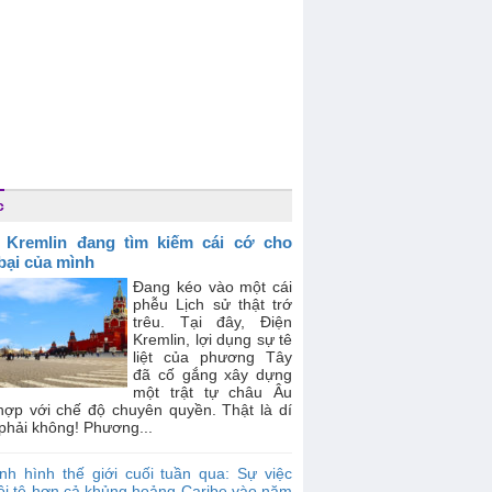
c
 Kremlin đang tìm kiếm cái cớ cho
 bại của mình
Đang kéo vào một cái
phễu Lịch sử thật trớ
trêu. Tại đây, Điện
Kremlin, lợi dụng sự tê
liệt của phương Tây
đã cố gắng xây dựng
một trật tự châu Âu
hợp với chế độ chuyên quyền. Thật là dí
phải không! Phương...
nh hình thế giới cuối tuần qua: Sự việc
tồi tệ hơn cả khủng hoảng Caribe vào năm