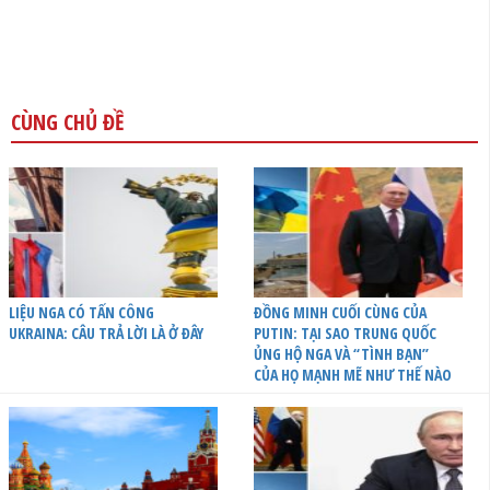
CÙNG CHỦ ĐỀ
LIỆU NGA CÓ TẤN CÔNG
ĐỒNG MINH CUỐI CÙNG CỦA
UKRAINA: CÂU TRẢ LỜI LÀ Ở ĐÂY
PUTIN: TẠI SAO TRUNG QUỐC
ỦNG HỘ NGA VÀ “TÌNH BẠN”
CỦA HỌ MẠNH MẼ NHƯ THẾ NÀO