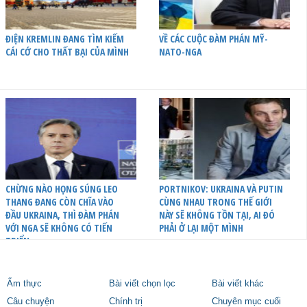
ĐIỆN KREMLIN ĐANG TÌM KIẾM
VỀ CÁC CUỘC ĐÀM PHÁN MỸ-
CÁI CỚ CHO THẤT BẠI CỦA MÌNH
NATO-NGA
CHỪNG NÀO HỌNG SÚNG LEO
PORTNIKOV: UKRAINA VÀ PUTIN
THANG ĐANG CÒN CHĨA VÀO
CÙNG NHAU TRONG THẾ GIỚI
ĐẦU UKRAINA, THÌ ĐÀM PHÁN
NÀY SẼ KHÔNG TỒN TẠI, AI ĐÓ
VỚI NGA SẼ KHÔNG CÓ TIẾN
PHẢI Ở LẠI MỘT MÌNH
TRIỂN
Ẩm thực
Bài viết chọn lọc
Bài viết khác
Câu chuyện
Chính trị
Chuyên mục cuối