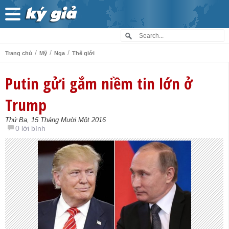
/
/
/
Trang chủ
Mỹ
Nga
Thế giới
Putin gửi gắm niềm tin lớn ở
Trump
Thứ Ba, 15 Tháng Mười Một 2016
0 lời bình