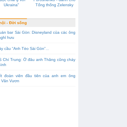
Ukraina"
Tổng thống Zelensky
hội - Đời sống
án bar Sài Gòn: Disneyland của các ông
nghỉ hưu
y cầu “Anh Tèo Sài Gòn”...
S Chí Trung: Ở đâu anh Thăng cũng cháy
mình
ết đoàn viên đầu tiên của anh em ông
 Văn Vươn