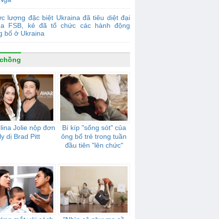
c lượng đặc biệt Ukraina đã tiêu diệt đại
ủa FSB, kẻ đã tổ chức các hành động
g bố ở Ukraina
 chồng
lina Jolie nộp đơn
Bí kíp "sống sót" của
ly dị Brad Pitt
ông bố trẻ trong tuần
đầu tiên "lên chức"