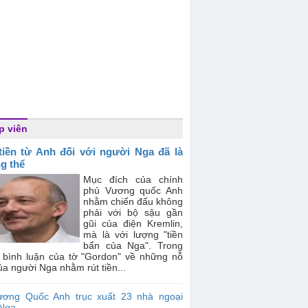
p viên
tiền từ Anh đối với người Nga đã là
g thể
Mục đích của chính
phủ Vương quốc Anh
nhằm chiến đấu không
phải với bộ sậu gần
gũi của điện Kremlin,
mà là với lượng "tiền
bẩn của Nga". Trong
 bình luận của tờ "Gordon" về những nỗ
ủa người Nga nhằm rút tiền...
ương Quốc Anh trục xuất 23 nhà ngoại
 Nga