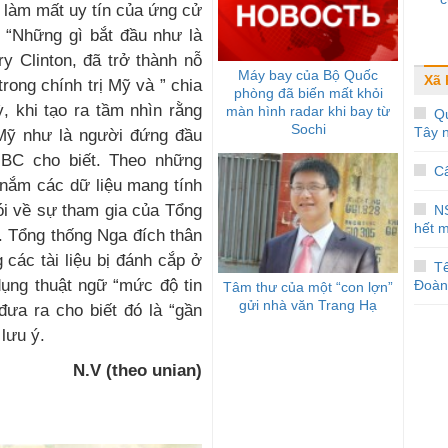
 làm mất uy tín của ứng cử
. “Những gì bắt đầu như là
ry Clinton, đã trở thành nỗ
Máy bay của Bộ Quốc
Xã 
rong chính trị Mỹ và ” chia
phòng đã biến mất khỏi
, khi tạo ra tầm nhìn rằng
màn hình radar khi bay từ
Qu
Sochi
Tây 
Mỹ như là người đứng đầu
 NBC cho biết. Theo những
Câ
 nắm các dữ liệu mang tính
ói về sự tham gia của Tổng
N
hết 
. Tổng thống Nga đích thân
các tài liệu bị đánh cắp ở
T
dụng thuật ngữ “mức độ tin
Đoàn
Tâm thư của một “con lợn”
gửi nhà văn Trang Hạ
đưa ra cho biết đó là “gần
lưu ý.
N.V (theo unian)