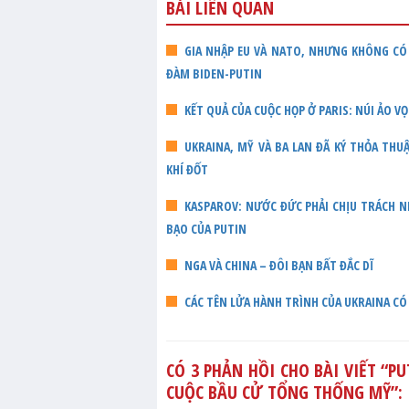
BÀI LIÊN QUAN
GIA NHẬP EU VÀ NATO, NHƯNG KHÔNG CÓ 
ĐÀM BIDEN-PUTIN
KẾT QUẢ CỦA CUỘC HỌP Ở PARIS: NÚI ẢO V
UKRAINA, MỸ VÀ BA LAN ĐÃ KÝ THỎA TH
KHÍ ĐỐT
KASPAROV: NƯỚC ĐỨC PHẢI CHỊU TRÁCH 
BẠO CỦA PUTIN
NGA VÀ CHINA – ĐÔI BẠN BẤT ĐẮC DĨ
CÁC TÊN LỬA HÀNH TRÌNH CỦA UKRAINA CÓ
CÓ 3 PHẢN HỒI CHO BÀI VIẾT “
PU
CUỘC BẦU CỬ TỔNG THỐNG MỸ
”: