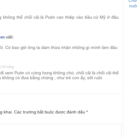
Chư
nuô
g không thể chối cãi là Putin can thiệp vào bầu cử Mỹ ở đâu
om
viết:
hôi. Có bao giờ ông ta dám thừa nhận những gì mình làm đâu
1:04 sáng
 đi xem Putin có cứng họng không chứ, chối cãi là chối cãi thế
không có đưa bằng chứng , như trẻ con ấy, sốt ruột.
g khai.
Các trường bắt buộc được đánh dấu
*