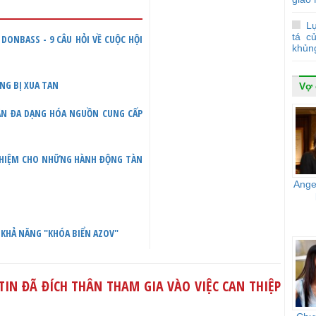
Lự
tá c
DONBASS - 9 CÂU HỎI VỀ CUỘC HỘI
khủn
ỌNG BỊ XUA TAN
Vợ
UẬN ĐA DẠNG HÓA NGUỒN CUNG CẤP
NHIỆM CHO NHỮNG HÀNH ĐỘNG TÀN
Ange
 KHẢ NĂNG "KHÓA BIỂN AZOV"
TIN ĐÃ ĐÍCH THÂN THAM GIA VÀO VIỆC CAN THIỆP