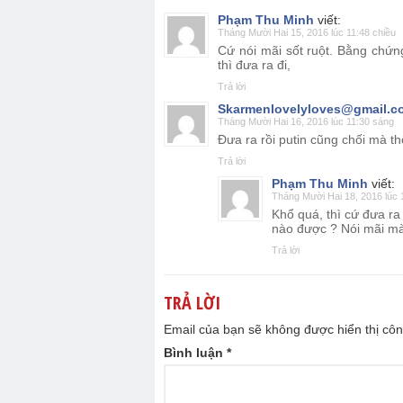
Phạm Thu Minh
viết:
Tháng Mười Hai 15, 2016 lúc 11:48 chiều
Cứ nói mãi sốt ruột. Bằng chứn
thì đưa ra đi,
Trả lời
Skarmenlovelyloves@gmail.c
Tháng Mười Hai 16, 2016 lúc 11:30 sáng
Đưa ra rồi putin cũng chối mà t
Trả lời
Phạm Thu Minh
viết:
Tháng Mười Hai 18, 2016 lúc 
Khổ quá, thì cứ đưa ra
nào được ? Nói mãi mà 
Trả lời
TRẢ LỜI
Email của bạn sẽ không được hiển thị côn
Bình luận
*