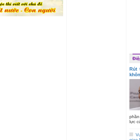
Điệ
Rút 
khôn
phần
lực c
V
giao