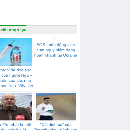
 viết chọn lọc
SOS - báo động dịch
cúm nguy hiểm đang
hoành hành tại Ukraina
nik V đe dọa sức
 của người Nga –
 luận của các nhà
 học Nga. Vậy còn
với người Ukraina
thì sao?
 đớn nhất là một
"Cái đinh ba" của
uộc chia ly với
Poroshenko - dành cho