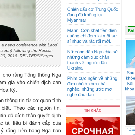
Chiến đấu cơ Trung Quốc
đụng độ không lực
Myanmar
Mann: Cơn khát tiền điên
Bài
cuồng chỉ đem lại một sự
sỉ nhục và rắc rối mới.
s a news conference with Laos'
nseen) following the Russia-
Nữ công dân Nga chia sẻ
 20, 2016. REUTERS/Sergei
những cảm xúc chân
thành về người dân
Ukraina
Sput
o” cho rằng Tổng thống Nga
Phim cực ngắn về những
khỏe
ham gia vào chiến dịch can
đứa nhỏ ỏ xóm chài
Kết
nghèo, những ước mơ
khoa
 Hoa Kỳ.
nghe đau đáu
đối 
 thông tin từ cơ quan tình
biết. Theo các nguồn tin,
TIN KHÁC
tin đã đích thân quyết định
 tài liệu bị đánh cắp của
"Đau
ý rằng Liên bang Nga ban
c