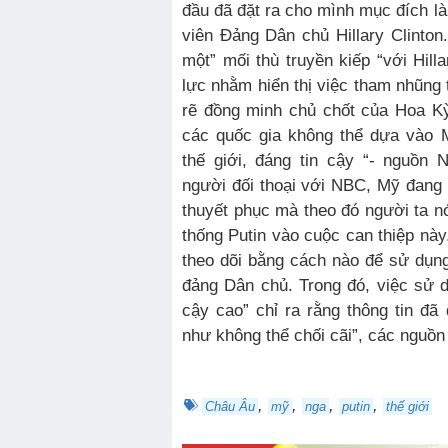
đầu đã đặt ra cho mình mục đích là
viên Đảng Dân chủ Hillary Clinton
một” mối thù truyền kiếp “với Hilla
lực nhằm hiển thị việc tham nhũng t
rẽ đồng minh chủ chốt của Hoa Kỳ
các quốc gia không thể dựa vào 
thế giới, đáng tin cậy “- nguồn
người đối thoại với NBC, Mỹ đang
thuyết phục mà theo đó người ta n
thống Putin vào cuộc can thiệp này
theo dõi bằng cách nào để sử dụng 
đảng Dân chủ. Trong đó, việc sử 
cậy cao” chỉ ra rằng thông tin đã 
như không thể chối cãi”, các nguồn 
,
,
,
,
Châu Âu
mỹ
nga
putin
thế giới