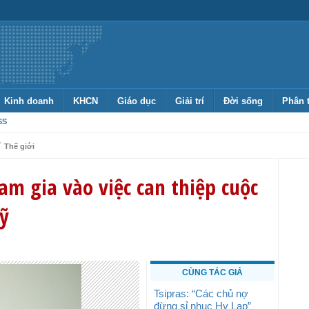
Kinh doanh
KHCN
Giáo dục
Giải trí
Đời sống
Phân 
SS
/
Thế giới
am gia vào việc can thiệp cuộc
ỹ
CÙNG TÁC GIẢ
Tsipras: “Các chủ nợ
đừng sỉ nhục Hy Lạp”