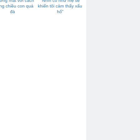
ớng mắt với cách
"Nhìn cô như mẹ sề
ng chiều con quá
khiến tôi cảm thấy xấu
đà
hổ"