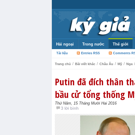
Hải ngoại
Trong nước
Thế giới
Tài liệu
Entries RSS
Comments R
/
/
/
/
Trang chủ
Bài viết khác
Châu Âu
Mỹ
Nga
Putin đã đích thân th
bầu cử tổng thống M
Thứ Năm, 15 Tháng Mười Hai 2016
3 lời bình