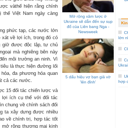
ược vàthể hiện rằng chính
vị thế Việt Nam ngày càng
Mở rộng xâm lược ở
Ukraine sẽ dẫn đến sự sụp
Kin
đổ của Liên bang Nga -
ộng phức tạp, các nước lớn
Newsweek
Ch
xát về lợi ích, trong đó có
lớn n
g giữ được độc lập, tự chủ
CO
 ngoại mà nghiêng bên này
đến môi trường an ninh. Vì
C
Ukra
 tiêu là thực hiện đường lối
ng hóa, đa phương hóa quan
Uk
5 dấu hiệu vợ bạn giả vờ
ất cả các nước.
hợp 
'lên đỉnh'
ợc 15 đối tác chiến lược và
 lợi ích cụ thể với đối tác
ìn chung về chính sách đối
ng ta xây dựng được nhiều
o về chính trị, hợp tác tốt
, mở rộng thương mại kinh