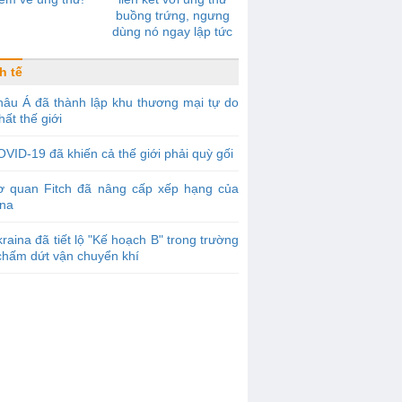
buồng trứng, ngưng
dùng nó ngay lập tức
h tế
âu Á đã thành lập khu thương mại tự do
hất thế giới
VID-19 đã khiến cả thế giới phải quỳ gối
ơ quan Fitch đã nâng cấp xếp hạng của
ina
raina đã tiết lộ "Kế hoạch B" trong trường
chấm dứt vận chuyển khí