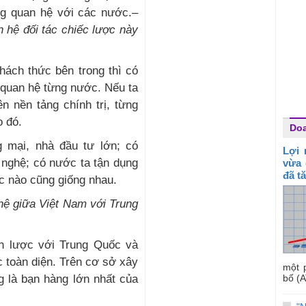
ng quan hệ với các nước.
–
 hệ đối tác chiếc lược này
hách thức bên trong thì có
 quan hệ từng nước. Nếu ta
n nền tảng chính trị, từng
o đó.
Do
g mại, nhà đầu tư lớn; có
Lợi 
 nghệ; có nước ta tận dụng
vừa 
đã t
c nào cũng giống nhau.
 hệ giữa Việt Nam với Trung
ến lược với Trung Quốc và
c toàn diện. Trên cơ sở xây
một 
bố (A
g là bạn hàng lớn nhất của