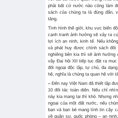
phải bất cứ nước nào cũng làm đ
sách của chúng ta là đúng đắn, 
tăng.
Tình hình thế giới, khu vực biến đ
cạnh tranh ảnh hưởng sẽ xảy ra cọ 
lợi ích an ninh, kinh tế. Nếu khôn
và phát huy được chính sách đối
nghiêng bên kia thì sẽ ảnh hưởng 
vậy Đại hội XII tiếp tục đặt ra mục
đối ngoại độc lập, tự chủ, đa dạ
hệ, nghĩa là chúng ta quan hệ với t
–
Đến nay Việt Nam đã thiết lập đư
10 đối tác toàn diện. Nếu chỉ nhìn
này kia mang lại thì khó. Nhưng nh
ngoại của một đất nước, nếu chú
bạn và bạn bè mang tính tin cậy ca
về quân sự, quốc phòng – an ninh