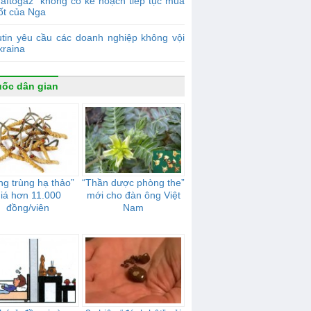
aftogaz" không có kế hoạch tiếp tục mua
ốt của Nga
tin yêu cầu các doanh nghiệp không vội
kraina
ốc dân gian
ng trùng hạ thảo”
“Thần dược phòng the”
iá hơn 11.000
mới cho đàn ông Việt
đồng/viên
Nam