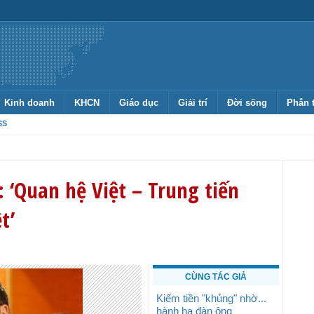
Kinh doanh
KHCN
Giáo dục
Giải trí
Đời sống
Phân 
SS
‘Quan hệ Việt – Trung tiến
t’
CÙNG TÁC GIẢ
Kiếm tiền "khủng" nhờ...
hành hạ đàn ông