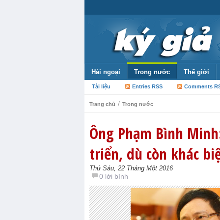
Hải ngoại
Trong nước
Thế giới
Tài liệu
Entries RSS
Comments R
/
Trang chủ
Trong nước
Ông Phạm Bình Minh: 
triển, dù còn khác biệ
Thứ Sáu, 22 Tháng Một 2016
0 lời bình