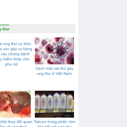
 thư
i ung thư vú thức
a còn gây ra hàng
t các chứng bệnh
y hiểm khác cho
phụ nữ
Vạch mặt sát thủ gây
ung thư ở Việt Nam
hải thay đổi quan
Talcum trong phấn rôm
ểm về ung thư!
liên kết với ung thư