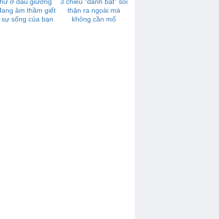
thứ ở đầu giường
3 chiêu “đánh bật” sỏi
đang âm thầm giết
thận ra ngoài mà
 sự sống của bạn
không cần mổ