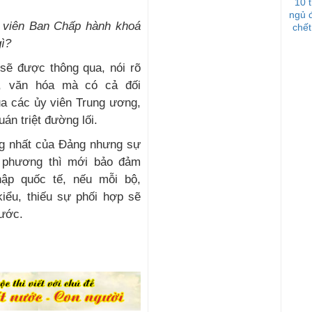
10 
ngủ 
 viên Ban Chấp hành khoá
chết
ì?
 sẽ được thông qua, nói rõ
ế, văn hóa mà có cả đối
ủa các ủy viên Trung ương,
án triệt đường lối.
ống nhất của Đảng nhưng sự
a phương thì mới bảo đảm
nhập quốc tế, nếu mỗi bộ,
iểu, thiếu sự phối hợp sẽ
ước.