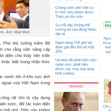
Chàng sinh viên Việt có
trí nhớ siêu phàm được
Thái Lan tôn vinh
Sự trỗi dậy không thể
Ung
cưỡng lại của đồng Nhân
nh. Ảnh: Nhật Minh
dân tệ
Ngoà
Ngân hàng Thế giới dự
khuy
I, Phó thủ tướng kiêm Bộ
đoán giá dầu thô sẽ mất
loạ
h cho rằng việc nâng cấp
20%
ngu
n diện cho thấy tiến triển
Ukraina đã phát triển siêu
 khác biệt trong nhận thức
radar mơí, phát hiện
được các máy bay tàng
hình (video)
các nước lớn ở khu vực ảnh
 ngoại của Việt Nam trong
TIN KHÁC
công rất lớn là xây dựng
ến lược, đối tác toàn diện
Cần p
ên thế giới. Điều này không
đi