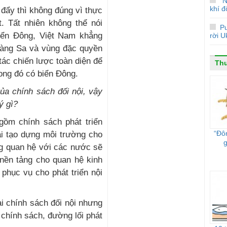
"N
khí đ
đẩy thì không đúng vì thực
t. Tất nhiên không thể nói
Pu
iển Đông, Việt Nam khẳng
rời U
oàng Sa và vùng đặc quyền
tác chiến lược toàn diện để
Thu
rong đó có biển Đông.
ủa chính sách đối nội, vậy
ý gì?
ồm chính sách phát triển
“Đô
ại tạo dựng môi trường cho
g
ng quan hệ với các nước sẽ
 nền tảng cho quan hệ kinh
 phục vụ cho phát triển nội
ài chính sách đối nội nhưng
 chính sách, đường lối phát