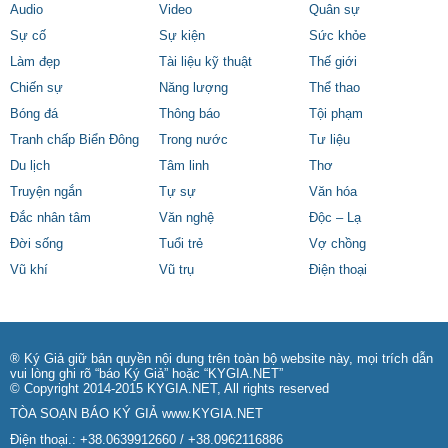
Audio
Video
Quân sự
Sự cố
Sự kiện
Sức khỏe
Làm đẹp
Tài liệu kỹ thuật
Thế giới
Chiến sự
Năng lượng
Thể thao
Bóng đá
Thông báo
Tội phạm
Tranh chấp Biển Đông
Trong nước
Tư liệu
Du lịch
Tâm linh
Thơ
Truyện ngắn
Tự sự
Văn hóa
Đắc nhân tâm
Văn nghệ
Độc – Lạ
Đời sống
Tuổi trẻ
Vợ chồng
Vũ khí
Vũ trụ
Điện thoại
® Ký Giả giữ bản quyền nội dung trên toàn bộ website này, mọi trích dẫn
vui lòng ghi rõ “báo Ký Giả” hoặc “KYGIA.NET”
© Copyright 2014-2015 KYGIA.NET, All rights reserved
TÒA SOẠN BÁO KÝ GIẢ
www.KYGIA.NET
Điện thoại.: +38.0639912660 / +38.0962116886