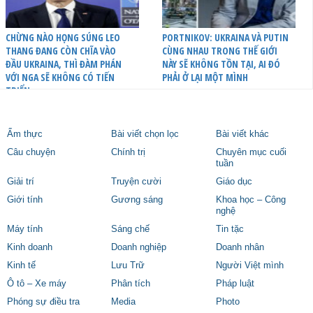
CHỪNG NÀO HỌNG SÚNG LEO
PORTNIKOV: UKRAINA VÀ PUTIN
THANG ĐANG CÒN CHĨA VÀO
CÙNG NHAU TRONG THẾ GIỚI
ĐẦU UKRAINA, THÌ ĐÀM PHÁN
NÀY SẼ KHÔNG TỒN TẠI, AI ĐÓ
VỚI NGA SẼ KHÔNG CÓ TIẾN
PHẢI Ở LẠI MỘT MÌNH
TRIỂN
Ẩm thực
Bài viết chọn lọc
Bài viết khác
Câu chuyện
Chính trị
Chuyên mục cuối
tuần
Giải trí
Truyện cười
Giáo dục
Giới tính
Gương sáng
Khoa học – Công
nghệ
Máy tính
Sáng chế
Tin tặc
Kinh doanh
Doanh nghiệp
Doanh nhân
Kinh tế
Lưu Trữ
Người Việt mình
Ô tô – Xe máy
Phân tích
Pháp luật
Phóng sự điều tra
Media
Photo