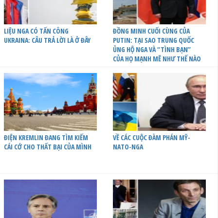
LIỆU NGA CÓ TẤN CÔNG
ĐỒNG MINH CUỐI CÙNG CỦA
UKRAINA: CÂU TRẢ LỜI LÀ Ở ĐÂY
PUTIN: TẠI SAO TRUNG QUỐC
ỦNG HỘ NGA VÀ “TÌNH BẠN”
CỦA HỌ MẠNH MẼ NHƯ THẾ NÀO
ĐIỆN KREMLIN ĐANG TÌM KIẾM
VỀ CÁC CUỘC ĐÀM PHÁN MỸ-
CÁI CỚ CHO THẤT BẠI CỦA MÌNH
NATO-NGA