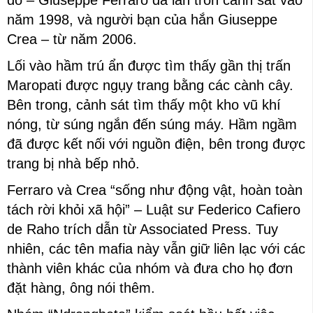
đó – Giuseppe Ferraro đã lẩn trốn cảnh sát vào
năm 1998, và người bạn của hắn Giuseppe
Crea – từ năm 2006.
Lối vào hầm trú ẩn được tìm thấy gần thị trấn
Maropati được ngụy trang bằng các cành cây.
Bên trong, cảnh sát tìm thấy một kho vũ khí
nóng, từ súng ngắn đến súng máy. Hầm ngầm
đã được kết nối với nguồn điện, bên trong được
trang bị nhà bếp nhỏ.
Ferraro và Crea “sống như động vật, hoàn toàn
tách rời khỏi xã hội” – Luật sư Federico Cafiero
de Raho trích dẫn từ Associated Press. Tuy
nhiên, các tên mafia này vẫn giữ liên lạc với các
thành viên khác của nhóm và đưa cho họ đơn
đặt hàng, ông nói thêm.