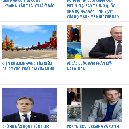
LIỆU NGA CÓ TẤN CÔNG
ĐỒNG MINH CUỐI CÙNG CỦA
UKRAINA: CÂU TRẢ LỜI LÀ Ở ĐÂY
PUTIN: TẠI SAO TRUNG QUỐC
ỦNG HỘ NGA VÀ “TÌNH BẠN”
CỦA HỌ MẠNH MẼ NHƯ THẾ NÀO
ĐIỆN KREMLIN ĐANG TÌM KIẾM
VỀ CÁC CUỘC ĐÀM PHÁN MỸ-
CÁI CỚ CHO THẤT BẠI CỦA MÌNH
NATO-NGA
CHỪNG NÀO HỌNG SÚNG LEO
PORTNIKOV: UKRAINA VÀ PUTIN