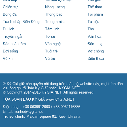
Chiến sự
Năng lượng
Thể thao
Bóng đá
Thông báo
Tội phạm
Tranh chấp Biển Đông
Trong nước
Tư liệu
Du lịch
Tâm linh
Thơ
Truyện ngắn
Tự sự
Văn hóa
Đắc nhân tâm
Văn nghệ
Độc – Lạ
Đời sống
Tuổi trẻ
Vợ chồng
Vũ khí
Vũ trụ
Điện thoại
® Ký Giả giữ bản quyền nội dung trên toàn bộ website này, mọi trích dẫn
vui lòng ghi rõ “báo Ký Giả” hoặc “KYGIA.NET”
© Copyright 2014-2015 KYGIA.NET, All rights reserved
TÒA SOẠN BÁO KÝ GIẢ
www.KYGIA.NET
Điện thoại.: +38.0639912660 / +38.0962116886
Email:
lienhe@kygia.net
Trụ sở chính: Maidan Square #1, Kiev, Ukraina