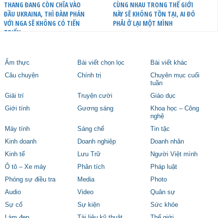
THANG ĐANG CÒN CHĨA VÀO
CÙNG NHAU TRONG THẾ GIỚI
ĐẦU UKRAINA, THÌ ĐÀM PHÁN
NÀY SẼ KHÔNG TỒN TẠI, AI ĐÓ
VỚI NGA SẼ KHÔNG CÓ TIẾN
PHẢI Ở LẠI MỘT MÌNH
TRIỂN
Ẩm thực
Bài viết chọn lọc
Bài viết khác
Câu chuyện
Chính trị
Chuyên mục cuối
tuần
Giải trí
Truyện cười
Giáo dục
Giới tính
Gương sáng
Khoa học – Công
nghệ
Máy tính
Sáng chế
Tin tặc
Kinh doanh
Doanh nghiệp
Doanh nhân
Kinh tế
Lưu Trữ
Người Việt mình
Ô tô – Xe máy
Phân tích
Pháp luật
Phóng sự điều tra
Media
Photo
Audio
Video
Quân sự
Sự cố
Sự kiện
Sức khỏe
Làm đẹp
Tài liệu kỹ thuật
Thế giới