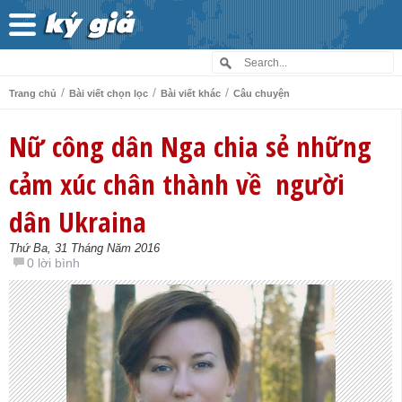
/
/
/
Trang chủ
Bài viết chọn lọc
Bài viết khác
Câu chuyện
Nữ công dân Nga chia sẻ những
cảm xúc chân thành về người
dân Ukraina
Thứ Ba, 31 Tháng Năm 2016
0 lời bình