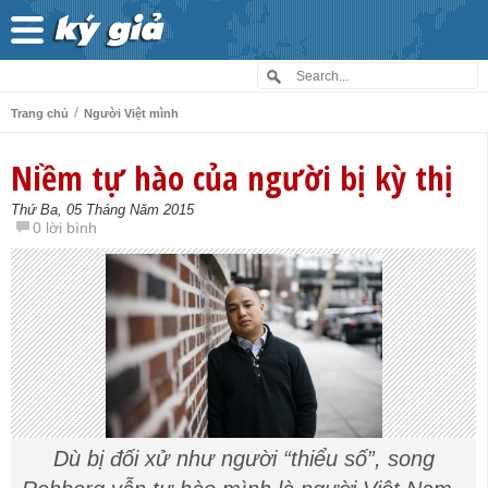
/
Trang chủ
Người Việt mình
Niềm tự hào của người bị kỳ thị
Thứ Ba, 05 Tháng Năm 2015
0 lời bình
Dù bị đối xử như người “thiểu số”, song