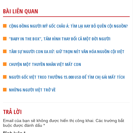
BÀI LIÊN QUAN
CỘNG ĐỒNG NGƯỜI MỸ GỐC CHÂU Á: TÌM LẠI HAY BỎ QUÊN CỘI NGUỒN?
“BABY IN THE BOX”, TẤM HÌNH THAY ĐỔI CẢ MỘT ĐỜI NGƯỜI
TÂM SỰ NGƯỜI CON XA XỨ: GIỮ TRỌN NÉT VĂN HÓA NGUỒN CỘI VIỆT
CHUYỆN MỘT THUYỀN NHÂN VIỆT MẤT CON
NGƯỜI GỐC VIỆT TREO THƯỞNG 15.000 USD ĐỂ TÌM CHỊ GÁI MẤT TÍCH
NHỮNG NGƯỜI VIỆT TRỞ VỀ
TRẢ LỜI
Email của bạn sẽ không được hiển thị công khai.
Các trường bắt
buộc được đánh dấu
*
Bình luận
*