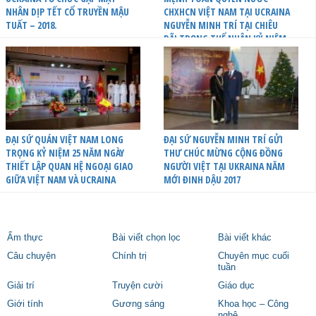
NHÂN DỊP TẾT CỔ TRUYỀN MẬU
CHXHCN VIỆT NAM TẠI UCRAINA
TUẤT – 2018.
NGUYỄN MINH TRÍ TẠI CHIÊU
ĐÃI TRỌNG THỂ NHÂN KỶ NIỆM
25 NĂM THIẾT LẬP QUAN HỆ
NGOẠI GIAO GIỮA VIỆT NAM VÀ
UCRAINA
ĐẠI SỨ QUÁN VIỆT NAM LONG
ĐẠI SỨ NGUYỄN MINH TRÍ GỬI
TRỌNG KỶ NIỆM 25 NĂM NGÀY
THƯ CHÚC MỪNG CỘNG ĐỒNG
THIẾT LẬP QUAN HỆ NGOẠI GIAO
NGƯỜI VIỆT TẠI UKRAINA NĂM
GIỮA VIỆT NAM VÀ UCRAINA
MỚI ĐINH DẬU 2017
Ẩm thực
Bài viết chọn lọc
Bài viết khác
Câu chuyện
Chính trị
Chuyên mục cuối
tuần
Giải trí
Truyện cười
Giáo dục
Giới tính
Gương sáng
Khoa học – Công
nghệ