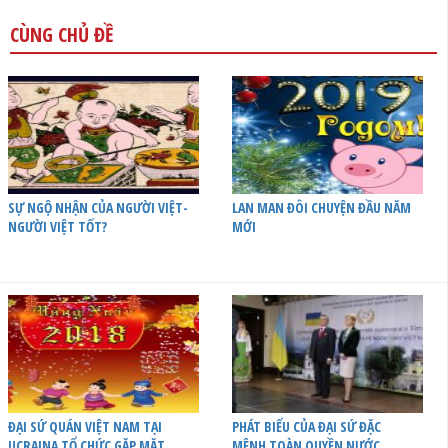
CÙNG CHỦ ĐỀ
SỰ NGỘ NHẬN CỦA NGƯỜI VIỆT-
LAN MAN ĐÔI CHUYỆN ĐẦU NĂM
NGƯỜI VIỆT TỐT?
MỚI
ĐẠI SỨ QUÁN VIỆT NAM TẠI
PHÁT BIỂU CỦA ĐẠI SỨ ĐẶC
UCRAINA TỔ CHỨC GẶP MẶT
MỆNH TOÀN QUYỀN NƯỚC