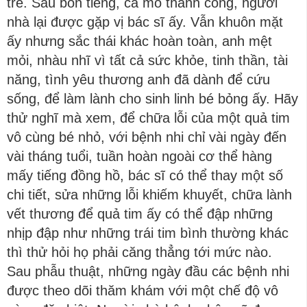
trẻ. Sau bốn tiếng, ca mổ thành công, người
nhà lại được gặp vị bác sĩ ấy. Vẫn khuôn mặt
ấy nhưng sắc thái khác hoàn toàn, anh mệt
mỏi, nhàu nhĩ vì tất cả sức khỏe, tinh thần, tài
năng, tình yêu thương anh đã dành để cứu
sống, để làm lành cho sinh linh bé bỏng ấy. Hãy
thử nghĩ mà xem, để chữa lỗi của một quả tim
vô cùng bé nhỏ, với bệnh nhi chỉ vài ngày đến
vài tháng tuổi, tuần hoàn ngoài cơ thể hàng
mấy tiếng đồng hồ, bác sĩ có thể thay một số
chi tiết, sửa những lỗi khiếm khuyết, chữa lành
vết thương để quả tim ấy có thể đập những
nhịp đập như những trái tim bình thường khác
thì thử hỏi họ phải căng thẳng tới mức nào.
Sau phẫu thuật, những ngày đầu các bệnh nhi
được theo dõi thăm khám với một chế độ vô