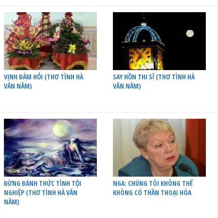
VỊNH ĐÁM HỎI (THƠ TÌNH HÀ
SAY HỒN THI SĨ (THƠ TÌNH HÀ
VĂN NĂM)
VĂN NĂM)
ĐỪNG ĐÁNH THỨC TÌNH TỘI
NGA: CHÚNG TÔI KHÔNG THỂ
NGHIỆP (THƠ TÌNH HÀ VĂN
KHÔNG CÓ THẦN THOẠI HÓA
NĂM)