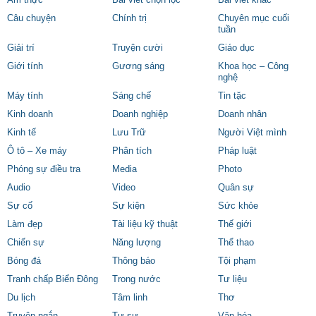
Ẩm thực
Bài viết chọn lọc
Bài viết khác
gì mà lại dẫn đến mê man, bất tỉnh? Khuất tất
Câu chuyện
Chính trị
Chuyên mục cuối
tuần
của vấn đề đang nằm ở “người bạn hàng” đầy
Giải trí
Truyện cười
Giáo dục
khả nghi và bí ẩn kia…
Giới tính
Gương sáng
Khoa học – Công
nghệ
Chiều 28/9, luật sư Trương Quang Quý, người
Máy tính
Sáng chế
Tin tặc
đại diện pháp lý cho Công ty TNHH Hà Linh,
Kinh doanh
Doanh nghiệp
Doanh nhân
cho biết gia đình của bà Hà Linh từ Quảng
Kinh tế
Lưu Trữ
Người Việt mình
Đông, Trung quốc điện thoại về báo sáng ngày,
Ô tô – Xe máy
Phân tích
Pháp luật
cơ quan chức năng nước này đã cho gia đình
Phóng sự điều tra
Media
Photo
vào nhận diện thi thể. Theo luật sư Quý, trong
Audio
Video
Quân sự
ngày 28/9, lực lượng chức năng của Trung
Sự cố
Sự kiện
Sức khỏe
Quốc xác định ADN của bà Linh cùng người
Làm đẹp
Tài liệu kỹ thuật
Thế giới
nhà trùng nhau và đã cấp giấy báo tử cho gia
Chiến sự
Năng lượng
Thể thao
đình. Cùng ngày, các cơ quan chức năng Trung
Bóng đá
Thông báo
Tội phạm
Quốc cũng tiến hành lấy lời khai gia đình bà
Tranh chấp Biển Đông
Trong nước
Tư liệu
Linh để điều tra về vụ án mạng này.
Du lịch
Tâm linh
Thơ