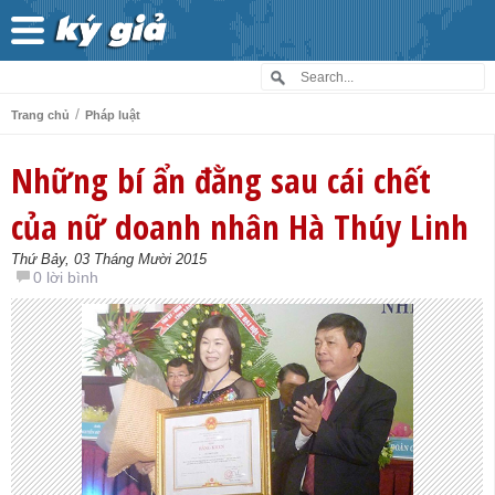
/
Trang chủ
Pháp luật
Những bí ẩn đằng sau cái chết
của nữ doanh nhân Hà Thúy Linh
Thứ Bảy, 03 Tháng Mười 2015
0 lời bình