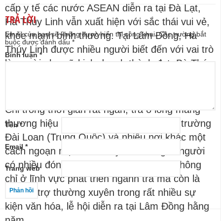
cấp y tế các nước ASEAN diễn ra tại Đà Lạt,
TRẢ LỜI
Hà Thúy Linh vẫn xuất hiện với sắc thái vui vẻ,
khỏe mạnh bình thường. Tại Lâm Đồng, Hà
Email của bạn sẽ không được hiển thị công khai.
Các trường bắt
buộc được đánh dấu
*
Thúy Linh được nhiều người biết đến với vai trò
Bình luận
*
là người phụ nữ kinh doanh thành đạt. Bà Thúy
Linh là người đã khởi xướng và xây dựng thành
công thương hiệu trà ô long Hà Linh cao cấp.
Chỉ trong thời gian rất ngắn, trà ô long mang
thương hiệu này đã chiếm lĩnh được thị trường
Tên
*
Đài Loan (Trung Quốc) và nhiều nơi khác một
Email
*
cách ngoạn mục. Hà Thúy Linh cũng là người
có nhiều đóng góp cho tỉnh Lâm Đồng không
Trang web
chỉ ở lĩnh vực phát triển ngành trà mà còn là
nhà tài trợ thường xuyên trong rất nhiều sự
kiện văn hóa, lễ hội diễn ra tại Lâm Đồng hằng
năm.