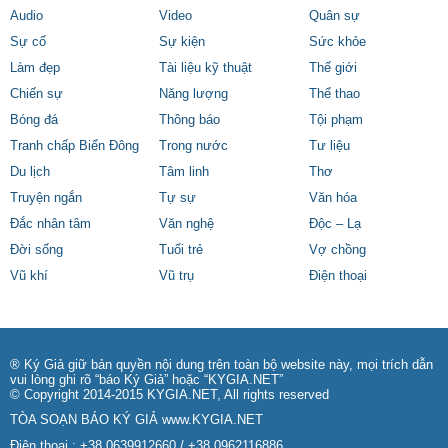
Audio
Video
Quân sự
Sự cố
Sự kiện
Sức khỏe
Làm đẹp
Tài liệu kỹ thuật
Thế giới
Chiến sự
Năng lượng
Thể thao
Bóng đá
Thông báo
Tội phạm
Tranh chấp Biển Đông
Trong nước
Tư liệu
Du lịch
Tâm linh
Thơ
Truyện ngắn
Tự sự
Văn hóa
Đắc nhân tâm
Văn nghệ
Độc – Lạ
Đời sống
Tuổi trẻ
Vợ chồng
Vũ khí
Vũ trụ
Điện thoại
® Ký Giả giữ bản quyền nội dung trên toàn bộ website này, mọi trích dẫn
vui lòng ghi rõ “báo Ký Giả” hoặc “KYGIA.NET”
© Copyright 2014-2015 KYGIA.NET, All rights reserved
TÒA SOẠN BÁO KÝ GIẢ
www.KYGIA.NET
Điện thoại.: +38.0639912660 / +38.0962116886