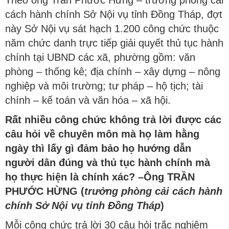
Theo ông Trần Phước Hừng – trưởng phòng cải
cách hành chính Sở Nội vụ tỉnh Đồng Tháp, đợt
này Sở Nội vụ sát hạch 1.200 công chức thuộc
năm chức danh trực tiếp giải quyết thủ tục hành
chính tại UBND các xã, phường gồm: văn
phòng – thống kê; địa chính – xây dựng – nông
nghiệp và môi trường; tư pháp – hộ tịch; tài
chính – kế toán và văn hóa – xã hội.
Rất nhiều công chức không trả lời được các
câu hỏi về chuyên môn mà họ làm hằng
ngày thì lấy gì đảm bảo họ hướng dẫn
người dân đúng và thủ tục hành chính mà
họ thực hiện là chính xác? –
Ông TRẦN
PHƯỚC HỪNG (
trưởng phòng cải cách hành
chính Sở Nội vụ tỉnh Đồng Tháp
)
Mỗi công chức trả lời 30 câu hỏi trắc nghiệm