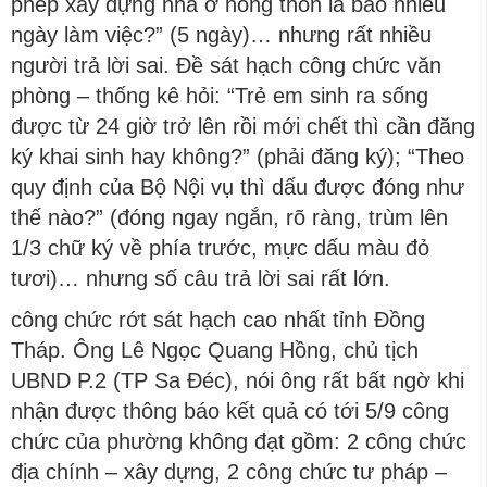
phép xây dựng nhà ở nông thôn là bao nhiêu
ngày làm việc?” (5 ngày)… nhưng rất nhiều
người trả lời sai. Đề sát hạch công chức văn
phòng – thống kê hỏi: “Trẻ em sinh ra sống
được từ 24 giờ trở lên rồi mới chết thì cần đăng
ký khai sinh hay không?” (phải đăng ký); “Theo
quy định của Bộ Nội vụ thì dấu được đóng như
thế nào?” (đóng ngay ngắn, rõ ràng, trùm lên
1/3 chữ ký về phía trước, mực dấu màu đỏ
tươi)… nhưng số câu trả lời sai rất lớn.
công chức rớt sát hạch cao nhất tỉnh Đồng
Tháp. Ông Lê Ngọc Quang Hồng, chủ tịch
UBND P.2 (TP Sa Đéc), nói ông rất bất ngờ khi
nhận được thông báo kết quả có tới 5/9 công
chức của phường không đạt gồm: 2 công chức
địa chính – xây dựng, 2 công chức tư pháp –