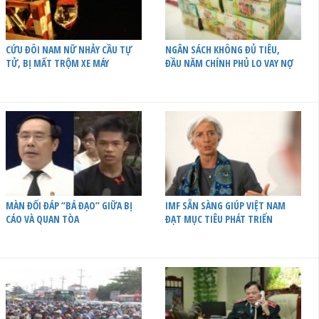
CỨU ĐÔI NAM NỮ NHẢY CẦU TỰ
NGÂN SÁCH KHÔNG ĐỦ TIÊU,
TỬ, BỊ MẤT TRỘM XE MÁY
ĐẦU NĂM CHÍNH PHỦ LO VAY NỢ
MÀN ĐỐI ĐÁP “BÁ ĐẠO” GIỮA BỊ
IMF SẴN SÀNG GIÚP VIỆT NAM
CÁO VÀ QUAN TÒA
ĐẠT MỤC TIÊU PHÁT TRIỂN