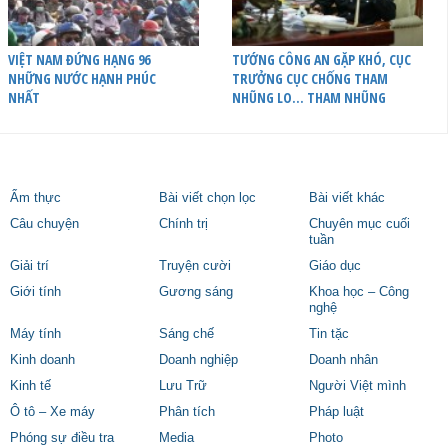
VIỆT NAM ĐỨNG HẠNG 96
TƯỚNG CÔNG AN GẶP KHÓ, CỤC
NHỮNG NƯỚC HẠNH PHÚC
TRƯỞNG CỤC CHỐNG THAM
NHẤT
NHŨNG LO… THAM NHŨNG
Ẩm thực
Bài viết chọn lọc
Bài viết khác
Câu chuyện
Chính trị
Chuyên mục cuối
tuần
Giải trí
Truyện cười
Giáo dục
Giới tính
Gương sáng
Khoa học – Công
nghệ
Máy tính
Sáng chế
Tin tặc
Kinh doanh
Doanh nghiệp
Doanh nhân
Kinh tế
Lưu Trữ
Người Việt mình
Ô tô – Xe máy
Phân tích
Pháp luật
Phóng sự điều tra
Media
Photo