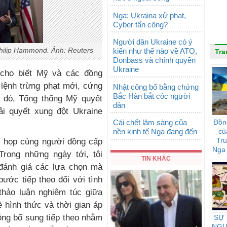
Nga: Ukraina xử phạt,
Cyber tấn công?
Người dân Ukraine có ý
Philip Hammond. Ảnh: Reuters
kiến như thế nào về ATO,
Tra
Donbass và chính quyền
Ukraine
 cho biết Mỹ và các đồng
 lệnh trừng phạt mới, cứng
Nhật công bố bằng chứng
Bắc Hàn bắt cóc người
 đó, Tổng thống Mỹ quyết
dân
ải quyết xung đột Ukraine
Cái chết lâm sàng của
Đồn
nền kinh tế Nga đang đến
củ
Tr
c họp cùng người đồng cấp
Nga 
rong những ngày tới, tôi
họ 
TIN KHÁC
đánh giá các lựa chọn mà
ước tiếp theo đối với tình
thảo luận nghiêm túc giữa
 hình thức và thời gian áp
ộng bổ sung tiếp theo nhằm
SỰ
NGƯ