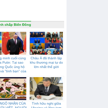
nh chấp Biển Đông
g minh cuối cùng
Châu Á đã thành lập
a Putin: Tại sao
khu thương mại tự do
ung Quốc ủng hộ
lớn nhất thế giới
và "tình bạn" của
mạnh mẽ như thế
nào
 NGỘ NHẬN CỦA
Tình hữu nghị giữa
ỜI VIỆT- NGƯỜI
Ukraina và Nga tạm