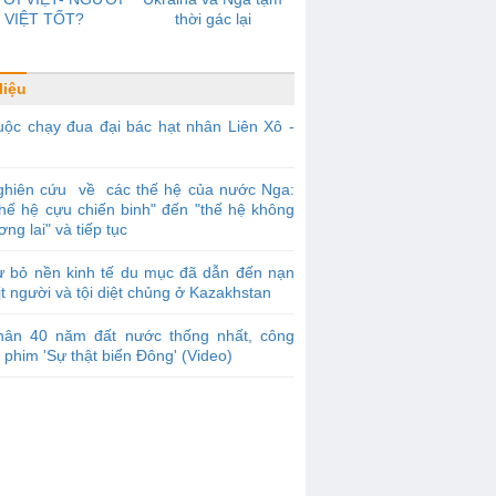
VIỆT TỐT?
thời gác lại
liệu
ộc chạy đua đại bác hạt nhân Liên Xô -
ghiên cứu về các thế hệ của nước Nga:
thế hệ cựu chiến binh" đến "thế hệ không
ơng lai" và tiếp tục
ừ bỏ nền kinh tế du mục đã dẫn đến nạn
ịt người và tội diệt chủng ở Kazakhstan
hân 40 năm đất nước thống nhất, công
 phim 'Sự thật biển Đông' (Video)