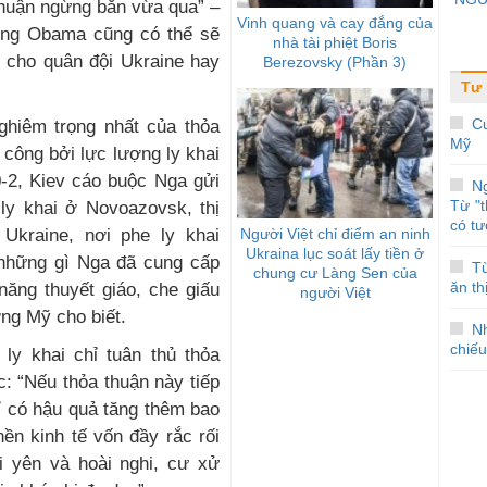
thuận ngừng bắn vừa qua” –
Vinh quang và cay đắng của
hống Obama cũng có thể sẽ
nhà tài phiệt Boris
í cho quân đội Ukraine hay
Berezovsky (Phần 3)
Tư 
Cu
hiêm trọng nhất của thỏa
Mỹ
công bởi lực lượng ly khai
-2, Kiev cáo buộc Nga gửi
N
Từ "
 ly khai ở Novoazovsk, thị
có tư
Người Việt chỉ điểm an ninh
Ukraine, nơi phe ly khai
Ukraina lục soát lấy tiền ở
 những gì Nga đã cung cấp
T
chung cư Làng Sen của
ăn th
năng thuyết giáo, che giấu
người Việt
ng Mỹ cho biết.
N
chiếu
ly khai chỉ tuân thủ thỏa
: “Nếu thỏa thuận này tiếp
hỉ có hậu quả tăng thêm bao
ền kinh tế vốn đầy rắc rối
i yên và hoài nghi, cư xử