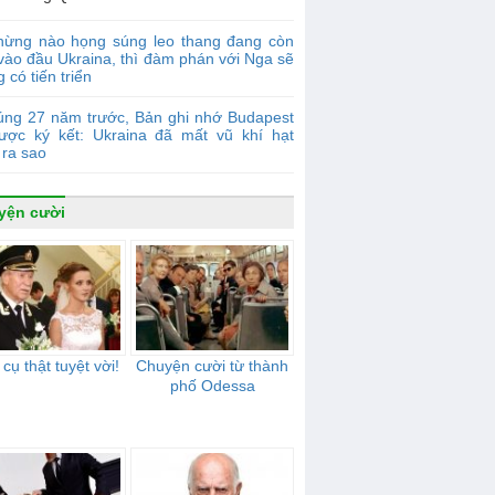
hừng nào họng súng leo thang đang còn
vào đầu Ukraina, thì đàm phán với Nga sẽ
 có tiến triển
úng 27 năm trước, Bản ghi nhớ Budapest
ược ký kết: Ukraina đã mất vũ khí hạt
 ra sao
yện cười
cụ thật tuyệt vời!
Chuyện cười từ thành
phố Odessa