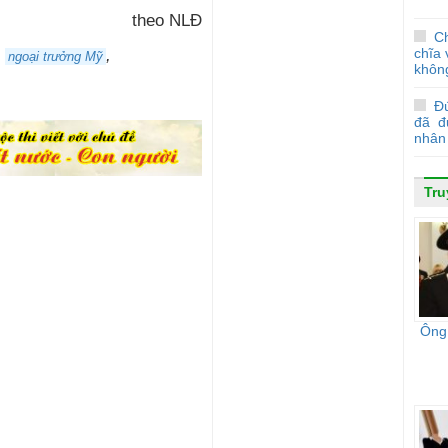
theo NLĐ
C
chĩa 
,
,
ngoại trưởng Mỹ
không
Đ
đã đ
nhân
Tru
Ông 