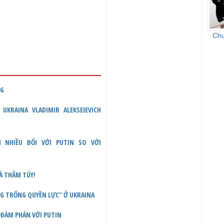
Chu
NG
KRAINA VLADIMIR ALEKSEIEVICH
N NHIỀU ĐỐI VỚI PUTIN SO VỚI
À THÂM TÚY!
NG TRỐNG QUYỀN LỰC" Ở UKRAINA
Ể ĐÀM PHÁN VỚI PUTIN