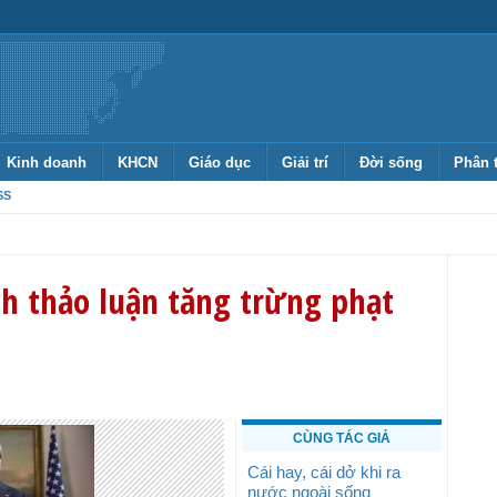
Kinh doanh
KHCN
Giáo dục
Giải trí
Đời sống
Phân 
SS
h thảo luận tăng trừng phạt
CÙNG TÁC GIẢ
Cái hay, cái dở khi ra
nước ngoài sống