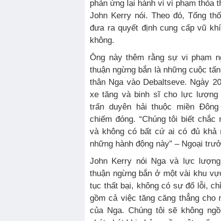
phản ứng lại hành vi vi phạm thỏa 
John Kerry nói. Theo đó, Tổng t
đưa ra quyết định cung cấp vũ kh
không.
Ông này thêm rằng sự vi phạm ng
thuận ngừng bắn là những cuộc tấn 
thân Nga vào Debaltseve. Ngày 20
xe tăng và binh sĩ cho lực lượng
trấn duyên hải thuộc miền Đông 
chiếm đóng. “Chúng tôi biết chắc
và không có bất cứ ai có đủ khả 
những hành động này” – Ngoại trưở
John Kerry nói Nga và lực lượng 
thuận ngừng bắn ở một vài khu vực
tục thất bại, không có sự đổ lỗi, c
gồm cả việc tăng căng thẳng cho n
của Nga. Chúng tôi sẽ không ngồ