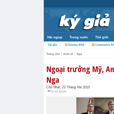
Hải ngoại
Trong nước
Thế giới
Tài liệu
Entries RSS
Comments R
/
/
Trang chủ
Kinh tế
Nga
Ngoại trưởng Mỹ, An
Nga
Chủ Nhật, 22 Tháng Hai 2015
0 lời bình