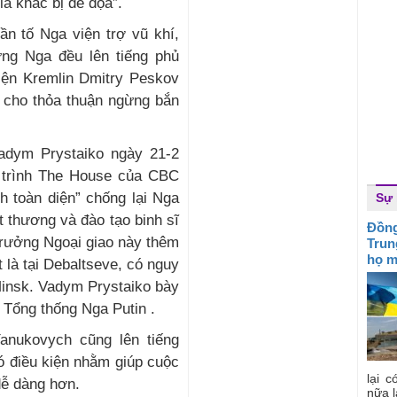
ia khác bị đe dọa”.
ần tố Nga viện trợ vũ khí,
ưng Nga đều lên tiếng phủ
iện Kremlin Dmitry Peskov
ợ cho thỏa thuận ngừng bắn
adym Prystaiko ngày 21-2
 trình The House của CBC
h toàn diện” chống lại Nga
Sự 
 thương và đào tạo binh sĩ
Đồng
trưởng Ngoại giao này thêm
Trun
họ m
t là tại Debaltseve, có nguy
Minsk. Vadym Prystaiko bày
 Tổng thống Nga Putin .
anukovych cũng lên tiếng
ó điều kiện nhằm giúp cuộc
lại c
dễ dàng hơn.
nữa l