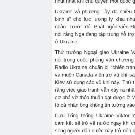
nhút nhát khi chủ quyền một quốc g
Ukraine và phương Tây đã nhiều l
binh sĩ cho lực lượng ly khai nh
nhận. Trước đó, Phát ngôn viên Đ
nói rằng Nga đang tập trung hỗ tr
ở Ukraine.
Thứ trưởng Ngoại giao Ukraine V
nói trong cuộc phỏng vấn chương
Radio Ukraine chuẩn bị “chiến tran
và muốn Canada viện trợ vũ khí sát
Kiev sử dụng các vũ khí này. Thứ 
rằng việc giao tranh vẫn xảy ra nhấ
cơ phá vỡ thỏa thuận đạt được ở 
tỏ cá nhân ông không tin tưởng vào
Cựu Tổng thống Ukraine Viktor Y
cam kết sẽ trở về nước ngay khi c
sống người dân nước này trở nên 