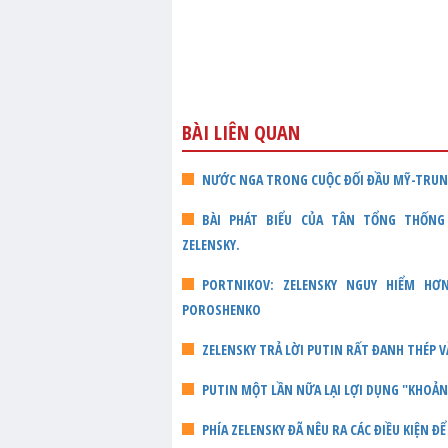
BÀI LIÊN QUAN
NƯỚC NGA TRONG CUỘC ĐỐI ĐẦU MỸ-TRU
BÀI PHÁT BIỂU CỦA TÂN TỔNG THỐNG U
ZELENSKY.
PORTNIKOV: ZELENSKY NGUY HIỂM HƠ
POROSHENKO
ZELENSKY TRẢ LỜI PUTIN RẤT ĐANH THÉP V
PUTIN MỘT LẦN NỮA LẠI LỢI DỤNG "KHOẢ
PHÍA ZELENSKY ĐÃ NÊU RA CÁC ĐIỀU KIỆN Đ