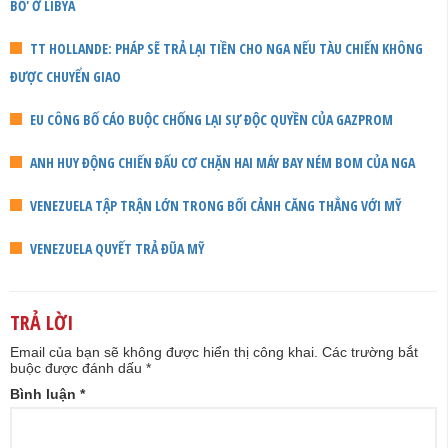
BỐ' Ở LIBYA
TT HOLLANDE: PHÁP SẼ TRẢ LẠI TIỀN CHO NGA NẾU TÀU CHIẾN KHÔNG
ĐƯỢC CHUYỂN GIAO
EU CÔNG BỐ CÁO BUỘC CHỐNG LẠI SỰ ĐỘC QUYỀN CỦA GAZPROM
ANH HUY ĐỘNG CHIẾN ĐẤU CƠ CHẶN HAI MÁY BAY NÉM BOM CỦA NGA
VENEZUELA TẬP TRẬN LỚN TRONG BỐI CẢNH CĂNG THẲNG VỚI MỸ
VENEZUELA QUYẾT TRẢ ĐŨA MỸ
TRẢ LỜI
Email của bạn sẽ không được hiển thị công khai.
Các trường bắt
buộc được đánh dấu
*
Bình luận
*