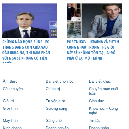
CHỪNG NÀO HỌNG SÚNG LEO
PORTNIKOV: UKRAINA VÀ PUTIN
THANG ĐANG CÒN CHĨA VÀO
CÙNG NHAU TRONG THẾ GIỚI
ĐẦU UKRAINA, THÌ ĐÀM PHÁN
NÀY SẼ KHÔNG TỒN TẠI, AI ĐÓ
VỚI NGA SẼ KHÔNG CÓ TIẾN
PHẢI Ở LẠI MỘT MÌNH
TRIỂN
Ẩm thực
Bài viết chọn lọc
Bài viết khác
Câu chuyện
Chính trị
Chuyên mục cuối
tuần
Giải trí
Truyện cười
Giáo dục
Giới tính
Gương sáng
Khoa học – Công
nghệ
Máy tính
Sáng chế
Tin tặc
Kinh doanh
Doanh nghiệp
Doanh nhân