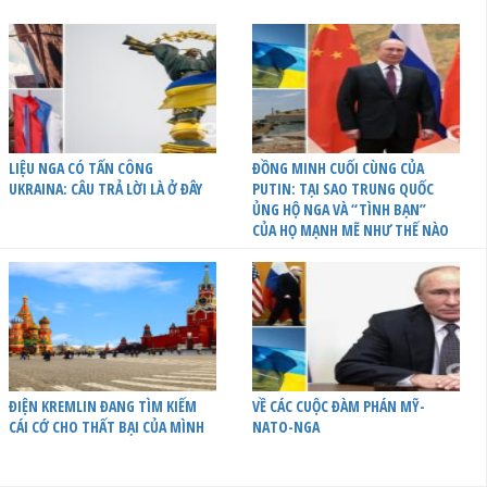
LIỆU NGA CÓ TẤN CÔNG
ĐỒNG MINH CUỐI CÙNG CỦA
UKRAINA: CÂU TRẢ LỜI LÀ Ở ĐÂY
PUTIN: TẠI SAO TRUNG QUỐC
ỦNG HỘ NGA VÀ “TÌNH BẠN”
CỦA HỌ MẠNH MẼ NHƯ THẾ NÀO
ĐIỆN KREMLIN ĐANG TÌM KIẾM
VỀ CÁC CUỘC ĐÀM PHÁN MỸ-
CÁI CỚ CHO THẤT BẠI CỦA MÌNH
NATO-NGA