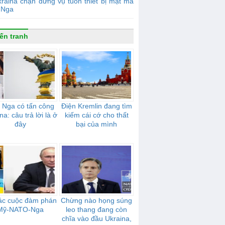
raina chặn đứng vụ tuồn thiết bị mật mã
 Nga
ến tranh
 Nga có tấn công
Điện Kremlin đang tìm
na: câu trả lời là ở
kiếm cái cớ cho thất
đây
bại của mình
ác cuộc đàm phán
Chừng nào họng súng
Mỹ-NATO-Nga
leo thang đang còn
chĩa vào đầu Ukraina,