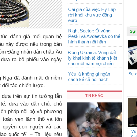
Cái giá của việc Hy Lạp
rời khỏi khu vực đồng
euro
Right Sector: Ở vùng
Sự 
 túc đánh giá mối quan hệ
Peski và Avdeevka có thể
hình thành nồi hầm
ều này được nêu trong bản
hóm Đảng nhân dân châu Âu
Đông Ukraina: Vùng đất
ly khai kinh tế khánh kiệt
 đưa ra bỏ phiếu vào ngày
sau một năm nội chiến
Yêu là không gì ngăn
Sự 
g Nga đã đánh mất đi niềm
cách kể cả hôi nách
 đối tác chiến lược.
 dựa trên sự tin tưởng lẫn
TIN KHÁC
 tế, dựa vào dân chủ, chủ
hiến pháp nội bộ và phương
 toàn vẹn lãnh thổ và tôn
t, quyền con người và các
Vụ
ao quốc tế” – Tài liệu nêu
Kal