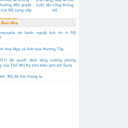
 hưởng đến quyết
cuộc tấn công khủng
 của Mỹ cung cấp
bố
 khí cho Ukraina
 Ban Nha
enezuela và bước ngoặt lịch sử ở Mỹ
?
nh hoa Nga và tinh hoa thương Tây
ATO đã quyết định tăng cường phòng
 của Thổ Nhĩ Kỳ trên biên giới với Syria
tin: Mỹ đã lừa chúng ta