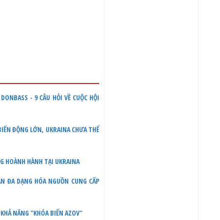
DONBASS - 9 CÂU HỎI VỀ CUỘC HỘI
 BIẾN ĐỘNG LỚN, UKRAINA CHƯA THỂ
NG HOÀNH HÀNH TẠI UKRAINA
UẬN ĐA DẠNG HÓA NGUỒN CUNG CẤP
 KHẢ NĂNG "KHÓA BIỂN AZOV"