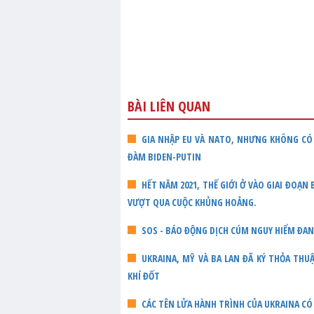
BÀI LIÊN QUAN
GIA NHẬP EU VÀ NATO, NHƯNG KHÔNG CÓ 
ĐÀM BIDEN-PUTIN
HẾT NĂM 2021, THẾ GIỚI Ở VÀO GIAI ĐOẠN
VƯỢT QUA CUỘC KHỦNG HOẢNG.
SOS - BÁO ĐỘNG DỊCH CÚM NGUY HIỂM ĐA
UKRAINA, MỸ VÀ BA LAN ĐÃ KÝ THỎA TH
KHÍ ĐỐT
CÁC TÊN LỬA HÀNH TRÌNH CỦA UKRAINA CÓ