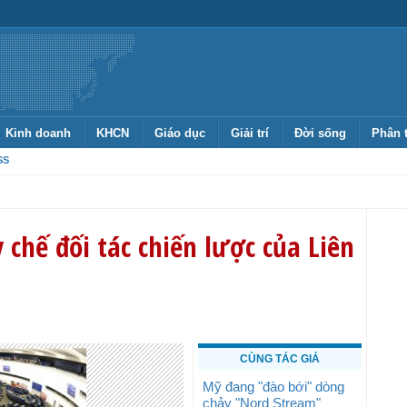
Kinh doanh
KHCN
Giáo dục
Giải trí
Đời sống
Phân 
SS
chế đối tác chiến lược của Liên
CÙNG TÁC GIẢ
Mỹ đang "đào bới" dòng
chảy "Nord Stream"