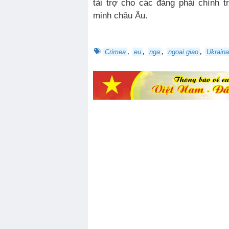
tài trợ cho các đảng phái chính t
minh châu Âu.
,
,
,
,
Crimea
eu
nga
ngoại giao
Ukraina