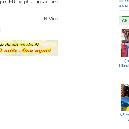
Uk
rị ở EU từ phía ngoài Liên
sang
N.Vinh
Chi
Liệu
Ukrai
Về c