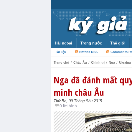
Hải ngoại
Trong nước
Thế giới
Tài liệu
Entries RSS
Comments R
/
/
/
/
Trang chủ
Châu Âu
Chính trị
Nga
Ukraina
Nga đã đánh mất quy 
minh châu Âu
Thứ Ba, 09 Tháng Sáu 2015
0 lời bình