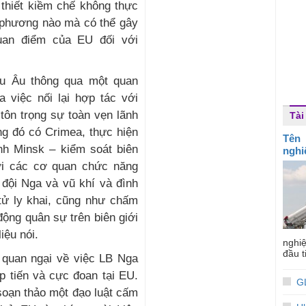
 thiết kiềm chế không thực
 phương nào mà có thể gây
uan điểm của EU đối với
âu Âu thông qua một quan
a việc nối lại hợp tác với
tôn trọng sự toàn vẹn lãnh
Tài
ng đó có Crimea, thực hiện
Tên 
nh Minsk – kiểm soát biên
nghi
ởi các cơ quan chức năng
 đội Nga và vũ khí và đình
tử ly khai, cũng như chấm
động quân sự trên biên giới
iệu nói.
nghi
đầu t
ý quan ngại về việc LB Nga
p tiến và cực đoan tại EU.
G
soạn thảo một đạo luật cấm