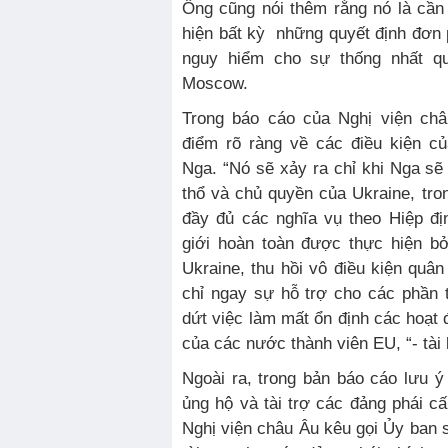
Ông cũng nói thêm rằng nó là cần
hiện bất kỳ những quyết định đơn
nguy hiểm cho sự thống nhất q
Moscow.
Trong báo cáo của Nghị viện ch
điểm rõ ràng về các điều kiện củ
Nga. “Nó sẽ xảy ra chỉ khi Nga sẽ 
thổ và chủ quyền của Ukraine, tro
đầy đủ các nghĩa vụ theo Hiệp đị
giới hoàn toàn được thực hiện b
Ukraine, thu hồi vô điều kiện quân
chỉ ngay sự hỗ trợ cho các phần 
dứt việc làm mất ổn định các hoạt 
của các nước thành viên EU, “- tài l
Ngoài ra, trong bản báo cáo lưu 
ủng hộ và tài trợ các đảng phái cấ
Nghị viện châu Âu kêu gọi Ủy ban 