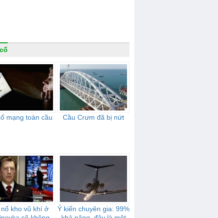
cố
cố mạng toàn cầu
Cầu Crưm đã bị nứt
 nổ kho vũ khí ở
Ý kiến chuyên gia: 99%
inovka sẽ không
khả năng, đây là một