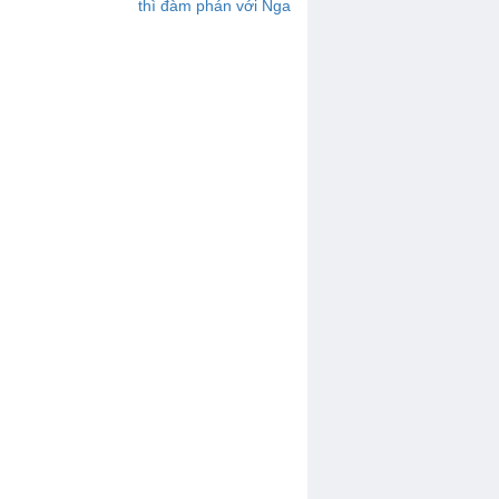
thì đàm phán với Nga
sẽ không có tiến triển