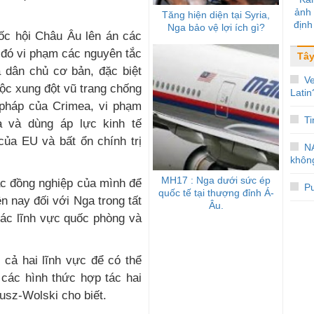
ảnh
Tăng hiện diện tại Syria,
định
Nga bảo vệ lợi ích gì?
c hội Châu Âu lên án các
vũ
 đó vi phạm các nguyên tắc
Tây
à dân chủ cơ bản, đặc biệt
V
uộc xung đột vũ trang chống
Latin
 pháp của Crimea, vi phạm
Ti
a và dùng áp lực kinh tế
của EU và bất ổn chính trị
N
không
MH17 : Nga dưới sức ép
ác đồng nghiệp của mình để
Pu
quốc tế tại thượng đỉnh Á-
 nay đối với Nga trong tất
Âu.
 các lĩnh vực quốc phòng và
 cả hai lĩnh vực để có thể
 các hình thức hợp tác hai
usz-Wolski cho biết.