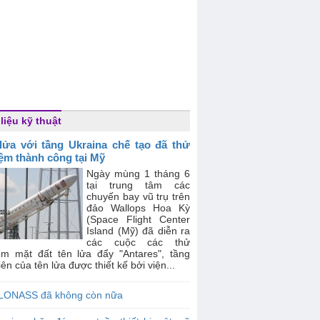
 liệu kỹ thuật
lửa với tầng Ukraina chế tạo đã thử
ệm thành công tại Mỹ
Ngày mùng 1 tháng 6
tại trung tâm các
chuyến bay vũ trụ trên
đảo Wallops Hoa Kỳ
(Space Flight Center
Island (Mỹ) đã diễn ra
các cuộc các thử
ệm mặt đất tên lửa đẩy "Antares", tầng
iên của tên lửa được thiết kế bởi viện...
LONASS đã không còn nữa