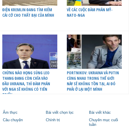
ĐIỆN KREMLIN ĐANG TÌM KIẾM
VỀ CÁC CUỘC ĐÀM PHÁN MỸ-
CÁI CỚ CHO THẤT BẠI CỦA MÌNH
NATO-NGA
CHỪNG NÀO HỌNG SÚNG LEO
PORTNIKOV: UKRAINA VÀ PUTIN
THANG ĐANG CÒN CHĨA VÀO
CÙNG NHAU TRONG THẾ GIỚI
ĐẦU UKRAINA, THÌ ĐÀM PHÁN
NÀY SẼ KHÔNG TỒN TẠI, AI ĐÓ
VỚI NGA SẼ KHÔNG CÓ TIẾN
PHẢI Ở LẠI MỘT MÌNH
TRIỂN
Ẩm thực
Bài viết chọn lọc
Bài viết khác
Câu chuyện
Chính trị
Chuyên mục cuối
tuần