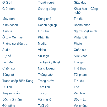
Giải trí
Truyện cười
Giáo dục
Giới tính
Gương sáng
Khoa học – Công
nghệ
Máy tính
Sáng chế
Tin tặc
Kinh doanh
Doanh nghiệp
Doanh nhân
Kinh tế
Lưu Trữ
Người Việt mình
Ô tô – Xe máy
Phân tích
Pháp luật
Phóng sự điều tra
Media
Photo
Audio
Video
Quân sự
Sự cố
Sự kiện
Sức khỏe
Làm đẹp
Tài liệu kỹ thuật
Thế giới
Chiến sự
Năng lượng
Thể thao
Bóng đá
Thông báo
Tội phạm
Tranh chấp Biển Đông
Trong nước
Tư liệu
Du lịch
Tâm linh
Thơ
Truyện ngắn
Tự sự
Văn hóa
Đắc nhân tâm
Văn nghệ
Độc – Lạ
Đời sống
Tuổi trẻ
Vợ chồng