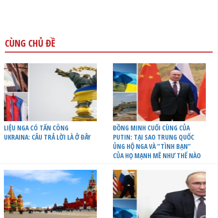
CÙNG CHỦ ĐỀ
LIỆU NGA CÓ TẤN CÔNG
ĐỒNG MINH CUỐI CÙNG CỦA
UKRAINA: CÂU TRẢ LỜI LÀ Ở ĐÂY
PUTIN: TẠI SAO TRUNG QUỐC
ỦNG HỘ NGA VÀ “TÌNH BẠN”
CỦA HỌ MẠNH MẼ NHƯ THẾ NÀO