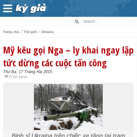
/
/
Trang chủ
Thế giới
Ukraina
Mỹ kêu gọi Nga – ly khai ngay lập
tức dừng các cuộc tấn công
Thứ Ba, 17 Tháng Hai 2015
0 lời bình
Binh sĩ Ukraina trên chiếc xe tăng tại trạm