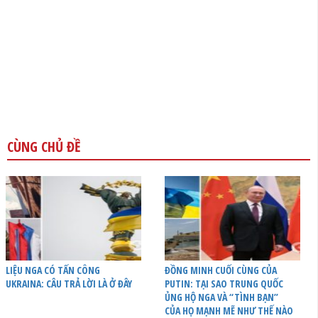
CÙNG CHỦ ĐỀ
LIỆU NGA CÓ TẤN CÔNG
ĐỒNG MINH CUỐI CÙNG CỦA
UKRAINA: CÂU TRẢ LỜI LÀ Ở ĐÂY
PUTIN: TẠI SAO TRUNG QUỐC
ỦNG HỘ NGA VÀ “TÌNH BẠN”
CỦA HỌ MẠNH MẼ NHƯ THẾ NÀO