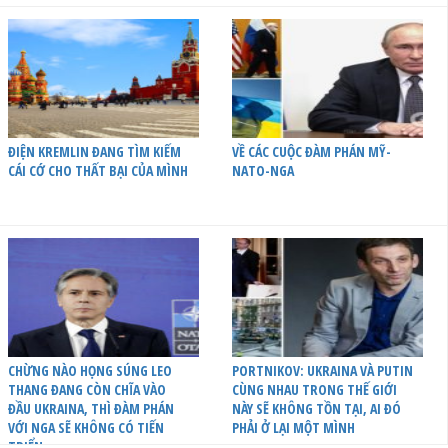
ĐIỆN KREMLIN ĐANG TÌM KIẾM
VỀ CÁC CUỘC ĐÀM PHÁN MỸ-
CÁI CỚ CHO THẤT BẠI CỦA MÌNH
NATO-NGA
CHỪNG NÀO HỌNG SÚNG LEO
PORTNIKOV: UKRAINA VÀ PUTIN
THANG ĐANG CÒN CHĨA VÀO
CÙNG NHAU TRONG THẾ GIỚI
ĐẦU UKRAINA, THÌ ĐÀM PHÁN
NÀY SẼ KHÔNG TỒN TẠI, AI ĐÓ
VỚI NGA SẼ KHÔNG CÓ TIẾN
PHẢI Ở LẠI MỘT MÌNH
TRIỂN