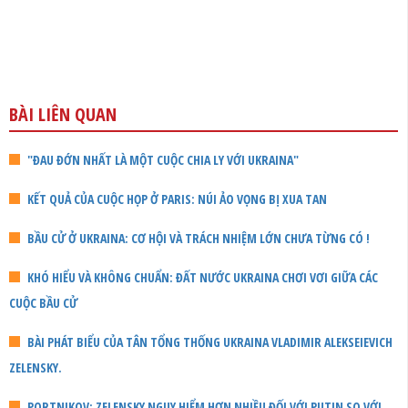
BÀI LIÊN QUAN
"ĐAU ĐỚN NHẤT LÀ MỘT CUỘC CHIA LY VỚI UKRAINA"
KẾT QUẢ CỦA CUỘC HỌP Ở PARIS: NÚI ẢO VỌNG BỊ XUA TAN
BẦU CỬ Ở UKRAINA: CƠ HỘI VÀ TRÁCH NHIỆM LỚN CHƯA TỪNG CÓ !
KHÓ HIỂU VÀ KHÔNG CHUẨN: ĐẤT NƯỚC UKRAINA CHƠI VƠI GIỮA CÁC
CUỘC BẦU CỬ
BÀI PHÁT BIỂU CỦA TÂN TỔNG THỐNG UKRAINA VLADIMIR ALEKSEIEVICH
ZELENSKY.
PORTNIKOV: ZELENSKY NGUY HIỂM HƠN NHIỀU ĐỐI VỚI PUTIN SO VỚI