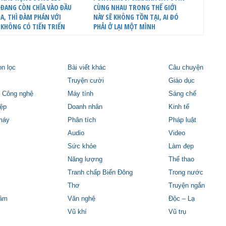
ĐANG CÒN CHĨA VÀO ĐẦU
CÙNG NHAU TRONG THẾ GIỚI
A, THÌ ĐÀM PHÁN VỚI
NÀY SẼ KHÔNG TỒN TẠI, AI ĐÓ
 KHÔNG CÓ TIẾN TRIỂN
PHẢI Ở LẠI MỘT MÌNH
ọn lọc
Bài viết khác
Câu chuyện
Truyện cười
Giáo dục
 Công nghệ
Máy tính
Sáng chế
ệp
Doanh nhân
Kinh tế
máy
Phân tích
Pháp luật
Audio
Video
Sức khỏe
Làm đẹp
Năng lượng
Thể thao
Tranh chấp Biển Đông
Trong nước
Thơ
Truyện ngắn
tâm
Văn nghệ
Độc – Lạ
Vũ khí
Vũ trụ