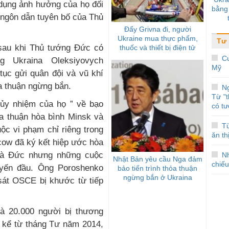
 dụng ảnh hưởng của họ đối
bằng 
t ngôn dẫn tuyên bố của Thủ
Đẩy Grivna đi, người
Ukraine mua thực phẩm,
Tư 
sau khi Thủ tướng Đức có
thuốc và thiết bị điện tử
Cu
 Ukraina Oleksiyovych
Mỹ
tục gửi quân đội và vũ khí
a thuận ngừng bắn.
N
Từ "
 ủy nhiệm của họ ” về bạo
có tư
ỏa thuận hòa bình Minsk và
T
ộc vi phạm chỉ riêng trong
ăn th
cow đã ký kết hiệp ước hòa
và Đức nhưng những cuộc
N
Nhật Bản yêu cầu Nga đảm
chiếu
tuyến đầu. Ông Poroshenko
bảo tiến trình thỏa thuận
ngừng bắn ở Ukraina
sát OSCE bị khước từ tiếp
à 20.000 người bị thương
a kể từ tháng Tư năm 2014,