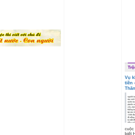
Trộ
Vụ k
tiền
Thăn
cuộc 
biết H