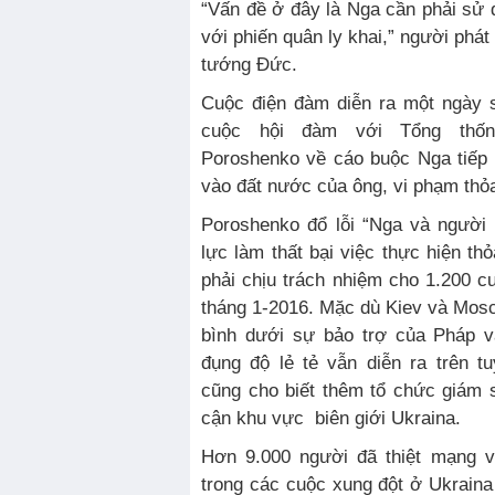
“Vấn đề ở đây là Nga cần phải sử
với phiến quân ly khai,” người phá
tướng Đức.
Cuộc điện đàm diễn ra một ngày 
cuộc hội đàm với Tổng thống
Poroshenko về cáo buộc Nga tiếp 
vào đất nước của ông, vi phạm thỏ
Poroshenko đổ lỗi “Nga và người
lực làm thất bại việc thực hiện th
phải chịu trách nhiệm cho 1.200 cu
tháng 1-2016. Mặc dù Kiev và Mos
bình dưới sự bảo trợ của Pháp 
đụng độ lẻ tẻ vẫn diễn ra trên 
cũng cho biết thêm tổ chức giám 
cận khu vực biên giới Ukraina.
Hơn 9.000 người đã thiệt mạng v
trong các cuộc xung đột ở Ukrain