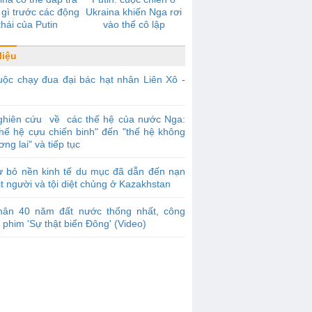
gì trước các động
Ukraina khiến Nga rơi
thái của Putin
vào thế cô lập
liệu
ộc chạy đua đại bác hạt nhân Liên Xô -
ghiên cứu về các thế hệ của nước Nga:
thế hệ cựu chiến binh" đến "thế hệ không
ơng lai" và tiếp tục
ừ bỏ nền kinh tế du mục đã dẫn đến nạn
ịt người và tội diệt chủng ở Kazakhstan
hân 40 năm đất nước thống nhất, công
 phim 'Sự thật biển Đông' (Video)