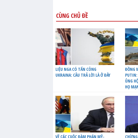
CÙNG CHỦ ĐỀ
LIỆU NGA CÓ TẤN CÔNG
ĐỒNG M
UKRAINA: CÂU TRẢ LỜI LÀ Ở ĐÂY
PUTIN:
ỦNG HỘ
HỌ MẠ
VỀ CÁC CUỘC ĐÀM PHÁN MỸ-
CHỪNG