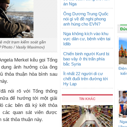
án Nga
Ông Dương Trung Quốc
nói gì về đề nghị phong
anh hùng cho EVN?
Đứ
Nga không kích vào khu
vực dân cư, bệnh viện tại
ệ một trạm kiểm soát gần
Idlib
 Photo / Vasily Maximov)
Chiến binh người Kurd bị
bao vây ở thị trấn phía
Angela Merkel kêu gọi Tổng
bắc Syria
ử dụng ảnh hưởng của ông
Điện
Ít nhất 22 người di cư
kiế
đủ thỏa thuận hòa bình sau
chết đuối trên đường tới
này.
Hy Lạp
đã nói rõ với Tổng thống
 nữa để hướng tới một giải
TIN KHÁC
 đó các bên đã ký kết thỏa
õ các quan sát viên được
 sát thỏa thuận này.
Nga 
Ukra