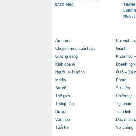
NATO-NGA
THANG 
UKRAIN
NGA SẼ
Ẩm thực
Bài viết ch
Chuyên mục cuối tuần
Giải trí
Gương sáng
Khoa học –
Kinh doanh
Doanh nghi
Người Việt mình
Ô tô – Xe 
Media
Photo
Sự cố
Sự kiện
Thế giới
Chiến sự
Thông báo
Tội phạm
Du lịch
Tâm linh
Văn hóa
Đắc nhân 
Tuổi trẻ
Vợ chồng