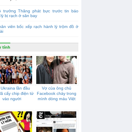
ộ trưởng Thăng phát bực trước tin báo
lý bị rạch ở sân bay
ân viên bốc xếp rạch hành lý trộm đồ ở
ài
 tính
 Ukraina lần đầu
Vợ của ông chủ
đã cấy chip điện tử
Facebook chảy trong
vào người
mình dòng máu Việt