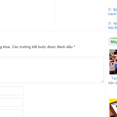
B
hành 
Nh
Nội B
Máy
g khai.
Các trường bắt buộc được đánh dấu
*
Tại
tiên 