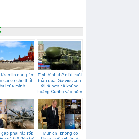
c
 Kremlin đang tìm
Tình hình thế giới cuối
m cái cớ cho thất
tuần qua: Sự việc còn
bại của mình
tồi tệ hơn cả khủng
hoảng Caribe vào năm
1962
gặp phải rắc rối:
"Munich" không có
ina có thể đáp trả
Putin: cuộc chiến ở