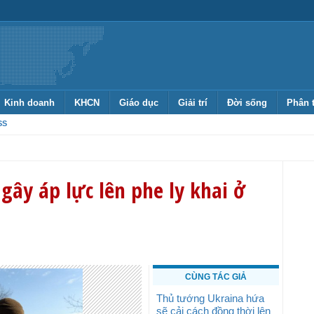
Kinh doanh
KHCN
Giáo dục
Giải trí
Đời sống
Phân 
SS
gây áp lực lên phe ly khai ở
CÙNG TÁC GIẢ
Thủ tướng Ukraina hứa
sẽ cải cách đồng thời lên