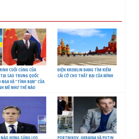
INH CUỐI CÙNG CỦA
ĐIỆN KREMLIN ĐANG TÌM KIẾM
 TẠI SAO TRUNG QUỐC
CÁI CỚ CHO THẤT BẠI CỦA MÌNH
 NGA VÀ “TÌNH BẠN” CỦA
NH MẼ NHƯ THẾ NÀO
 NÀO HỌNG SÚNG LEO
PORTNIKOV: UKRAINA VÀ PUTIN