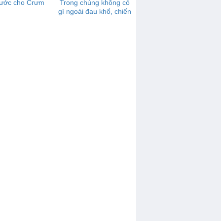
ước cho Crưm
Trong chúng không có
gì ngoài đau khổ, chiến
tranh, nô dịch