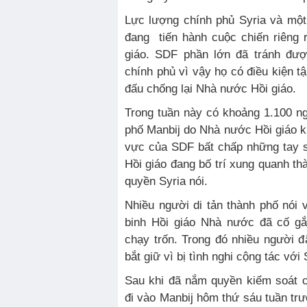
Lực lượng chính phủ Syria và mộ
đang tiến hành cuộc chiến riêng 
giáo. SDF phần lớn đã tránh đượ
chính phủ vì vậy họ có điều kiện t
đấu chống lại Nhà nước Hồi giáo.
Trong tuần này có khoảng 1.100 n
phố Manbij do Nhà nước Hồi giáo ki
vực của SDF bất chấp những tay 
Hồi giáo đang bố trí xung quanh th
quyền Syria nói.
Nhiều người di tản thành phố nói 
binh Hồi giáo Nhà nước đã cố g
chạy trốn. Trong đó nhiều người 
bắt giữ vì bị tình nghi cộng tác với
Sau khi đã nắm quyền kiểm soát 
đi vào Manbij hôm thứ sáu tuần tr