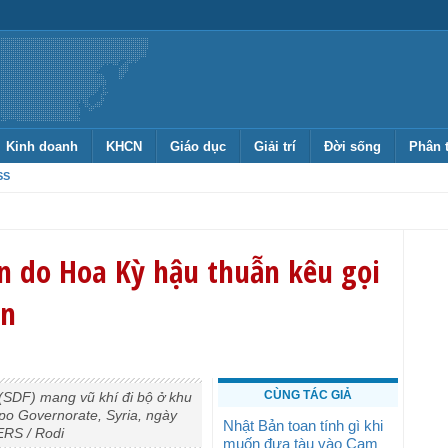
Kinh doanh
KHCN
Giáo dục
Giải trí
Đời sống
Phân 
SS
n do Hoa Kỳ hậu thuẫn kêu gọi
ân
CÙNG TÁC GIẢ
 (SDF) mang vũ khí đi bộ ở khu
ppo Governorate, Syria, ngày
Nhật Bản toan tính gì khi
RS / Rodi
muốn đưa tàu vào Cam