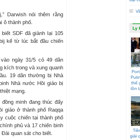
V
j,” Darwish nói thêm rằng
ại ô thành phố.
Ly 
 biết SDF đã giành lại 105
ij kể từ lúc bắt đầu chiến
 vào ngày 31/5 có 49 dân
g kích trong và xung quanh
Port
đầu. 19 dân thường bị Nhà
Puti
 binh Nhà nước Hồi giáo bị
thế 
tồn t
thiệt mạng.
g đồng minh đang thúc đẩy
ồi giáo ở thành phố Raqqa
y cuộc chiến tại thành phố
 chính phủ và 17 chiến binh
Tiề
 Đài quan sát cho biết.
giải