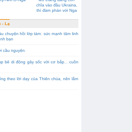
chĩa vào đầu Ukraina,
thì đàm phán với Nga
sẽ không có tiến triển
 - Lạ
u chuyện hồi lớp tám: sức mạnh tâm linh
ình bạn
i cầu nguyện.
p bê di động gây sốc với cơ bắp... cuồn
ng theo lời dạy của Thiên chúa, nên lắm