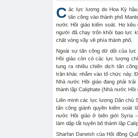
C
ác lực lượng do Hoa Kỳ hậu
tấn công vào thành phố Manb
nước Hồi giáo kiểm soát. Họ kêu 
người đã chạy trốn khỏi bạo lực k
chặt vòng vây về phía thành phố.
Ngoài sự tấn công dữ dội của lự
Hồi giáo còn có các lực lượng ch
tung ra nhiều chiến dịch tấn côn
trận khác nhắm vào tổ chức này. 
Nhà nước Hồi giáo đang phải trải
thành lập Caliphate (Nhà nước Hồi 
Liên minh các lực lượng Dân chủ 
tấn công giành quyền kiểm soát l
nước Hồi giáo ở biên giới Syria 
làm dập tắt tuyên bố thành lập Calip
Sharfan Darwish của Hội đồng Quân