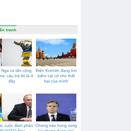
ến tranh
 Nga có tấn công
Điện Kremlin đang tìm
na: câu trả lời là ở
kiếm cái cớ cho thất
đây
bại của mình
ác cuộc đàm phán
Chừng nào họng súng
Mỹ-NATO-Nga
leo thang đang còn