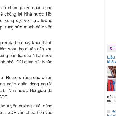
t số nhóm phiến quân cũng
rẽ chống lại Nhà nước Hồi
c xung đột với lực lượng
ập trung sức mạnh để chiến
gười đã bỏ chạy khỏi thành
Chí
ểm soát, họ di tản đến khu
súng bắn tỉa của Nhà nước
Liệu
ành phố, Đài quan sát Nhân
là ở
với Reuters rằng các chiến
ắng ngăn chặn dòng người
đã bị Nhà nước Hồi giáo đã
 SDF.
nếu c
sự th
các tuyến đường cuối cùng
Đi
ước, SDF vẫn chưa tiến vào
bại 