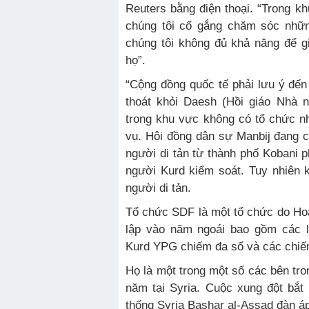
Reuters bằng điện thoại. “Trong kh
chúng tôi cố gắng chăm sóc nhữn
chúng tôi không đủ khả năng để 
họ”.
“Cộng đồng quốc tế phải lưu ý đế
thoát khỏi Daesh (Hồi giáo Nhà 
trong khu vực không có tổ chức n
vụ. Hội đồng dân sự Manbij đang 
người di tản từ thành phố Kobani p
người Kurd kiểm soát. Tuy nhiên 
người di tản.
Tổ chức SDF là một tổ chức do Ho
lập vào năm ngoái bao gồm các 
Kurd YPG chiếm đa số và các chiế
Họ là một trong một số các bên tro
năm tại Syria. Cuộc xung đột bắt
thống Syria Bashar al-Assad đàn áp