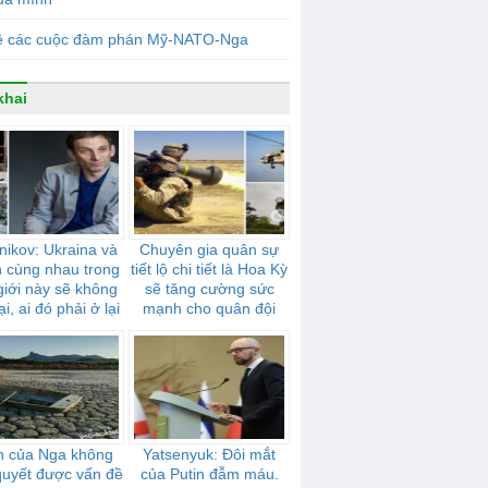
ề các cuộc đàm phán Mỹ-NATO-Nga
khai
nikov: Ukraina và
Chuyên gia quân sự
n cùng nhau trong
tiết lộ chi tiết là Hoa Kỳ
giới này sẽ không
sẽ tăng cường sức
ại, ai đó phải ở lại
mạnh cho quân đội
một mình
Ukraina bằng các tên
lửa “Stingers”,
“Javelins” và trực
thăng Mi-17
n của Nga không
Yatsenyuk: Đôi mắt
 quyết được vấn đề
của Putin đẫm máu.