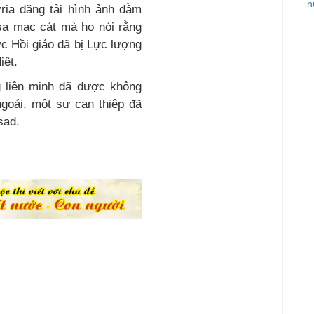
n
ria đăng tải hình ảnh đẫm
sa mạc cát mà họ nói rằng
c Hồi giáo đã bị Lực lượng
iệt.
g liên minh đã được không
goái, một sự can thiệp đã
sad.