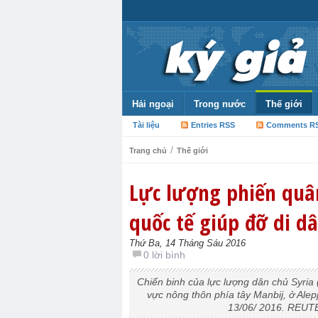
Hải ngoại
Trong nước
Thế giới
Tài liệu
Entries RSS
Comments R
/
Trang chủ
Thế giới
Lực lượng phiến quâ
quốc tế giúp đỡ di d
Thứ Ba, 14 Tháng Sáu 2016
0 lời bình
Chiến binh của lực lượng dân chủ Syria
vực nông thôn phía tây Manbij, ở Ale
13/06/ 2016. REUTE