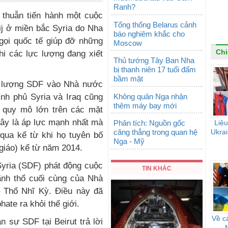
Ranh?
 thuẫn tiến hành một cuộc
Tổng thống Belarus cảnh
ij ở miền bắc Syria do Nha
báo nghiêm khắc cho
gọi quốc tế giúp đỡ những
Moscow
Chi
hi các lực lượng đang xiết
Thủ tướng Tây Ban Nha
bị thanh niên 17 tuổi đấm
bầm mặt
c lượng SDF vào Nhà nước
Không quân Nga nhận
ính phủ Syria và Iraq cũng
thêm máy bay mới
g quy mô lớn trên các mặt
Đây là áp lực mạnh nhất mà
Phân tích: Nguồn gốc
Liệu
căng thẳng trong quan hệ
Ukrai
 qua kể từ khi họ tuyên bố
Nga - Mỹ
giáo) kể từ năm 2014.
Syria (SDF) phát động cuộc
TIN KHÁC
ãnh thổ cuối cùng của Nhà
– Thổ Nhĩ Kỳ. Điều này đã
hate ra khỏi thế giới.
Về c
 sự SDF tại Beirut trả lời