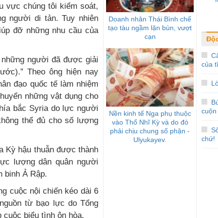
u vực chúng tôi kiểm soát,
g người di tản. Tuy nhiên
Doanh nhân Thái Bình chế
tạo tàu ngầm lặn bùn, vượt
giúp đỡ những nhu cầu của
cạn
Độc
Câ
n những người đã được giải
của t
nước).” Theo ông hiện nay
hân đạo quốc tế làm nhiệm
Lờ
chuyển những vật dụng cho
Bú
hía bắc Syria do lực người
cuộn
Nền kinh tế Nga phụ thuộc
không thể đủ cho số lượng
vào Thổ Nhĩ Kỳ và do đó
Số
phải chịu chung số phận -
chứ!
Ulyukayev.
a Kỳ hậu thuẫn được thành
lực lượng dân quân người
n binh Ả Rập.
ng cuộc nội chiến kéo dài 6
 nguồn từ bạo lực do Tổng
 cuộc biểu tình ôn hòa.