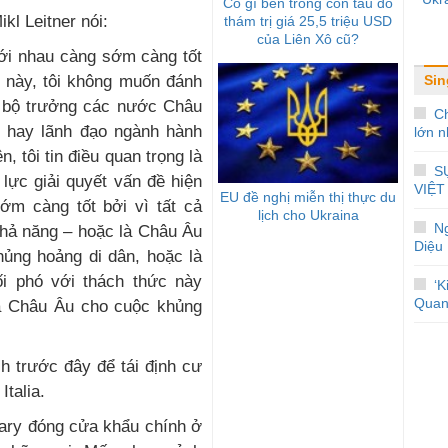
Có gì bên trong con tàu do
kl Leitner nói:
thám trị giá 25,5 triệu USD
của Liên Xô cũ?
với nhau càng sớm càng tốt
Sin
m này, tôi không muốn đánh
n bộ trưởng các nước Châu
Ch
ủ hay lãnh đạo ngành hành
lớn n
, tôi tin điều quan trọng là
S
lực giải quyết vấn đề hiện
VIỆT
EU đề nghị miễn thị thực du
sớm càng tốt bởi vì tất cả
lịch cho Ukraina
N
 khả năng – hoặc là Châu Âu
Diệu
hủng hoảng di dân, hoặc là
i phó với thách thức này
‘K
Quan
a Châu Âu cho cuộc khủng
h trước đây để tái định cư
Italia.
gary đóng cửa khẩu chính ở