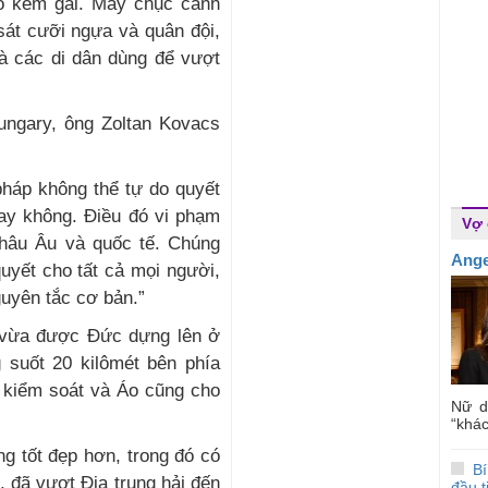
ào kẽm gai. Mấy chục cảnh
sát cưỡi ngựa và quân đội,
à các di dân dùng để vượt
ungary, ông Zoltan Kovacs
pháp không thể tự do quyết
hay không. Điều đó vi phạm
Vợ
hâu Âu và quốc tế. Chúng
Ange
quyết cho tất cả mọi người,
uyên tắc cơ bản.”
t vừa được Đức dựng lên ở
g suốt 20 kilômét bên phía
t kiểm soát và Áo cũng cho
Nữ d
“khác
g tốt đẹp hơn, trong đó có
Bí
, đã vượt Ðịa trung hải đến
đầu t