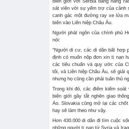
biên giới với Serbia bằng hàng r
sát viên với sự yểm trợ của cảnh 
canh gác một đường ray xe lửa m
biên vào Liên hiệp Châu Âu.
Người phát ngôn của chính phủ H
nói:
“Người di cư, các di dân bất hợp 
định có muốn nộp đơn xin tị nạn 
các tiêu chuẩn và quy ước của C
tôi, và Liên hiệp Châu Âu, sẽ giải 
nhưng họ cũng cần phải tuân thủ ng
Trong khi đó, các điểm kiểm soá
biên giới gây tắt nghẽn giao thôn
Áo. Slovakia cũng mở lại các chố
hay sẽ làm theo như vậy.
Hơn 430.000 di dân đi tìm cuộc sốn
những người tị nạn từ Syria và Iraq