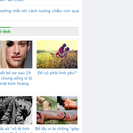
hướng mắt với cách nuông chiều con quá
i tính
ết bỏ vợ sau 19
Đó có phải tình yêu?
chung sống vì lộ
 mật kinh hoàng
t và “nô lệ tình
Bế tắc vì bị chồng “giày