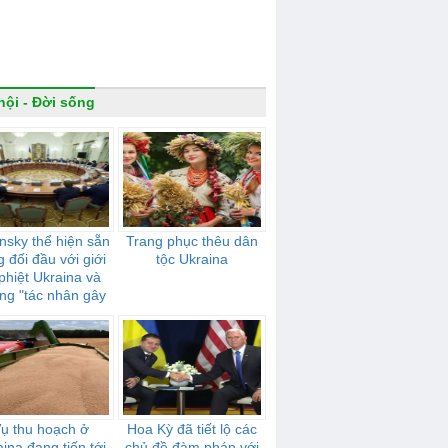
hội - Đời sống
nsky thể hiện sẵn
Trang phục thêu dân
 đối đầu với giới
tộc Ukraina
 phiệt Ukraina và
ng "tác nhân gây
 hưởng" của Nga
ụ thu hoạch ở
Hoa Kỳ đã tiết lộ các
ina đang tiến tới
chủ đề đàm phán với