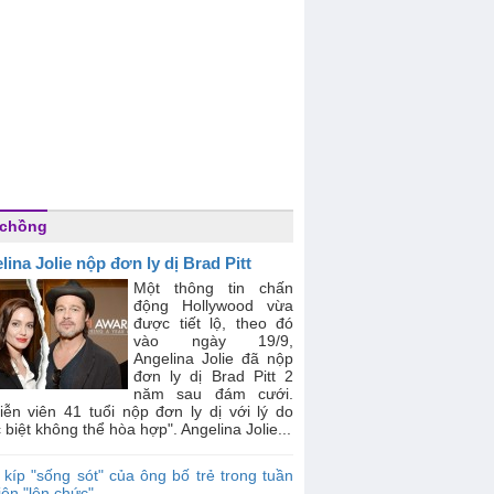
 chồng
lina Jolie nộp đơn ly dị Brad Pitt
Một thông tin chấn
động Hollywood vừa
được tiết lộ, theo đó
vào ngày 19/9,
Angelina Jolie đã nộp
đơn ly dị Brad Pitt 2
năm sau đám cưới.
iễn viên 41 tuổi nộp đơn ly dị với lý do
 biệt không thể hòa hợp". Angelina Jolie...
 kíp "sống sót" của ông bố trẻ trong tuần
iên "lên chức"