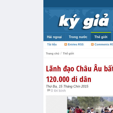
Hải ngoại
Trong nước
Thế giới
Tài liệu
Entries RSS
Comments R
/
Trang chủ
Thế giới
Lãnh đạo Châu Âu bất
120.000 di dân
Thứ Ba, 15 Tháng Chín 2015
0 lời bình