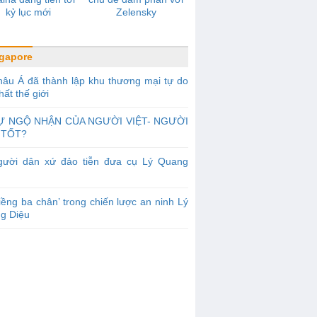
kỷ lục mới
Zelensky
gapore
âu Á đã thành lập khu thương mại tự do
hất thế giới
Ự NGỘ NHẬN CỦA NGƯỜI VIỆT- NGƯỜI
 TỐT?
gười dân xứ đảo tiễn đưa cụ Lý Quang
iềng ba chân’ trong chiến lược an ninh Lý
g Diệu