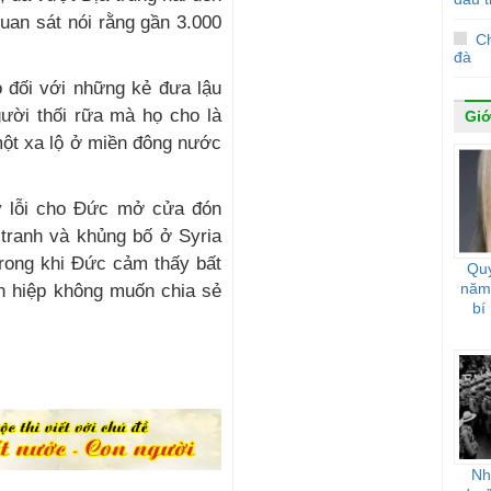
uan sát nói rằng gần 3.000
C
đà
o đối với những kẻ đưa lậu
ười thối rữa mà họ cho là
Giớ
một xa lộ ở miền đông nước
y lỗi cho Đức mở cửa đón
 tranh và khủng bố ở Syria
rong khi Đức cảm thấy bất
Quy
năm 
ên hiệp không muốn chia sẻ
bí
Nhậ