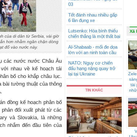
03
Tết đánh nhau nhiều gấp
6 lần đụng xe
Lutsenko: Hòa bình thiếu
Xã 
chiến thắng là một thất bại
 của di dân từ Serbia, vài giờ
 rắn hơn nhằm ngăn chặn dòng
Al-Shabaab - mối đe dọa
 ạt đổ vào nước này.
lớn với an ninh toàn cầu
 vụ các nước nước Châu Âu
NATO: Nguy cơ chiến
đấu hạng nặng quay trở
với nhau về kế hoạch tái
lại tại Ukraine
Zele
phân bổ cho khắp châu lục.
sàng
ua bài tường thuật của thông
tài
nhữ
TIN KHÁC
.
ảnh
 tán đồng kế hoạch phân bổ
n phản đối xuất phát từ các
ry và Slovakia, là những
ích nhắm đến đầu tiên của
V
Ukra