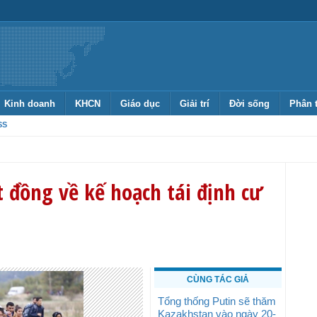
Kinh doanh
KHCN
Giáo dục
Giải trí
Đời sống
Phân 
SS
 đồng về kế hoạch tái định cư
CÙNG TÁC GIẢ
Tổng thống Putin sẽ thăm
Kazakhstan vào ngày 20-