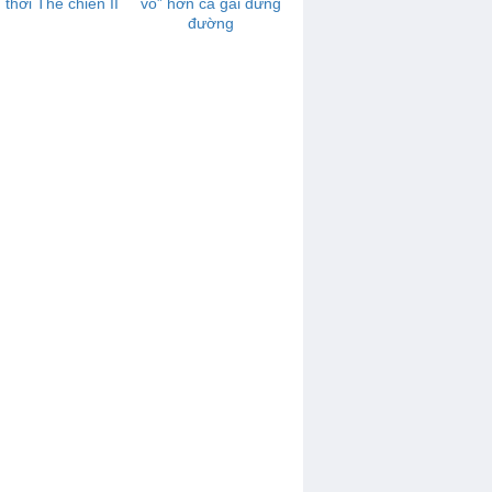
 thời Thế chiến II
vò” hơn cả gái đứng
đường