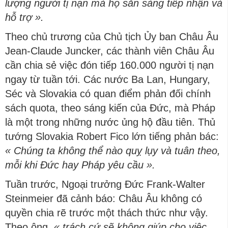
lượng người tị nạn mà họ sẵn sàng tiếp nhận và
hỗ trợ ».
Theo chủ trương của Chủ tịch Ủy ban Châu Âu
Jean-Claude Juncker, các thành viên Châu Âu
cần chia sẻ việc đón tiếp 160.000 người tị nạn
ngay từ tuần tới. Các nước Ba Lan, Hungary,
Séc và Slovakia có quan điểm phản đối chính
sách quota, theo sáng kiến của Đức, mà Pháp
là một trong những nước ủng hộ đầu tiên. Thủ
tướng Slovakia Robert Fico lớn tiếng phản bác:
« Chúng ta không thể nào quỵ lụy và tuân theo,
mỗi khi Đức hay Pháp yêu cầu ».
Tuần trước, Ngoại trưởng Đức Frank-Walter
Steinmeier đã cảnh báo: Châu Âu không có
quyền chia rẽ trước một thách thức như vậy.
Theo ông,
« trách cứ sẽ không giúp cho việc