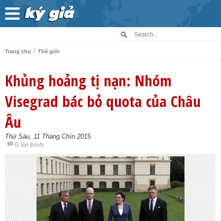
/
Trang chủ
Thế giới
Khủng hoảng tị nạn: Nhóm
Visegrad bác bỏ quota của Châu
Âu
Thứ Sáu, 11 Tháng Chín 2015
0 lời bình