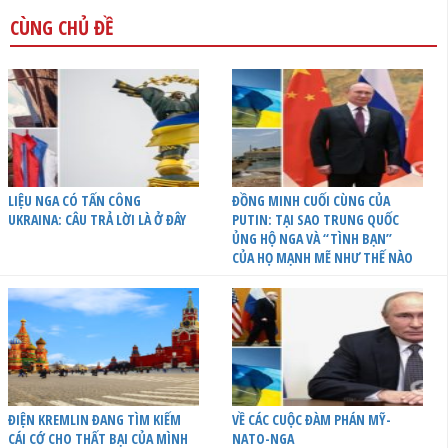
CÙNG CHỦ ĐỀ
LIỆU NGA CÓ TẤN CÔNG
ĐỒNG MINH CUỐI CÙNG CỦA
UKRAINA: CÂU TRẢ LỜI LÀ Ở ĐÂY
PUTIN: TẠI SAO TRUNG QUỐC
ỦNG HỘ NGA VÀ “TÌNH BẠN”
CỦA HỌ MẠNH MẼ NHƯ THẾ NÀO
ĐIỆN KREMLIN ĐANG TÌM KIẾM
VỀ CÁC CUỘC ĐÀM PHÁN MỸ-
CÁI CỚ CHO THẤT BẠI CỦA MÌNH
NATO-NGA