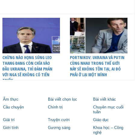
CHỪNG NÀO HỌNG SÚNG LEO
PORTNIKOV: UKRAINA VÀ PUTIN
THANG ĐANG CÒN CHĨA VÀO
CÙNG NHAU TRONG THẾ GIỚI
ĐẦU UKRAINA, THÌ ĐÀM PHÁN
NÀY SẼ KHÔNG TỒN TẠI, AI ĐÓ
VỚI NGA SẼ KHÔNG CÓ TIẾN
PHẢI Ở LẠI MỘT MÌNH
TRIỂN
Ẩm thực
Bài viết chọn lọc
Bài viết khác
Câu chuyện
Chính trị
Chuyên mục cuối
tuần
Giải trí
Truyện cười
Giáo dục
Giới tính
Gương sáng
Khoa học – Công
nghệ