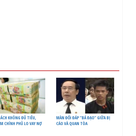
ÁCH KHÔNG ĐỦ TIÊU,
MÀN ĐỐI ĐÁP “BÁ ĐẠO” GIỮA BỊ
M CHÍNH PHỦ LO VAY NỢ
CÁO VÀ QUAN TÒA