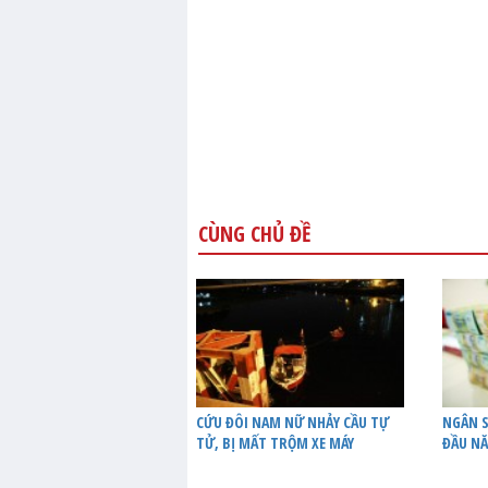
CÙNG CHỦ ĐỀ
CỨU ĐÔI NAM NỮ NHẢY CẦU TỰ
NGÂN S
TỬ, BỊ MẤT TRỘM XE MÁY
ĐẦU NĂ