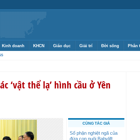
Kinh doanh
KHCN
Giáo dục
Giải trí
Đời sống
Phân 
SS
ác ‘vật thể lạ’ hình cầu ở Yên
CÙNG TÁC GIẢ
Số phận nghiệt ngã của
đứa con nuôi Babylift