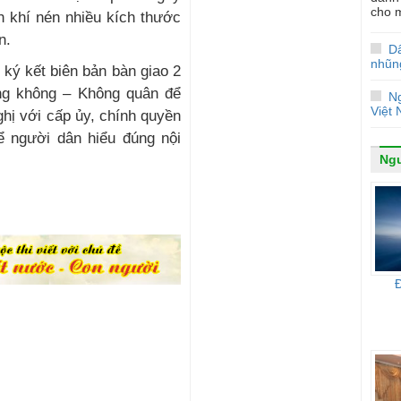
cho m
h khí nén nhiều kích thước
n.
D
nhũn
ký kết biên bản bàn giao 2
ng không – Không quân để
N
Việt
ghị với cấp ủy, chính quyền
ể người dân hiểu đúng nội
Ngư