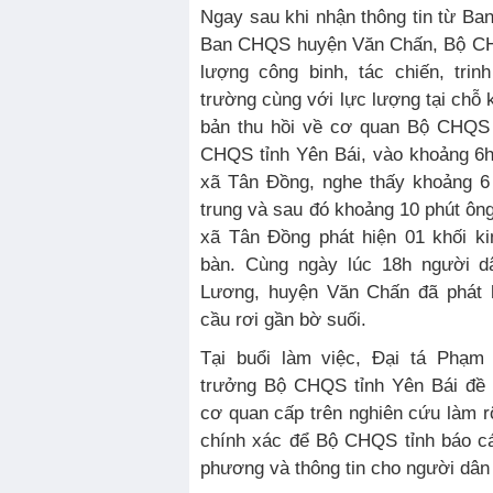
Ngay sau khi nhận thông tin từ B
Ban CHQS huyện Văn Chấn, Bộ CHQ
lượng công binh, tác chiến, trin
trường cùng với lực lượng tại chỗ k
bản thu hồi về cơ quan Bộ CHQS 
CHQS tỉnh Yên Bái, vào khoảng 6h
xã Tân Đồng, nghe thấy khoảng 6 
trung và sau đó khoảng 10 phút ôn
xã Tân Đồng phát hiện 01 khối kim
bàn. Cùng ngày lúc 18h người d
Lương, huyện Văn Chấn đã phát h
cầu rơi gần bờ suối.
Tại buổi làm việc, Đại tá Phạ
trưởng Bộ CHQS tỉnh Yên Bái đề 
cơ quan cấp trên nghiên cứu làm rõ
chính xác để Bộ CHQS tỉnh báo cá
phương và thông tin cho người dân 