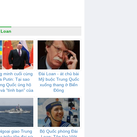
 Loan
g minh cuối cùng
Đài Loan - át chủ bài
a Putin: Tại sao
Mỹ buộc Trung Quốc
ung Quốc ủng hộ
xuống thang ở Biển
và "tình bạn" của
Đông
mạnh mẽ như thế
nào
Ngoại giao Trung
Bộ Quốc phòng Đài
 triệu tập đại sứ
Loan: Tên lửa Việt