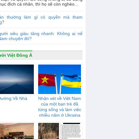
ục đích cá nhân, thì họ sẽ còn nghèo...
ân thường làm gì có quyền mà tham
g?
gười siêu giàu tăng nhanh: Không ai nể
 Nam chuyện đó?
ời Việt Đông Á
Đường Về Nhà
Nhận xét về Việt Nam
của một bạn trẻ đã
từng sống và làm việc
nhiều năm ở Ukraina