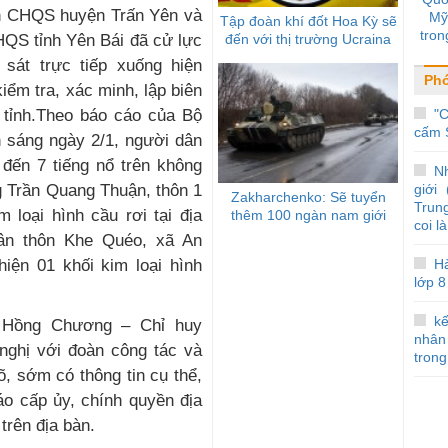
an CHQS huyện Trấn Yên và
Mỹ
Tập đoàn khí đốt Hoa Kỳ sẽ
tron
đến với thị trường Ucraina
S tỉnh Yên Bái đã cử lực
h sát trực tiếp xuống hiện
Phó
iểm tra, xác minh, lập biên
tỉnh.Theo báo cáo của Bộ
"C
cấm 
 sáng ngày 2/1, người dân
đến 7 tiếng nổ trên không
N
g Trần Quang Thuận, thôn 1
giới
Zakharchenko: Sẽ tuyển
Trun
 loại hình cầu rơi tại địa
thêm 100 ngàn nam giới
coi l
ân thôn Khe Quéo, xã An
iện 01 khối kim loại hình
Hà
lớp 8
kế
m Hồng Chương – Chỉ huy
nhân
nghị với đoàn công tác và
trong
, sớm có thông tin cụ thể,
o cấp ủy, chính quyền địa
trên địa bàn.