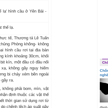
 thể lạ.
 thực tế, Thượng tá Lê Tuấn
chủng Phòng không- không
ại hình cầu rơi tại địa bàn
ờng kính khoảng 30cm, khối
bịt kín, một đầu có đầu nối
Ch
g xạ, không gây nguy hiểm
Chốn
ợng bị cháy xém bên ngoài
ngh
 gây ra.
ạ, không phải bom, mìn, vật
nhận định thuộc các vật thể
hết thời gian sử dụng rơi từ
 do chênh lệch áp suất gây
đánh