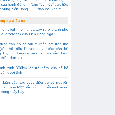
 sau hành động
Nam "uy hiếp" trực tiếp
g vùng biển Đông
đảo Ba Bình?!
ng sự điều tra
hernobưl" thứ hai đã xảy ra ở thành phố
Severodvinsk của Liên Bang Nga?
hững căn hộ bé xíu ở khắp nơi trên thế
 (căn hộ kiểu Khrushchov hoặc căn hộ
g Tự, Kim Liên cũ nếu đem so vẫn được
à thiên đường)
nh trình 300km 'ăn trái cấm' của cô bé
 và người tình
t luận của các cuộc điều tra về nguyên
 thảm họa A321 đều đồng nhất- một vụ nổ
 trong máy bay