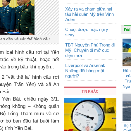
Xảy ra va chạm giữa hai
tàu hải quân Mỹ trên Vịnh
Aden
Chuột được mặc nội y
Đài
sexy
ban đầu về vật thể hình cầu.
TBT Nguyễn Phú Trọng đi
Mỹ: Chuyến đi mở cục
m loại hình cầu rơi tại Yên
diện mới
trặc về kỹ thuật, hoặc hết
Liverpool và Arsenal:
 vào trong bầu khí quyển…
Những đội bóng một
Đồn
người?
củ
2 “vật thể lạ” hình cầu rơi
Tr
huyện Trấn Yên) và xã An
Nga 
 Bái.
họ 
TIN KHÁC
 Yên Bái, chiều ngày 3/1,
hòng không – Không quân
 Bộ Tổng Tham mưu và cơ
ơ bộ ban đầu tại buổi làm
Bộ 
) tỉnh Yên Bái.
Quốc