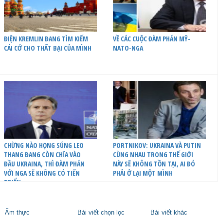
ĐIỆN KREMLIN ĐANG TÌM KIẾM
VỀ CÁC CUỘC ĐÀM PHÁN MỸ-
CÁI CỚ CHO THẤT BẠI CỦA MÌNH
NATO-NGA
CHỪNG NÀO HỌNG SÚNG LEO
PORTNIKOV: UKRAINA VÀ PUTIN
THANG ĐANG CÒN CHĨA VÀO
CÙNG NHAU TRONG THẾ GIỚI
ĐẦU UKRAINA, THÌ ĐÀM PHÁN
NÀY SẼ KHÔNG TỒN TẠI, AI ĐÓ
VỚI NGA SẼ KHÔNG CÓ TIẾN
PHẢI Ở LẠI MỘT MÌNH
TRIỂN
Ẩm thực
Bài viết chọn lọc
Bài viết khác