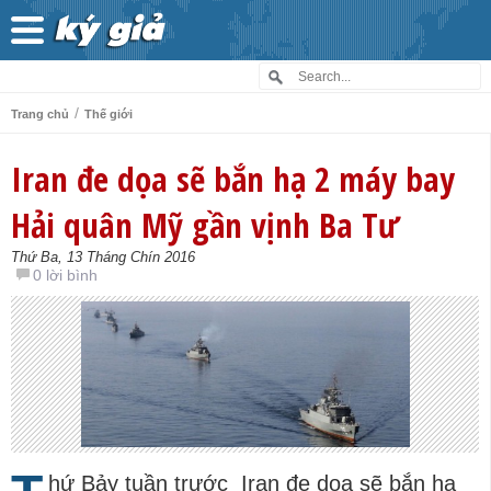
/
Trang chủ
Thế giới
Iran đe dọa sẽ bắn hạ 2 máy bay
Hải quân Mỹ gần vịnh Ba Tư
Thứ Ba, 13 Tháng Chín 2016
0 lời bình
hứ Bảy tuần trước Iran đe dọa sẽ bắn hạ