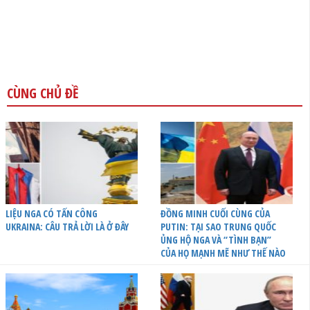
CÙNG CHỦ ĐỀ
LIỆU NGA CÓ TẤN CÔNG
ĐỒNG MINH CUỐI CÙNG CỦA
UKRAINA: CÂU TRẢ LỜI LÀ Ở ĐÂY
PUTIN: TẠI SAO TRUNG QUỐC
ỦNG HỘ NGA VÀ “TÌNH BẠN”
CỦA HỌ MẠNH MẼ NHƯ THẾ NÀO