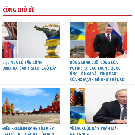
CÙNG CHỦ ĐỀ
LIỆU NGA CÓ TẤN CÔNG
ĐỒNG MINH CUỐI CÙNG CỦA
UKRAINA: CÂU TRẢ LỜI LÀ Ở ĐÂY
PUTIN: TẠI SAO TRUNG QUỐC
ỦNG HỘ NGA VÀ “TÌNH BẠN”
CỦA HỌ MẠNH MẼ NHƯ THẾ NÀO
ĐIỆN KREMLIN ĐANG TÌM KIẾM
VỀ CÁC CUỘC ĐÀM PHÁN MỸ-
CÁI CỚ CHO THẤT BẠI CỦA MÌNH
NATO-NGA