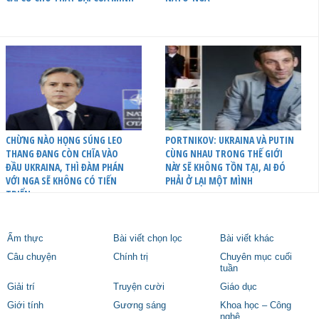
CHỪNG NÀO HỌNG SÚNG LEO
PORTNIKOV: UKRAINA VÀ PUTIN
THANG ĐANG CÒN CHĨA VÀO
CÙNG NHAU TRONG THẾ GIỚI
ĐẦU UKRAINA, THÌ ĐÀM PHÁN
NÀY SẼ KHÔNG TỒN TẠI, AI ĐÓ
VỚI NGA SẼ KHÔNG CÓ TIẾN
PHẢI Ở LẠI MỘT MÌNH
TRIỂN
Ẩm thực
Bài viết chọn lọc
Bài viết khác
Câu chuyện
Chính trị
Chuyên mục cuối
tuần
Giải trí
Truyện cười
Giáo dục
Giới tính
Gương sáng
Khoa học – Công
nghệ