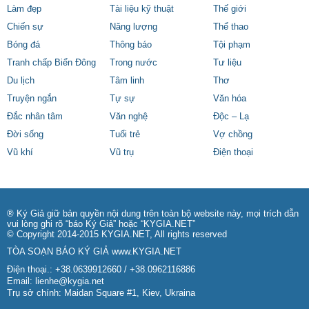
Làm đẹp
Tài liệu kỹ thuật
Thế giới
Chiến sự
Năng lượng
Thể thao
Bóng đá
Thông báo
Tội phạm
Tranh chấp Biển Đông
Trong nước
Tư liệu
Du lịch
Tâm linh
Thơ
Truyện ngắn
Tự sự
Văn hóa
Đắc nhân tâm
Văn nghệ
Độc – Lạ
Đời sống
Tuổi trẻ
Vợ chồng
Vũ khí
Vũ trụ
Điện thoại
® Ký Giả giữ bản quyền nội dung trên toàn bộ website này, mọi trích dẫn
vui lòng ghi rõ “báo Ký Giả” hoặc “KYGIA.NET”
© Copyright 2014-2015 KYGIA.NET, All rights reserved
TÒA SOẠN BÁO KÝ GIẢ
www.KYGIA.NET
Điện thoại.: +38.0639912660 / +38.0962116886
Email:
lienhe@kygia.net
Trụ sở chính: Maidan Square #1, Kiev, Ukraina