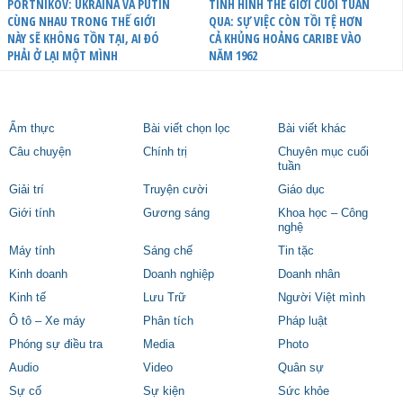
PORTNIKOV: UKRAINA VÀ PUTIN
TÌNH HÌNH THẾ GIỚI CUỐI TUẦN
CÙNG NHAU TRONG THẾ GIỚI
QUA: SỰ VIỆC CÒN TỒI TỆ HƠN
NÀY SẼ KHÔNG TỒN TẠI, AI ĐÓ
CẢ KHỦNG HOẢNG CARIBE VÀO
PHẢI Ở LẠI MỘT MÌNH
NĂM 1962
Ẩm thực
Bài viết chọn lọc
Bài viết khác
Câu chuyện
Chính trị
Chuyên mục cuối
tuần
Giải trí
Truyện cười
Giáo dục
Giới tính
Gương sáng
Khoa học – Công
nghệ
Máy tính
Sáng chế
Tin tặc
Kinh doanh
Doanh nghiệp
Doanh nhân
Kinh tế
Lưu Trữ
Người Việt mình
Ô tô – Xe máy
Phân tích
Pháp luật
Phóng sự điều tra
Media
Photo
Audio
Video
Quân sự
Sự cố
Sự kiện
Sức khỏe