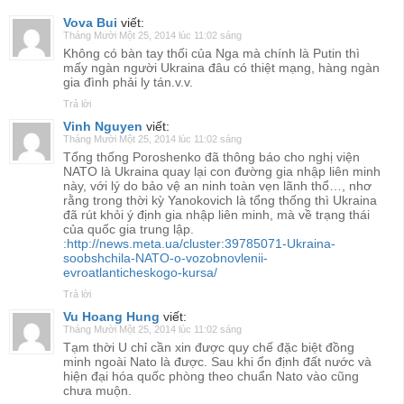
Vova Bui
viết:
Tháng Mười Một 25, 2014 lúc 11:02 sáng
Không có bàn tay thối của Nga mà chính là Putin thì
mấy ngàn người Ukraina đâu có thiệt mạng, hàng ngàn
gia đình phải ly tán.v.v.
Trả lời
Vinh Nguyen
viết:
Tháng Mười Một 25, 2014 lúc 11:02 sáng
Tổng thống Poroshenko đã thông báo cho nghị viện
NATO là Ukraina quay lại con đường gia nhập liên minh
này, với lý do bảo vệ an ninh toàn vẹn lãnh thổ…, nhơ
rằng trong thời kỳ Yanokovich là tổng thống thì Ukraina
đã rút khỏi ý định gia nhập liên minh, mà về trạng thái
của quốc gia trung lập.
:
http://news.meta.ua/cluster:39785071-Ukraina-
soobshchila-NATO-o-vozobnovlenii-
evroatlanticheskogo-kursa/
Trả lời
Vu Hoang Hung
viết:
Tháng Mười Một 25, 2014 lúc 11:02 sáng
Tạm thời U chỉ cần xin được quy chế đặc biệt đồng
minh ngoài Nato là được. Sau khi ổn định đất nước và
hiện đại hóa quốc phòng theo chuẩn Nato vào cũng
chưa muộn.