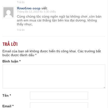
Trả lời
Ялюблю ссср
viết:
Tháng Ba 13, 2015 lúc 5:30 chiều
Сùng chủng tộc cùng ngôn ngữ lại không chơi ,còn bán
anh em mua cái thằng tận bên kia đại dương, không
thấy nhục,
Trả lời
TRẢ LỜI
Email của bạn sẽ không được hiển thị công khai.
Các trường bắt
buộc được đánh dấu
*
Bình luận
*
Tên
*
Email
*