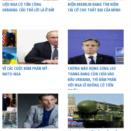
LIỆU NGA CÓ TẤN CÔNG
ĐIỆN KREMLIN ĐANG TÌM KIẾM
UKRAINA: CÂU TRẢ LỜI LÀ Ở ĐÂY
CÁI CỚ CHO THẤT BẠI CỦA MÌNH
VỀ CÁC CUỘC ĐÀM PHÁN MỸ-
CHỪNG NÀO HỌNG SÚNG LEO
NATO-NGA
THANG ĐANG CÒN CHĨA VÀO
ĐẦU UKRAINA, THÌ ĐÀM PHÁN
VỚI NGA SẼ KHÔNG CÓ TIẾN
TRIỂN