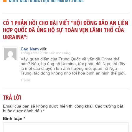
NƯỚC NGA TRONG CUỘC ĐỐI ĐẦU MỸ-TRUNG
CÓ 1 PHẢN HỒI CHO BÀI VIẾT “
HỘI ĐỒNG BẢO AN LIÊN
HỢP QUỐC ĐÃ ỦNG HỘ SỰ TOÀN VẸN LÃNH THỔ CỦA
UKRAINA
”:
Cao Nam
viết:
Tháng Tám 12, 2016 lúc 8:20 sáng
Vậy, quan điểm của Trung Quốc về vấn đề Crime thế
nào? Nếu, họ ủng hộ Ucraina, tức phản đối Nga, thì đây
là một câu chuyện lớn ảnh hưởng mối quan hệ Nga –
Trung, tác động không nhỏ tới hoà bình an ninh thế giới.
Trả lời
TRẢ LỜI
Email của bạn sẽ không được hiển thị công khai.
Các trường bắt
buộc được đánh dấu
*
Bình luận
*