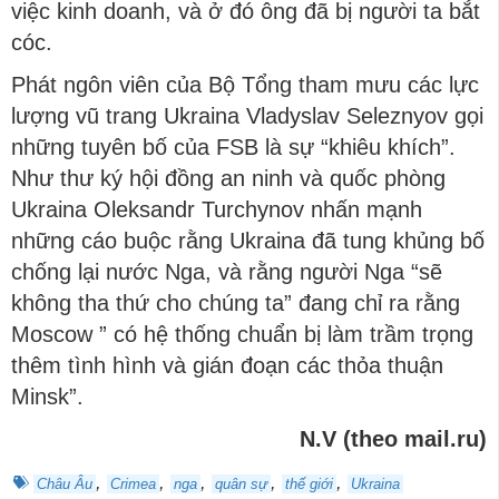
việc kinh doanh, và ở đó ông đã bị người ta bắt
cóc.
Phát ngôn viên của Bộ Tổng tham mưu các lực
lượng vũ trang Ukraina Vladyslav Seleznyov gọi
những tuyên bố của FSB là sự “khiêu khích”.
Như thư ký hội đồng an ninh và quốc phòng
Ukraina Oleksandr Turchynov nhấn mạnh
những cáo buộc rằng Ukraina đã tung khủng bố
chống lại nước Nga, và rằng người Nga “sẽ
không tha thứ cho chúng ta” đang chỉ ra rằng
Moscow ” có hệ thống chuẩn bị làm trầm trọng
thêm tình hình và gián đoạn các thỏa thuận
Minsk”.
N.V (theo mail.ru)
,
,
,
,
,
Châu Âu
Crimea
nga
quân sự
thế giới
Ukraina