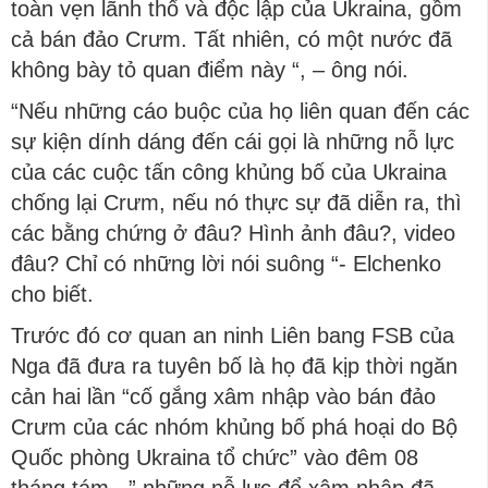
toàn vẹn lãnh thổ và độc lập của Ukraina, gồm
cả bán đảo Crưm. Tất nhiên, có một nước đã
không bày tỏ quan điểm này “, – ông nói.
“Nếu những cáo buộc của họ liên quan đến các
sự kiện dính dáng đến cái gọi là những nỗ lực
của các cuộc tấn công khủng bố của Ukraina
chống lại Crưm, nếu nó thực sự đã diễn ra, thì
các bằng chứng ở đâu? Hình ảnh đâu?, video
đâu? Chỉ có những lời nói suông “- Elchenko
cho biết.
Trước đó cơ quan an ninh Liên bang FSB của
Nga đã đưa ra tuyên bố là họ đã kịp thời ngăn
cản hai lần “cố gắng xâm nhập vào bán đảo
Crưm của các nhóm khủng bố phá hoại do Bộ
Quốc phòng Ukraina tổ chức” vào đêm 08
tháng tám. ” những nỗ lực để xâm nhập đã