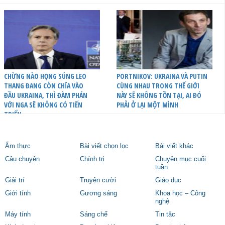
CHỪNG NÀO HỌNG SÚNG LEO
PORTNIKOV: UKRAINA VÀ PUTIN
THANG ĐANG CÒN CHĨA VÀO
CÙNG NHAU TRONG THẾ GIỚI
ĐẦU UKRAINA, THÌ ĐÀM PHÁN
NÀY SẼ KHÔNG TỒN TẠI, AI ĐÓ
VỚI NGA SẼ KHÔNG CÓ TIẾN
PHẢI Ở LẠI MỘT MÌNH
TRIỂN
Ẩm thực
Bài viết chọn lọc
Bài viết khác
Câu chuyện
Chính trị
Chuyên mục cuối
tuần
Giải trí
Truyện cười
Giáo dục
Giới tính
Gương sáng
Khoa học – Công
nghệ
Máy tính
Sáng chế
Tin tặc