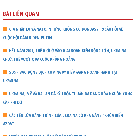
BÀI LIÊN QUAN
GIA NHẬP EU VÀ NATO, NHƯNG KHÔNG CÓ DONBASS - 9 CÂU HỎI VỀ
CUỘC HỘI ĐÀM BIDEN-PUTIN
HẾT NĂM 2021, THẾ GIỚI Ở VÀO GIAI ĐOẠN BIẾN ĐỘNG LỚN, UKRAINA
CHƯA THỂ VƯỢT QUA CUỘC KHỦNG HOẢNG.
SOS - BÁO ĐỘNG DỊCH CÚM NGUY HIỂM ĐANG HOÀNH HÀNH TẠI
UKRAINA
UKRAINA, MỸ VÀ BA LAN ĐÃ KÝ THỎA THUẬN ĐA DẠNG HÓA NGUỒN CUNG
CẤP KHÍ ĐỐT
CÁC TÊN LỬA HÀNH TRÌNH CỦA UKRAINA CÓ KHẢ NĂNG "KHÓA BIỂN
AZOV"