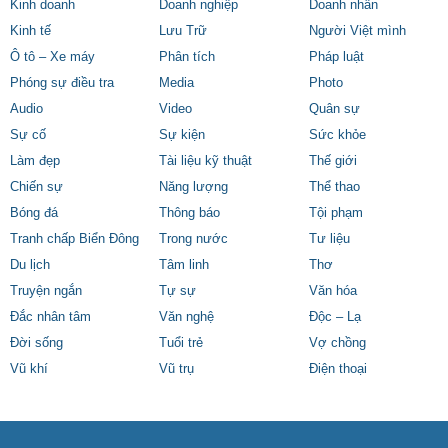
Kinh doanh
Doanh nghiệp
Doanh nhân
Kinh tế
Lưu Trữ
Người Việt mình
Ô tô – Xe máy
Phân tích
Pháp luật
Phóng sự điều tra
Media
Photo
Audio
Video
Quân sự
Sự cố
Sự kiện
Sức khỏe
Làm đẹp
Tài liệu kỹ thuật
Thế giới
Chiến sự
Năng lượng
Thể thao
Bóng đá
Thông báo
Tội phạm
Tranh chấp Biển Đông
Trong nước
Tư liệu
Du lịch
Tâm linh
Thơ
Truyện ngắn
Tự sự
Văn hóa
Đắc nhân tâm
Văn nghệ
Độc – Lạ
Đời sống
Tuổi trẻ
Vợ chồng
Vũ khí
Vũ trụ
Điện thoại