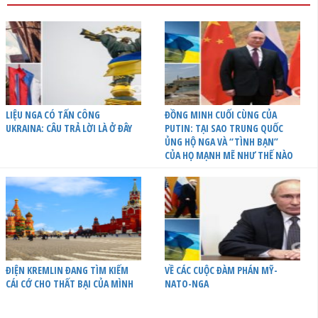
LIỆU NGA CÓ TẤN CÔNG
ĐỒNG MINH CUỐI CÙNG CỦA
UKRAINA: CÂU TRẢ LỜI LÀ Ở ĐÂY
PUTIN: TẠI SAO TRUNG QUỐC
ỦNG HỘ NGA VÀ “TÌNH BẠN”
CỦA HỌ MẠNH MẼ NHƯ THẾ NÀO
ĐIỆN KREMLIN ĐANG TÌM KIẾM
VỀ CÁC CUỘC ĐÀM PHÁN MỸ-
CÁI CỚ CHO THẤT BẠI CỦA MÌNH
NATO-NGA