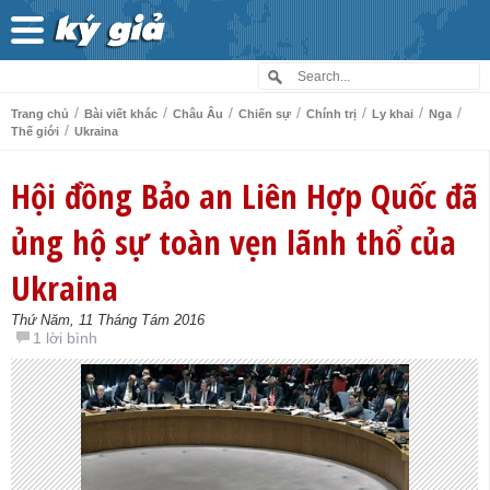
/
/
/
/
/
/
/
Trang chủ
Bài viết khác
Châu Âu
Chiến sự
Chính trị
Ly khai
Nga
/
Thế giới
Ukraina
Hội đồng Bảo an Liên Hợp Quốc đã
ủng hộ sự toàn vẹn lãnh thổ của
Ukraina
Thứ Năm, 11 Tháng Tám 2016
1 lời bình