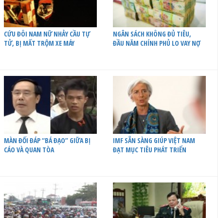
CỨU ĐÔI NAM NỮ NHẢY CẦU TỰ
NGÂN SÁCH KHÔNG ĐỦ TIÊU,
TỬ, BỊ MẤT TRỘM XE MÁY
ĐẦU NĂM CHÍNH PHỦ LO VAY NỢ
MÀN ĐỐI ĐÁP “BÁ ĐẠO” GIỮA BỊ
IMF SẴN SÀNG GIÚP VIỆT NAM
CÁO VÀ QUAN TÒA
ĐẠT MỤC TIÊU PHÁT TRIỂN