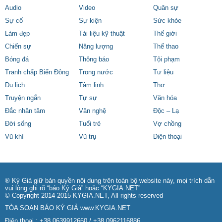
Audio
Video
Quân sự
Sự cố
Sự kiện
Sức khỏe
Làm đẹp
Tài liệu kỹ thuật
Thế giới
Chiến sự
Năng lượng
Thể thao
Bóng đá
Thông báo
Tội phạm
Tranh chấp Biển Đông
Trong nước
Tư liệu
Du lịch
Tâm linh
Thơ
Truyện ngắn
Tự sự
Văn hóa
Đắc nhân tâm
Văn nghệ
Độc – Lạ
Đời sống
Tuổi trẻ
Vợ chồng
Vũ khí
Vũ trụ
Điện thoại
® Ký Giả giữ bản quyền nội dung trên toàn bộ website này, mọi trích dẫn
vui lòng ghi rõ “báo Ký Giả” hoặc “KYGIA.NET”
© Copyright 2014-2015 KYGIA.NET, All rights reserved
TÒA SOẠN BÁO KÝ GIẢ
www.KYGIA.NET
Điện thoại.: +38.0639912660 / +38.0962116886