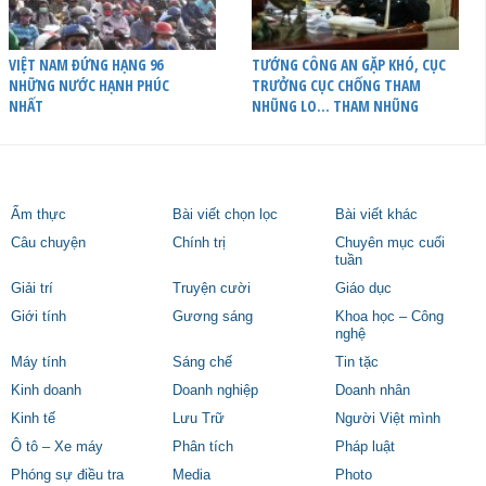
VIỆT NAM ĐỨNG HẠNG 96
TƯỚNG CÔNG AN GẶP KHÓ, CỤC
NHỮNG NƯỚC HẠNH PHÚC
TRƯỞNG CỤC CHỐNG THAM
NHẤT
NHŨNG LO… THAM NHŨNG
Ẩm thực
Bài viết chọn lọc
Bài viết khác
Câu chuyện
Chính trị
Chuyên mục cuối
tuần
Giải trí
Truyện cười
Giáo dục
Giới tính
Gương sáng
Khoa học – Công
nghệ
Máy tính
Sáng chế
Tin tặc
Kinh doanh
Doanh nghiệp
Doanh nhân
Kinh tế
Lưu Trữ
Người Việt mình
Ô tô – Xe máy
Phân tích
Pháp luật
Phóng sự điều tra
Media
Photo