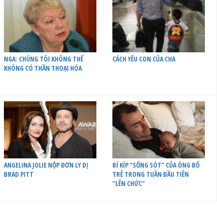
NGA: CHÚNG TÔI KHÔNG THỂ
CÁCH YÊU CON CỦA CHA
KHÔNG CÓ THẦN THOẠI HÓA
ANGELINA JOLIE NỘP ĐƠN LY DỊ
BÍ KÍP “SỐNG SÓT” CỦA ÔNG BỐ
BRAD PITT
TRẺ TRONG TUẦN ĐẦU TIÊN
“LÊN CHỨC”