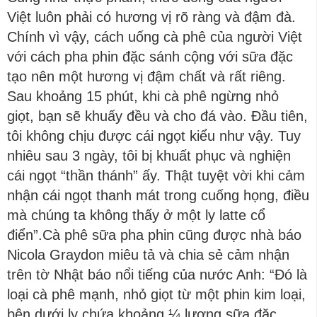
Việt luôn phải có hương vị rõ ràng và đậm đà.
Chính vì vậy, cách uống cà phê của người Việt
với cách pha phin đặc sánh cộng với sữa đặc
tạo nên một hương vị đậm chất và rất riêng.
Sau khoảng 15 phút, khi cà phê ngừng nhỏ
giọt, bạn sẽ khuấy đều và cho đá vào. Đầu tiên,
tôi không chịu được cái ngọt kiểu như vậy. Tuy
nhiêu sau 3 ngày, tôi bị khuất phục và nghiện
cái ngọt “thần thánh” ấy. Thật tuyệt vời khi cảm
nhận cái ngọt thanh mát trong cuống họng, điều
mà chúng ta không thấy ở một ly latte cổ
điển”.Cà phê sữa pha phin cũng được nhà báo
Nicola Graydon miêu tả và chia sẻ cảm nhận
trên tờ Nhật báo nổi tiếng của nước Anh: “Đó là
loại cà phê mạnh, nhỏ giọt từ một phin kim loại,
bên dưới ly chứa khoảng ¼ lượng sữa đặc.