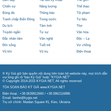
Làm đẹp
Tài liệu kỹ thuật
Thế giới
Chiến sự
Năng lượng
Thể thao
Bóng đá
Thông báo
Tội phạm
Tranh chấp Biển Đông
Trong nước
Tư liệu
Du lịch
Tâm linh
Thơ
Truyện ngắn
Tự sự
Văn hóa
Đắc nhân tâm
Văn nghệ
Độc – Lạ
Đời sống
Tuổi trẻ
Vợ chồng
Vũ khí
Vũ trụ
Điện thoại
® Ký Giả giữ bản quyền nội dung trên toàn bộ website này, mọi trích dẫn
vui lòng ghi rõ “báo Ký Giả” hoặc “KYGIA.NET”
© Copyright 2014-2015 KYGIA.NET, All rights reserved
TÒA SOẠN BÁO KÝ GIẢ
www.KYGIA.NET
Điện thoại.: +38.0639912660 / +38.0962116886
Email:
lienhe@kygia.net
Trụ sở chính: Maidan Square #1, Kiev, Ukraina