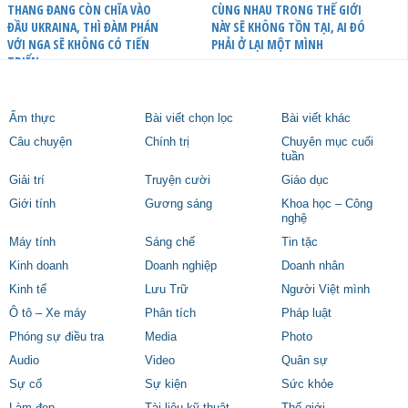
THANG ĐANG CÒN CHĨA VÀO
CÙNG NHAU TRONG THẾ GIỚI
ĐẦU UKRAINA, THÌ ĐÀM PHÁN
NÀY SẼ KHÔNG TỒN TẠI, AI ĐÓ
VỚI NGA SẼ KHÔNG CÓ TIẾN
PHẢI Ở LẠI MỘT MÌNH
TRIỂN
Ẩm thực
Bài viết chọn lọc
Bài viết khác
Câu chuyện
Chính trị
Chuyên mục cuối
tuần
Giải trí
Truyện cười
Giáo dục
Giới tính
Gương sáng
Khoa học – Công
nghệ
Máy tính
Sáng chế
Tin tặc
Kinh doanh
Doanh nghiệp
Doanh nhân
Kinh tế
Lưu Trữ
Người Việt mình
Ô tô – Xe máy
Phân tích
Pháp luật
Phóng sự điều tra
Media
Photo
Audio
Video
Quân sự
Sự cố
Sự kiện
Sức khỏe