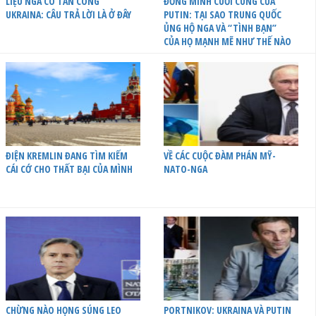
LIỆU NGA CÓ TẤN CÔNG
ĐỒNG MINH CUỐI CÙNG CỦA
UKRAINA: CÂU TRẢ LỜI LÀ Ở ĐÂY
PUTIN: TẠI SAO TRUNG QUỐC
ỦNG HỘ NGA VÀ “TÌNH BẠN”
CỦA HỌ MẠNH MẼ NHƯ THẾ NÀO
ĐIỆN KREMLIN ĐANG TÌM KIẾM
VỀ CÁC CUỘC ĐÀM PHÁN MỸ-
CÁI CỚ CHO THẤT BẠI CỦA MÌNH
NATO-NGA
CHỪNG NÀO HỌNG SÚNG LEO
PORTNIKOV: UKRAINA VÀ PUTIN