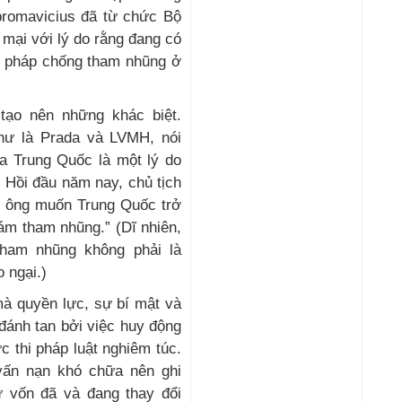
bromavicius đã từ chức Bộ
 mại với lý do rằng đang có
n pháp chống tham nhũng ở
tạo nên những khác biệt.
hư là Prada và LVMH, nói
ủa Trung Quốc là một lý do
 Hồi đầu năm nay, chủ tịch
g ông muốn Trung Quốc trở
ám tham nhũng.” (Dĩ nhiên,
ham nhũng không phải là
o ngại.)
à quyền lực, sự bí mật và
đánh tan bởi việc huy động
c thi pháp luật nghiêm túc.
vấn nạn khó chữa nên ghi
ự vốn đã và đang thay đổi