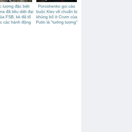
c lượng đặc biệt
Poroshenko gọi cáo
na đã tiêu diệt đại
buộc Kiev về chuẩn bị
của FSB, kẻ đã tổ
khủng bố ở Crưm của
c các hành động
Putin là "tưởng tượng"
ng bố ở Ukraina