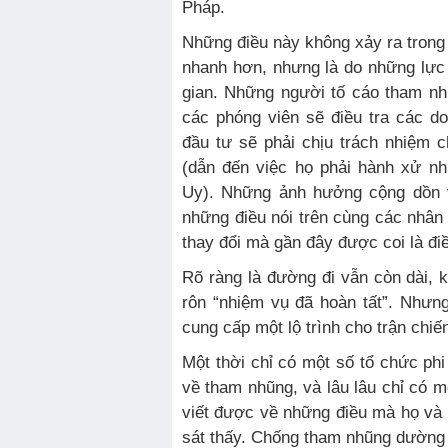
Pháp.
Những điều này không xảy ra trong
nhanh hơn, nhưng là do những lực 
gian. Những người tố cáo tham nh
các phóng viên sẽ điều tra các d
đầu tư sẽ phải chịu trách nhiệm 
(dẫn đến việc họ phải hành xử n
Uy). Những ảnh hưởng cộng dồn 
những điều nói trên cùng các nhâ
thay đổi mà gần đây được coi là đi
Rõ ràng là đường đi vẫn còn dài, k
rôn “nhiệm vụ đã hoàn tất”. Nhưng
cung cấp một lộ trình cho trận chi
Một thời chỉ có một số tổ chức phi 
về tham nhũng, và lâu lâu chỉ có 
viết được về những điều mà họ và
sát thấy. Chống tham nhũng dường n