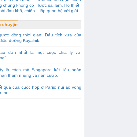
g chúng không có
lược sai lầm. Họ thiết
oài đau khổ, chiến
lập quan hệ với giới
tranh, nô dịch
tinh hoa cầm quyền
của Liên bang Nga. Do
u chuyện
vậy họ sẽ phải trả giá
bằng thất bại ở
gược dòng thời gian: Dấu tích xưa của
Karabakh
điều dưỡng Kuyalnik.
Đau đớn nhất là một cuộc chia ly với
na"
ây là cách mà Singapore kết liễu hoàn
 nạn tham nhũng và nạn cướp.
t quả của cuộc họp ở Paris: núi ảo vọng
a tan