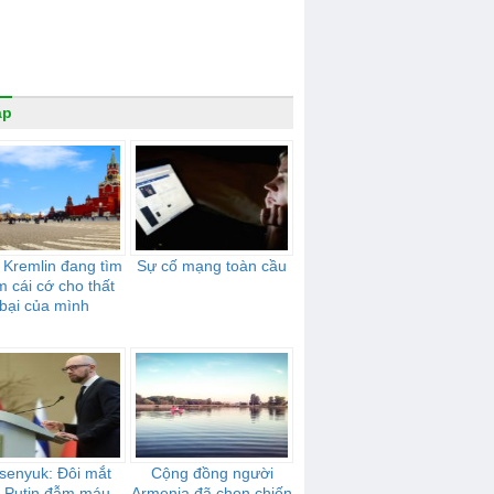
áp
 Kremlin đang tìm
Sự cố mạng toàn cầu
m cái cớ cho thất
bại của mình
senyuk: Đôi mắt
Cộng đồng người
 Putin đẫm máu.
Armenia đã chọn chiến