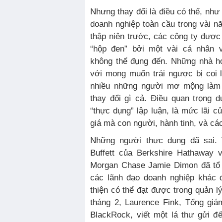
Nhưng thay đổi là điều có thể, như 
doanh nghiệp toàn cầu trong vài 
thập niên trước, các công ty đượ
“hộp đen” bởi một vài cá nhân 
không thể đụng đến. Những nhà h
với mong muốn trái ngược bị coi 
nhiều những người mơ mộng làm 
thay đổi gì cả. Điều quan trọng 
“thực dụng” lập luận, là mức lãi c
giá mà con người, hành tinh, và các
Những người thực dụng đã sai.
Buffett của Berkshire Hathaway
Morgan Chase Jamie Dimon đã tổ
các lãnh đạo doanh nghiệp khác 
thiện có thể đạt được trong quản l
tháng 2, Laurence Fink, Tổng gi
BlackRock, viết một lá thư gửi đ