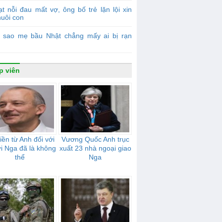
t nỗi đau mất vợ, ông bố trẻ lặn lội xin
nuôi con
ì sao mẹ bầu Nhật chẳng mấy ai bị rạn
p viên
tiền từ Anh đối với
Vương Quốc Anh trục
i Nga đã là không
xuất 23 nhà ngoại giao
thể
Nga