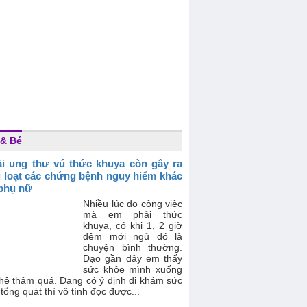
& Bé
i ung thư vú thức khuya còn gây ra
 loạt các chứng bệnh nguy hiểm khác
phụ nữ
Nhiều lúc do công việc
mà em phải thức
khuya, có khi 1, 2 giờ
đêm mới ngủ đó là
chuyện bình thường.
Dạo gần đây em thấy
sức khỏe mình xuống
thê thảm quá. Đang có ý định đi khám sức
tổng quát thì vô tình đọc được...