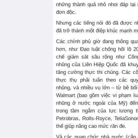
những thành quả nhỏ nhoi đáp lại
đơn độc.
Nhưng các tiếng nói đó đã được n
đã trở thành một điệp khúc mạnh m
Các chính phủ giờ đang thông qu
hơn, như Đạo luật chống hối lộ 
chế giám sát sâu rộng như Cô
nhũng của Liên Hiệp Quốc đã khuy
tăng cường thực thi chúng. Các cô
thực thụ phải tuân theo các qu
nhũng, và nhiều vụ lớn – từ bê b
Walmart (bao gồm việc vi phạm lu
nhũng ở nước ngoài của Mỹ) đến
trong tầm ngắm của lực lượng th
Petrobras, Rolls-Royce, TeliaSono
thể giúp nâng cao mức răn đe.
Và các quan chức nhà nước (cấp c