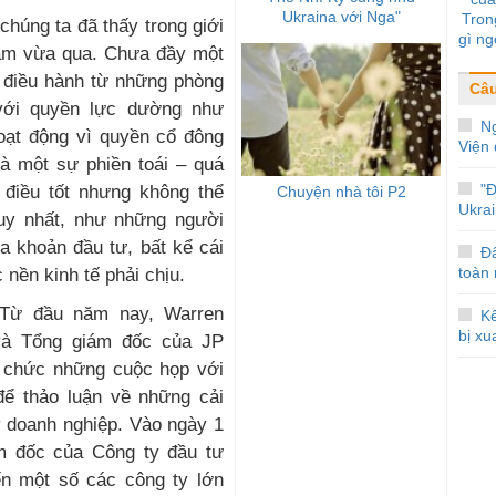
Ukraina với Nga"
Tron
chúng ta đã thấy trong giới
gì ng
năm vừa qua. Chưa đầy một
c điều hành từ những phòng
Câ
với quyền lực dường như
N
oạt động vì quyền cổ đông
Viện 
là một sự phiền toái – quá
"
điều tốt nhưng không thể
Chuyện nhà tôi P2
Ukrai
duy nhất, như những người
ủa khoản đầu tư, bất kể cái
Đ
toàn
 nền kinh tế phải chịu.
 Từ đầu năm nay, Warren
Kế
bị xu
 và Tổng giám đốc của JP
 chức những cuộc họp với
để thảo luận về những cải
ý doanh nghiệp. Vào ngày 1
ám đốc của Công ty đầu tư
ến một số các công ty lớn