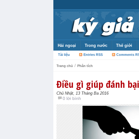
Hải ngoại
Trong nước
Thế giới
Tài liệu
Entries RSS
Comments R
/
Trang chủ
Phân tích
Điều gì giúp đánh b
Chủ Nhật, 13 Tháng Ba 2016
0 lời bình