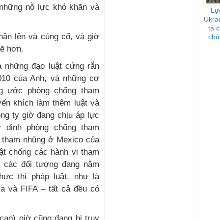
 những nỗ lực khó khăn và
Lự
Ukrai
tá 
hân lên và củng cố, và giờ
chứ
khủ
ẽ hơn.
a những đạo luật cứng rắn
2010 của Anh, và những cơ
ng ước phòng chống tham
ến khích làm thêm luật và
ng ty giờ đang chịu áp lực
y định phòng chống tham
ối tham nhũng ở Mexico của
ật chống các hành vi tham
 các đối tượng đang nằm
ực thi pháp luật, như là
ra và FIFA – tất cả đều có
ao) giờ cũng đang bị truy