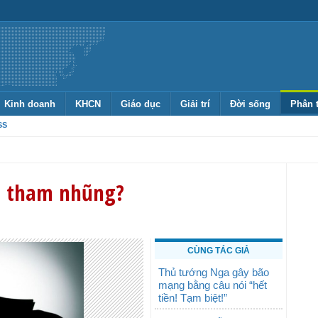
Kinh doanh
KHCN
Giáo dục
Giải trí
Đời sống
Phân 
SS
ại tham nhũng?
CÙNG TÁC GIẢ
Thủ tướng Nga gây bão
mạng bằng câu nói “hết
tiền! Tạm biệt!”