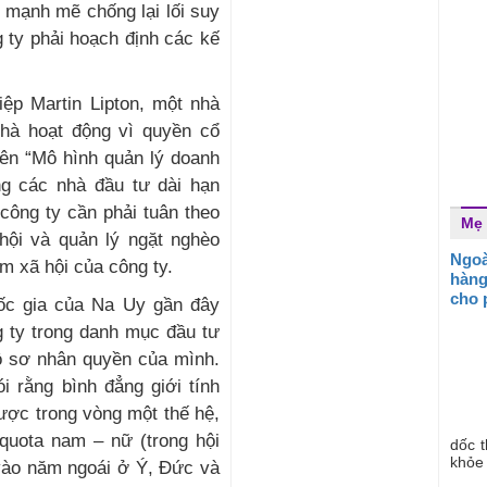
o mạnh mẽ chống lại lối suy
 ty phải hoạch định các kế
ệp Martin Lipton, một nhà
nhà hoạt động vì quyền cổ
tên “Mô hình quản lý doanh
ng các nhà đầu tư dài hạn
 công ty cần phải tuân theo
Mẹ 
hội và quản lý ngặt nghèo
Ngoà
m xã hội của công ty.
hàng
cho 
ốc gia của Na Uy gần đây
g ty trong danh mục đầu tư
hồ sơ nhân quyền của mình.
i rằng bình đẳng giới tính
được trong vòng một thế hệ,
 quota nam – nữ (trong hội
dốc 
khỏe 
vào năm ngoái ở Ý, Đức và