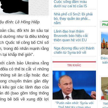
Cuộc sống đẫm máu
dưới sự cai trị của IS
Nhà phố cổ 5m2: Đi phải
bò, thay quần áo phải...
iệu đính: Lê Hồng Hiệp
nằm
Ph
àn cầu, đôi khi ăn sâu tại
Lãnh đạo Iran thăm
Brussels báo hiệu cải
nó dường như là điều không
thiện quan hệ với EU
ạch Quốc tế công bố Chỉ số
Nga đương đầu với thánh
, trong đó nhấn mạnh rằng
chiến từ Syria trở về
 tại khắp thế giới”.
Điện
kiế
mới cảnh báo Ukraina rằng
TIN KHÁC
ỉ đôla có thể bị cắt vì những
 nhũng sẽ ăn cắp hoặc đục
trong chuyến thăm gần đây
ã kêu gọi các lãnh đạo của
n đó (bao gồm tổng thống
ững bê bối về xung đột lợi
"Putin nên nhớ: Syria với
Yat
Thổ Nhĩ Kỳ cũng như
của