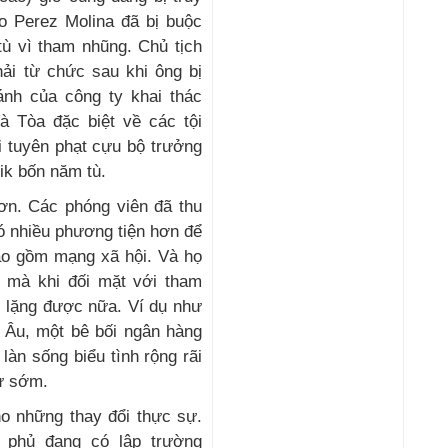
o Perez Molina đã bị buộc
tù vì tham nhũng. Chủ tịch
hải từ chức sau khi ông bị
ánh của công ty khai thác
 Tòa đặc biệt về các tội
 tuyên phạt cựu bộ trưởng
ik bốn năm tù.
hơn. Các phóng viên đã thu
ó nhiều phương tiện hơn để
ao gồm mạng xã hội. Và họ
 mà khi đối mặt với tham
m lặng được nữa. Ví dụ như
 Âu, một bê bối ngân hàng
làn sống biểu tình rộng rãi
ử sớm.
ho những thay đổi thực sự.
 phủ đang có lập trường