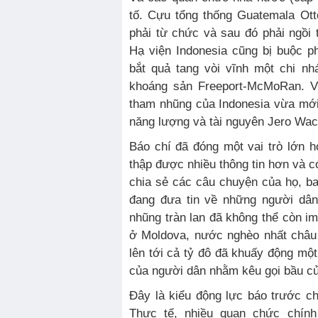
tố. Cựu tổng thống Guatemala Ott
phải từ chức và sau đó phải ngồi 
Hạ viện Indonesia cũng bị buộc p
bắt quả tang vòi vĩnh một chi nh
khoáng sản Freeport-McMoRan. Và
tham nhũng của Indonesia vừa mới
năng lượng và tài nguyên Jero Wac
Báo chí đã đóng một vai trò lớn 
thập được nhiều thông tin hơn và c
chia sẻ các câu chuyện của họ, b
đang đưa tin về những người dân
nhũng tràn lan đã không thể còn i
ở Moldova, nước nghèo nhất châu
lên tới cả tỷ đô đã khuấy động một 
của người dân nhằm kêu gọi bầu c
Đây là kiểu động lực báo trước c
Thực tế, nhiều quan chức chính