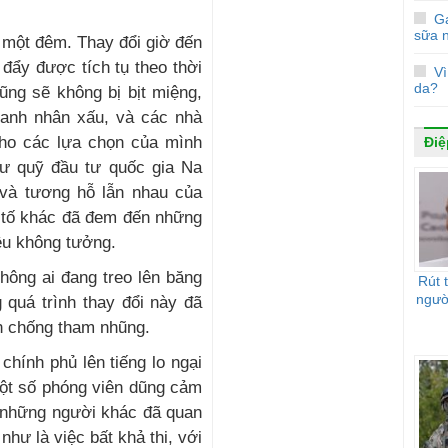
Gạ
sữa 
 một đêm. Thay đổi giờ đến
đẩy được tích tụ theo thời
V
da?
ũng sẽ không bị bịt miệng,
oanh nhân xấu, và các nhà
cho các lựa chọn của mình
Điệ
hư quỹ đầu tư quốc gia Na
và tương hỗ lẫn nhau của
n tố khác đã đem đến những
ều không tưởng.
hông ai đang treo lên băng
Rút 
ngườ
 quá trình thay đổi này đã
ến chống tham nhũng.
chính phủ lên tiếng lo ngại
một số phóng viên dũng cảm
 những người khác đã quan
hư là việc bất khả thi, với