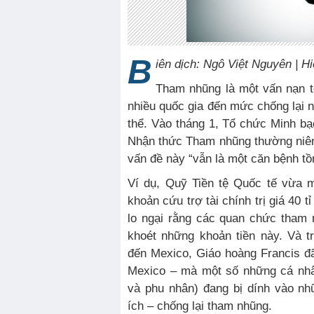
B
iên dịch: Ngô Việt Nguyên | H
Tham nhũng là một vấn nạn to
nhiều quốc gia đến mức chống lại 
thể. Vào tháng 1, Tổ chức Minh b
Nhận thức Tham nhũng thường niên
vấn đề này “vẫn là một căn bệnh tồn
Ví dụ, Quỹ Tiền tệ Quốc tế vừa 
khoản cứu trợ tài chính trị giá 40 t
lo ngại rằng các quan chức tham
khoét những khoản tiền này. Và 
đến Mexico, Giáo hoàng Francis đ
Mexico – mà một số những cá nhâ
và phu nhân) đang bị dính vào nh
ích – chống lại tham nhũng.