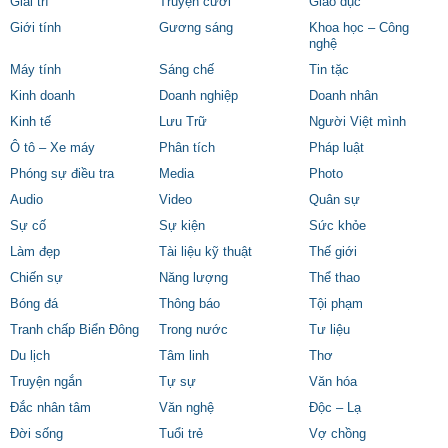
Giải trí
Truyện cười
Giáo dục
Giới tính
Gương sáng
Khoa học – Công
nghệ
Máy tính
Sáng chế
Tin tặc
Kinh doanh
Doanh nghiệp
Doanh nhân
Kinh tế
Lưu Trữ
Người Việt mình
Ô tô – Xe máy
Phân tích
Pháp luật
Phóng sự điều tra
Media
Photo
Audio
Video
Quân sự
Sự cố
Sự kiện
Sức khỏe
Làm đẹp
Tài liệu kỹ thuật
Thế giới
Chiến sự
Năng lượng
Thể thao
Bóng đá
Thông báo
Tội phạm
Tranh chấp Biển Đông
Trong nước
Tư liệu
Du lịch
Tâm linh
Thơ
Truyện ngắn
Tự sự
Văn hóa
Đắc nhân tâm
Văn nghệ
Độc – Lạ
Đời sống
Tuổi trẻ
Vợ chồng