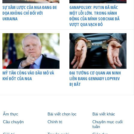
SỰ XÂM LƯỢC CỦA NGA ĐANG ĐE
GANAPOLSKY: PUTIN ĐÃ MẮC
DỌA KHÔNG CHỈ ĐỐI VỚI
MỘT LỖI LỚN. TRONG HÀNH
UKRAINA
ĐỘNG CỦA MÌNH SOBCHAK ĐÃ
VƯỢT QUA VẠCH ĐỎ
MỸ TẤN CÔNG VÀO DẦU MỎ VÀ
ĐẠI TƯỚNG CƠ QUAN AN NINH
KHÍ ĐỐT CỦA NGA
LIÊN BANG GENNADY LOPYREV
BỊ BẮT
Ẩm thực
Bài viết chọn lọc
Bài viết khác
Câu chuyện
Chính trị
Chuyên mục cuối
tuần