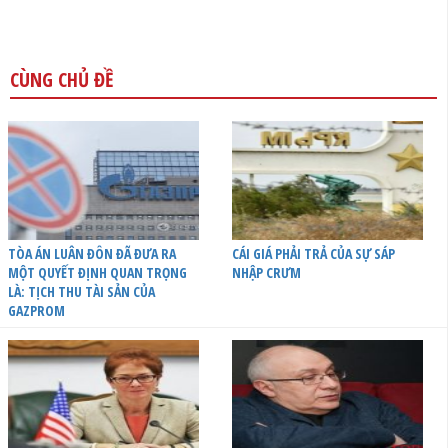
CÙNG CHỦ ĐỀ
TÒA ÁN LUÂN ĐÔN ĐÃ ĐƯA RA
CÁI GIÁ PHẢI TRẢ CỦA SỰ SÁP
MỘT QUYẾT ĐỊNH QUAN TRỌNG
NHẬP CRƯM
LÀ: TỊCH THU TÀI SẢN CỦA
GAZPROM