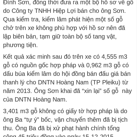
Đình Sơn, đồng thời đưa ra một bộ hồ sơ về gỗ
do Công ty TNHH Hiệp Lợi bán cho ông Sơn.
Qua kiểm tra, kiểm lâm phát hiện một số gỗ
chở trên xe không phù hợp với hồ sơ nên đã
lập biên bản, tạm giữ toàn bộ số tang vật,
phương tiện.
Kết quả xác minh sau đó trên xe có 4,555 m3
gỗ có nguồn gốc hợp pháp và 0,962 m3 gỗ có
dấu búa kiểm lâm do hội đồng bán đấu giá bán
thanh lý cho DNTN Hoàng Nam (TP Pleiku) từ
năm 2013. Ông Sơn khai đã “xin lại” số gỗ này
của DNTN Hoàng Nam.
3,401 m3 gỗ không có giấy tờ hợp pháp là do
ông Ba “tự ý” bốc, vận chuyển thêm đã bị tịch
thu. Ông Ba đã bị xử phạt hành chính tổng
cộng 45 triệu đồng vào ngày 15-12-2015.