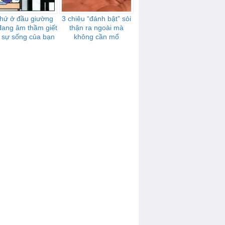
thứ ở đầu giường
3 chiêu “đánh bật” sỏi
đang âm thầm giết
thận ra ngoài mà
 sự sống của bạn
không cần mổ