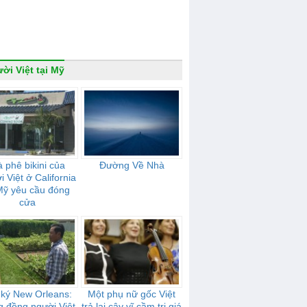
ời Việt tại Mỹ
 phê bikini của
Đường Về Nhà
 Việt ở California
Mỹ yêu cầu đóng
cửa
 ký New Orleans:
Một phụ nữ gốc Việt
 đồng người Việt
trả lại cây vĩ cầm trị giá