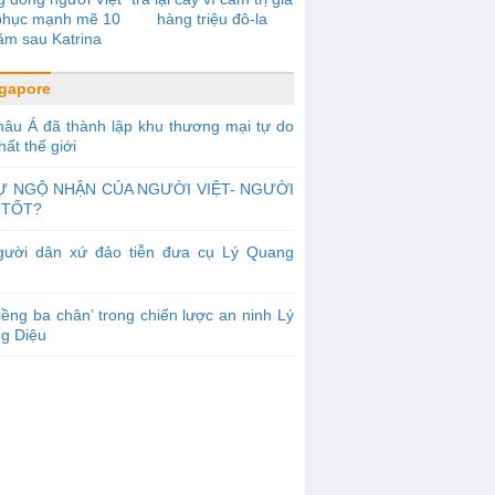
 phục mạnh mẽ 10
hàng triệu đô-la
ăm sau Katrina
gapore
âu Á đã thành lập khu thương mại tự do
hất thế giới
Ự NGỘ NHẬN CỦA NGƯỜI VIỆT- NGƯỜI
 TỐT?
gười dân xứ đảo tiễn đưa cụ Lý Quang
iềng ba chân’ trong chiến lược an ninh Lý
g Diệu