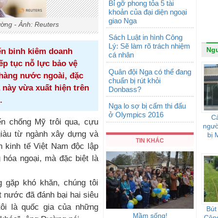
Bỉ gỡ phong tỏa 5 tài
khoản của đại diện ngoại
giao Nga
ng - Ảnh: Reuters
Sách Luật in hình Công
Lý: Sẽ làm rõ trách nhiệm
Ngư
ến binh kiêm doanh
cá nhân
p tục nỗ lực bảo vệ
Quân đội Nga có thể đang
 hàng nước ngoài, đặc
chuẩn bị rút khỏi
 này vừa xuất hiện trên
Donbass?
.
Nga lo sợ bị cấm thi đấu
ở Olympics 2016
Cà
ến chống Mỹ trôi qua, cựu
người
iàu từ ngành xây dựng và
bị 
TIN KHÁC
n kinh tế Việt Nam độc lập
hóa ngoại, mà đặc biệt là
 gặp khó khăn, chúng tôi
ất nước đã đánh bại hai siêu
ôi là quốc gia của những
Bút
Mầm sống!
Cộng