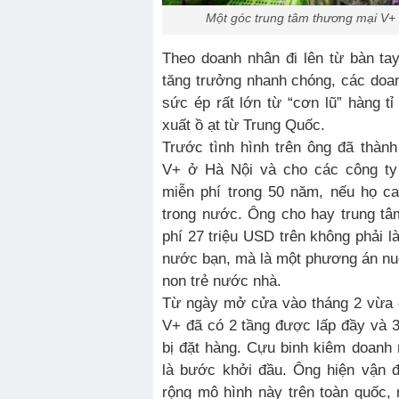
Một góc trung tâm thương mại V+ 
Theo doanh nhân đi lên từ bàn tay
tăng trưởng nhanh chóng, các doan
sức ép rất lớn từ “cơn lũ” hàng t
xuất ồ ạt từ Trung Quốc.
Trước tình hình trên ông đã thàn
V+ ở Hà Nội và cho các công ty 
miễn phí trong 50 năm, nếu họ c
trong nước. Ông cho hay trung tâ
phí 27 triệu USD trên không phải l
nước bạn, mà là một phương án nu
non trẻ nước nhà.
Từ ngày mở cửa vào tháng 2 vừa 
V+ đã có 2 tầng được lấp đầy và 
bị đặt hàng. Cựu binh kiêm doanh
là bước khởi đầu. Ông hiện vận 
rộng mô hình này trên toàn quốc,