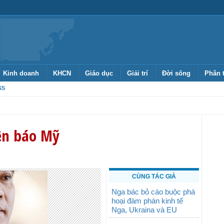
Kinh doanh
KHCN
Giáo dục
Giải trí
Đời sống
Phân 
SS
lên báo Mỹ
CÙNG TÁC GIẢ
Nga bác bỏ cáo buộc phá
hoại đàm phán kinh tế
Nga, Ukraina và EU