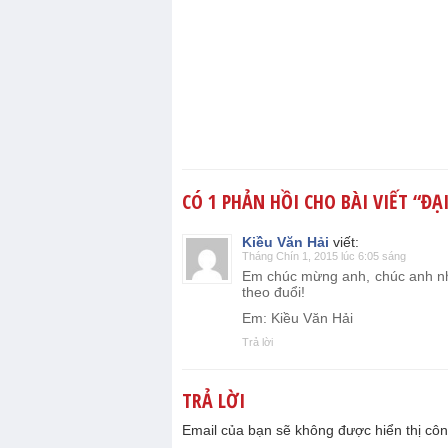
CÓ 1 PHẢN HỒI CHO BÀI VIẾT “
ĐẠI
Kiều Văn Hải
viết:
Tháng Chín 1, 2015 lúc 6:05 sáng
Em chúc mừng anh, chúc anh nh
theo đuổi!
Em: Kiều Văn Hải
Trả lời
TRẢ LỜI
Email của bạn sẽ không được hiển thị côn