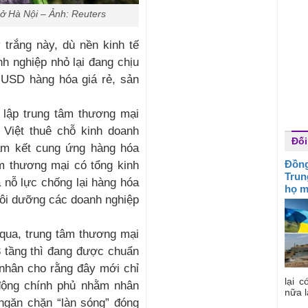
ở Hà Nội – Ảnh: Reuters
 trắng này, dù nền kinh tế
h nghiệp nhỏ lại đang chịu
ỉ USD hàng hóa giá rẻ, sản
h lập trung tâm thương mại
Việt thuê chỗ kinh doanh
Đối
am kết cung ứng hàng hóa
Đồng
m thương mại có tổng kinh
Trun
à nỗ lực chống lại hàng hóa
họ m
ôi dưỡng các doanh nghiệp
qua, trung tâm thương mại
3 tầng thì đang được chuẩn
 nhân cho rằng đây mới chỉ
lại c
động chính phủ nhằm nhân
nữa l
 ngăn chặn “làn sóng” đóng