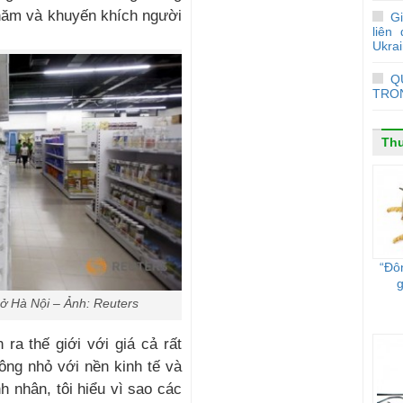
năm và khuyến khích người
Gi
liên
Ukra
Q
TRO
Thu
“Đô
g
ở Hà Nội – Ảnh: Reuters
ra thế giới với giá cả rất
ông nhỏ với nền kinh tế và
h nhân, tôi hiểu vì sao các