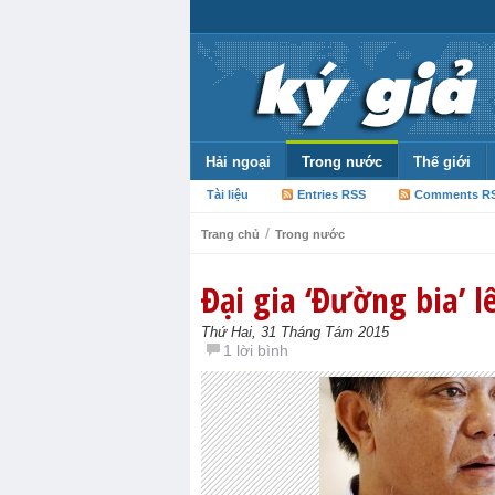
Hải ngoại
Trong nước
Thế giới
Tài liệu
Entries RSS
Comments R
/
Trang chủ
Trong nước
Đại gia ‘Đường bia’ 
Thứ Hai, 31 Tháng Tám 2015
1 lời bình