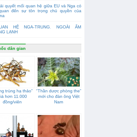
ải quyết mối quan hệ giữa EU và Nga có
 quan đến sự tôn trọng chủ quyền của
ina
UAN HỆ NGA-TRUNG. NGOÀI ẤM
NG LẠNH
ốc dân gian
ng trùng hạ thảo”
“Thần dược phòng the”
iá hơn 11.000
mới cho đàn ông Việt
đồng/viên
Nam