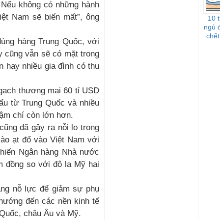
n. Nếu không có những hành
iệt Nam sẽ biến mất”, ông
10 
ngủ 
chết
ùng hàng Trung Quốc, với
y cũng vẫn sẽ có mặt trong
n hay nhiều gia đình có thu
ngạch thương mại 60 tỉ USD
ẩu từ Trung Quốc và nhiều
hậm chí còn lớn hơn.
ũng đã gây ra nỗi lo trong
ào ạt đổ vào Việt Nam với
khiến Ngân hàng Nhà nước
m đồng so với đô la Mỹ hai
ang nỗ lực để giảm sự phụ
hướng đến các nền kinh tế
 Quốc, châu Âu và Mỹ.