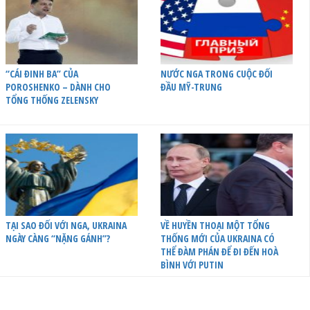
“CÁI ĐINH BA” CỦA
NƯỚC NGA TRONG CUỘC ĐỐI
POROSHENKO – DÀNH CHO
ĐẦU MỸ-TRUNG
TỔNG THỐNG ZELENSKY
TẠI SAO ĐỐI VỚI NGA, UKRAINA
VỀ HUYỀN THOẠI MỘT TỔNG
NGÀY CÀNG “NẶNG GÁNH”?
THỐNG MỚI CỦA UKRAINA CÓ
THỂ ĐÀM PHÁN ĐỂ ĐI ĐẾN HOÀ
BÌNH VỚI PUTIN