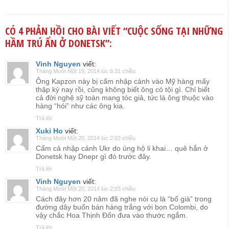
CÓ 4 PHẢN HỒI CHO BÀI VIẾT “
CUỘC SỐNG TẠI NHỮNG
HẦM TRÚ ẨN Ở DONETSK
”:
Vinh Nguyen
viết:
Tháng Mười Một 19, 2014 lúc 6:31 chiều
Ông Kapzon này bị cấm nhập cảnh vào Mỹ hàng mấy
thập kỷ nay rồi, cũng không biết ông có tội gì. Chỉ biết
cả đời nghệ sỹ toàn mang tóc giả, tức là ông thuộc vào
hàng “hói” như các ông kia.
Trả lời
Xuki Ho
viết:
Tháng Mười Một 20, 2014 lúc 2:03 chiều
Cấm cả nhập cảnh Ukr do ủng hộ li khai… quê hắn ở
Donetsk hay Dnepr gì đó trước đây.
Trả lời
Vinh Nguyen
viết:
Tháng Mười Một 20, 2014 lúc 2:03 chiều
Cách đây hơn 20 năm đã nghe nói cụ là “bố già” trong
đường dây buốn bán hàng trắng với bọn Colombi, do
vậy chắc Hoa Thịnh Đốn đưa vào thước ngắm.
Trả lời