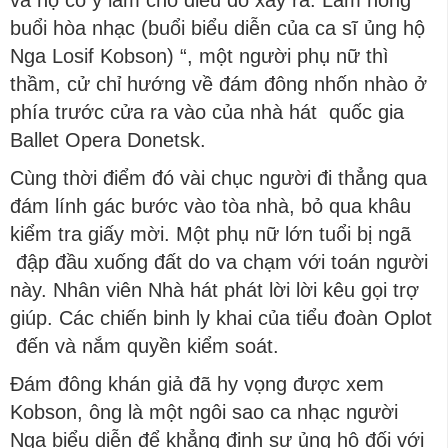
và họ cố ý làm cho điều đó xảy ra: Làm hỏng
buổi hòa nhạc (buổi biểu diễn của ca sĩ ủng hộ
Nga Losif Kobson) “, một người phụ nữ thì
thầm, cử chỉ hướng về đám đông nhốn nhào ở
phía trước cửa ra vào của nhà hát quốc gia
Ballet Opera Donetsk.
Cùng thời điểm đó vài chục người đi thẳng qua
đám lính gác bước vào tòa nhà, bỏ qua khâu
kiểm tra giấy mời. Một phụ nữ lớn tuổi bị ngã
đập đầu xuống đất do va chạm với toán người
này. Nhân viên Nhà hát phát lời lời kêu gọi trợ
giúp. Các chiến binh ly khai của tiểu đoàn Oplot
đến và nắm quyền kiểm soát.
Đám đông khán giả đã hy vọng được xem
Kobson, ông là một ngôi sao ca nhạc người
Nga biểu diễn để khẳng định sự ủng hộ đối với