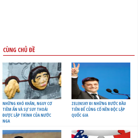
CÙNG CHỦ ĐỀ
NHỮNG KHÓ KHĂN, NGUY CƠ
ZELENSKY ĐI NHỮNG BƯỚC ĐẦU
TIỀM ẨN VÀ SỰ SUY THOÁI
TIÊN ĐỂ CỦNG CỐ NỀN ĐỘC LẬP
ĐƯỢC LẬP TRÌNH CỦA NƯỚC
QUỐC GIA
NGA