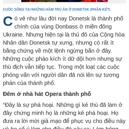
CUỘC SỐNG TẠI NHỮNG HẦM TRÚ ẨN Ở DONETSK (PHẦN KẾT)
C
ó vẻ như lâu đời nay Donetsk là thành phố
chính của vùng Donbass ở miền đông
Ukraine. Nhưng hiện tại là thủ đô của Cộng hòa
Nhân dân Donetsk tự xưng, nhưng có rất ít
bằng chứng về một lệnh ngừng bắn ở đây.
Những cuộc pháo kích ít dữ dội hơn nhưng sự
thù địch vẫn tiếp tục. Trong một loạt các cuộc
phỏng vấn với người dân đã nói lên sự tương
phản của thành phố.
Đêm ở nhà hát Opera thành phố
“Đây là sự phá hoại. Những gì kẻ thù đã làm ở
đây chứng minh họ là những kẻ phá hoại. Họ
đưa ra lời mời giả mạo để phục vụ cho điều này