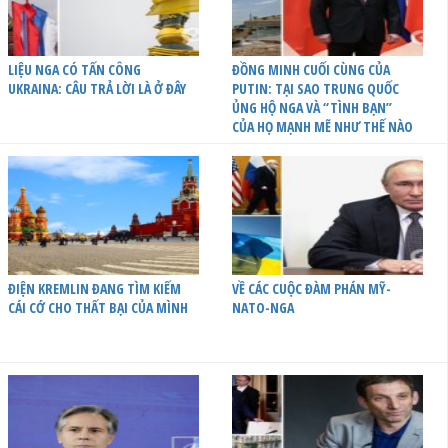
LIỆU NGA CÓ TẤN CÔNG
ĐỒNG MINH CUỐI CÙNG CỦA
UKRAINA: CÂU TRẢ LỜI LÀ Ở ĐÂY
PUTIN: TẠI SAO TRUNG QUỐC
ỦNG HỘ NGA VÀ “TÌNH BẠN”
CỦA HỌ MẠNH MẼ NHƯ THẾ NÀO
ĐIỆN KREMLIN ĐANG TÌM KIẾM
VỀ CÁC CUỘC ĐÀM PHÁN MỸ-
CÁI CỚ CHO THẤT BẠI CỦA MÌNH
NATO-NGA