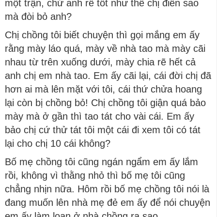
một trận, chứ anh rể tốt như thế chị điên sao
mà đòi bỏ anh?
Chị chồng tôi biết chuyện thì gọi mắng em ấy
rằng mày láo quá, mày về nhà tao mà mày cãi
nhau từ trên xuống dưới, mày chia rẽ hết cả
anh chị em nhà tao. Em ấy cãi lại, cái đời chị đã
hơn ai mà lên mặt với tôi, cái thứ chửa hoang
lại còn bị chồng bỏ! Chị chồng tôi giận quá bảo
mày mà ở gần thì tao tát cho vài cái. Em ấy
bảo chị cứ thử tát tôi một cái đi xem tôi có tát
lại cho chị 10 cái không?
Bố mẹ chồng tôi cũng ngán ngẩm em ấy lắm
rồi, không vì thằng nhỏ thì bố mẹ tôi cũng
chẳng nhịn nữa. Hôm rồi bố mẹ chồng tôi nói là
đang muốn lên nhà mẹ đẻ em ấy để nói chuyện
em ấy làm loạn ở nhà chồng ra sao.