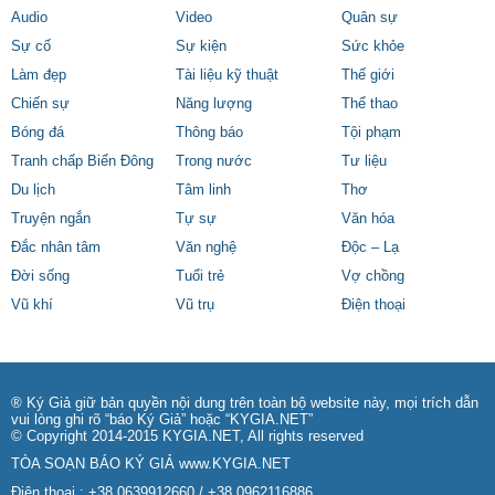
Audio
Video
Quân sự
Sự cố
Sự kiện
Sức khỏe
Làm đẹp
Tài liệu kỹ thuật
Thế giới
Chiến sự
Năng lượng
Thể thao
Bóng đá
Thông báo
Tội phạm
Tranh chấp Biển Đông
Trong nước
Tư liệu
Du lịch
Tâm linh
Thơ
Truyện ngắn
Tự sự
Văn hóa
Đắc nhân tâm
Văn nghệ
Độc – Lạ
Đời sống
Tuổi trẻ
Vợ chồng
Vũ khí
Vũ trụ
Điện thoại
® Ký Giả giữ bản quyền nội dung trên toàn bộ website này, mọi trích dẫn
vui lòng ghi rõ “báo Ký Giả” hoặc “KYGIA.NET”
© Copyright 2014-2015 KYGIA.NET, All rights reserved
TÒA SOẠN BÁO KÝ GIẢ
www.KYGIA.NET
Điện thoại.: +38.0639912660 / +38.0962116886