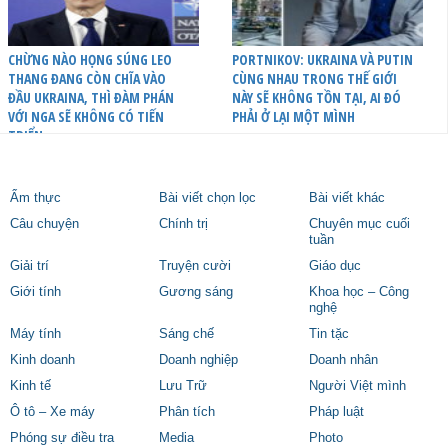
CHỪNG NÀO HỌNG SÚNG LEO
PORTNIKOV: UKRAINA VÀ PUTIN
THANG ĐANG CÒN CHĨA VÀO
CÙNG NHAU TRONG THẾ GIỚI
ĐẦU UKRAINA, THÌ ĐÀM PHÁN
NÀY SẼ KHÔNG TỒN TẠI, AI ĐÓ
VỚI NGA SẼ KHÔNG CÓ TIẾN
PHẢI Ở LẠI MỘT MÌNH
TRIỂN
Ẩm thực
Bài viết chọn lọc
Bài viết khác
Câu chuyện
Chính trị
Chuyên mục cuối
tuần
Giải trí
Truyện cười
Giáo dục
Giới tính
Gương sáng
Khoa học – Công
nghệ
Máy tính
Sáng chế
Tin tặc
Kinh doanh
Doanh nghiệp
Doanh nhân
Kinh tế
Lưu Trữ
Người Việt mình
Ô tô – Xe máy
Phân tích
Pháp luật
Phóng sự điều tra
Media
Photo