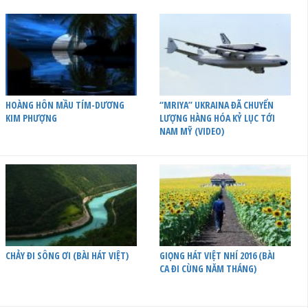
HOÀNG HÔN MẦU TÍM-DƯƠNG
“MRIYA” UKRAINA ĐÃ CHUYỂN
KIM PHƯỢNG
LƯỢNG HÀNG HÓA KỶ LỤC TỚI
NAM MỸ (VIDEO)
CHẢY ĐI SÔNG ƠI (BÀI HÁT VIỆT)
GIỌNG HÁT VIỆT NHÍ 2016 (BÀI
CA ĐI CÙNG NĂM THÁNG)