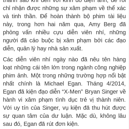
thành sao khi đến với kinh đô điện ảnh, để rồi
chỉ nhận được những sự xâm phạm về thể xác
và tinh thần. Để hoàn thành bộ phim tài liệu
này, trong hơn hai năm qua, Amy Berg đã
phỏng vấn nhiều cựu diễn viên nhí, những
người đã cáo buộc bị xâm phạm bởi các đạo
diễn, quản lý hay nhà sản xuất.
Các diễn viên nhí ngày nào đã nêu tên hàng
loạt những cái tên lớn trong ngành công nghiệp
phim ảnh. Một trong những trường hợp nổi bật
nhất chính là Michael Egan. Tháng 4/2014,
Egan đã kiện đạo diễn “X-Men” Bryan Singer về
hành vi xâm phạm tình dục trẻ vị thành niên.
Với uy tín của Singer, vụ kiện đã thu hút được
sự quan tâm của dư luận. Mặc dù, không lâu
sau đó, Egan đã rút đơn kiện.