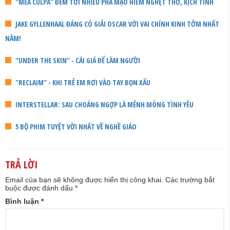
"MEA CULPA" ĐEM TỚI NHIỀU PHA MẠO HIỂM NGHẸT THỞ, KỊCH TÍNH
JAKE GYLLENHAAL ĐÁNG CÓ GIẢI OSCAR VỚI VAI CHÍNH KINH TỞM NHẤT
NĂM!
“UNDER THE SKIN” - CÁI GIÁ ĐỂ LÀM NGƯỜI
"RECLAIM" - KHI TRẺ EM RƠI VÀO TAY BỌN XẤU
INTERSTELLAR: SAU CHOÁNG NGỢP LÀ MÊNH MÔNG TÌNH YÊU
5 BỘ PHIM TUYỆT VỜI NHẤT VỀ NGHỀ GIÁO
TRẢ LỜI
Email của bạn sẽ không được hiển thị công khai.
Các trường bắt
buộc được đánh dấu
*
Bình luận
*