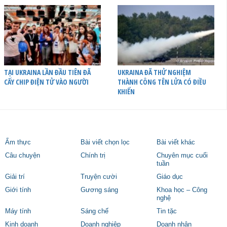
TẠI UKRAINA LẦN ĐẦU TIÊN ĐÃ
UKRAINA ĐÃ THỬ NGHIỆM
CẤY CHIP ĐIỆN TỬ VÀO NGƯỜI
THÀNH CÔNG TÊN LỬA CÓ ĐIỀU
KHIỂN
Ẩm thực
Bài viết chọn lọc
Bài viết khác
Câu chuyện
Chính trị
Chuyên mục cuối
tuần
Giải trí
Truyện cười
Giáo dục
Giới tính
Gương sáng
Khoa học – Công
nghệ
Máy tính
Sáng chế
Tin tặc
Kinh doanh
Doanh nghiệp
Doanh nhân