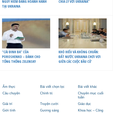
NGUY HIỂM ĐANG HOÀNH HÀNH
CHIA LY VỚI UKRAINA”
TẠI UKRAINA
“CÁI ĐINH BA” CỦA
KHÓ HIỂU VÀ KHÔNG CHUẨN:
POROSHENKO – DÀNH CHO
ĐẤT NƯỚC UKRAINA CHƠI VƠI
TỔNG THỐNG ZELENSKY
GIỮA CÁC CUỘC BẦU CỬ
Ẩm thực
Bài viết chọn lọc
Bài viết khác
Câu chuyện
Chính trị
Chuyên mục cuối
tuần
Giải trí
Truyện cười
Giáo dục
Giới tính
Gương sáng
Khoa học – Công