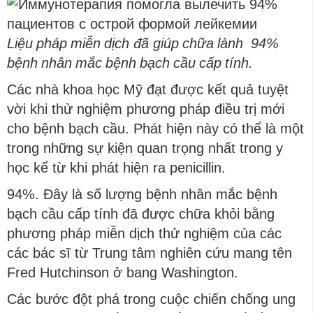
Liệu
ph
á
p
miễn
dịch
đã
gi
ú
p
chữa
l
à
nh
94%
bệnh
nh
â
n
mắc
bệnh
bạch
cầu
cấp
t
í
nh
.
Các nhà khoa học Mỹ đạt được kết quả tuyệt
vời khi thử nghiệm phương pháp điều trị mới
cho bệnh bạch cầu. Phát hiện này có thể là một
trong những sự kiện quan trọng nhất trong y
học kể từ khi phát hiện ra penicillin.
94%. Đây là số lượng bệnh nhân mắc bệnh
bạch cầu cấp tính đã được chữa khỏi bằng
phương pháp miễn dịch thử nghiệm của các
các bác sĩ từ Trung tâm nghiên cứu mang tên
Fred Hutchinson ở bang Washington.
Các bước đột phá trong cuộc chiến chống ung