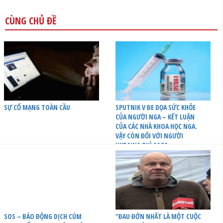
CÙNG CHỦ ĐỀ
SỰ CỐ MẠNG TOÀN CẦU
SPUTNIK V ĐE DỌA SỨC KHỎE
CỦA NGƯỜI NGA – KẾT LUẬN
CỦA CÁC NHÀ KHOA HỌC NGA.
VẬY CÒN ĐỐI VỚI NGƯỜI
UKRAINA THÌ SAO?
SOS – BÁO ĐỘNG DỊCH CÚM
“ĐAU ĐỚN NHẤT LÀ MỘT CUỘC