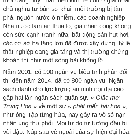
một đảng duy nhất, nền kinh tế còn ở giai đoạn
chủ nghĩa tư bản sơ khai, môi trường bị tàn
phá, nguồn nước ô nhiễm, các doanh nghiệp
Nhà nước làm ăn thua lỗ, giá nhân công không
còn sức cạnh tranh nữa, bất động sản hụt hơi,
các cơ sở hạ tầng lớn đã được xây dựng, tỷ lệ
thất nghiệp đang gia tăng và thị trường chứng
khoán thì như một sòng bài khổng lồ.
Năm 2001, có 100 ngàn vụ biểu tình phản đối,
thì đến năm 2014, đã có 800 ngàn vụ. Ngân
sách dành cho lực lượng an ninh nội địa cao
gấp hai lần ngân sách quân sự. «
Giấc mơ
Trung Hoa
» về một sự «
phát triển hài hòa
»,
như ông Tập từng hứa, nay gây ra vô số nạn
nhân ung thư phổi. Mọi tự do tư tưởng đều bị
vùi dập. Núp sau vẻ ngoài của sự hiện đại hóa,