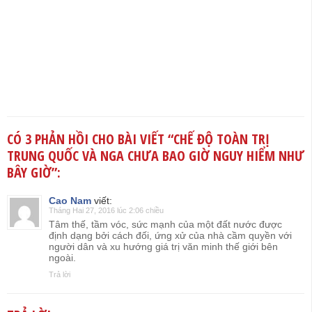
CÓ 3 PHẢN HỒI CHO BÀI VIẾT “
CHẾ ĐỘ TOÀN TRỊ
TRUNG QUỐC VÀ NGA CHƯA BAO GIỜ NGUY HIỂM NHƯ
BÂY GIỜ
”:
Cao Nam
viết:
Tháng Hai 27, 2016 lúc 2:06 chiều
Tâm thế, tầm vóc, sức mạnh của một đất nước được
định dạng bởi cách đối, ứng xử của nhà cầm quyền với
người dân và xu hướng giá trị văn minh thế giới bên
ngoài.
Trả lời