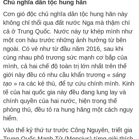
Chủ nghĩa dân tộc hung hãn
Cơn gió độc chủ nghĩa dân tộc hung hãn này
không chỉ thổi qua đất nước Nga mà thậm chí
cả ở Trung Quốc. Nước này tự khép mình như
một con hàu trước những ảnh hưởng từ bên
ngoài. Có vẻ như từ đầu năm 2016, sau khi
cùng nhau phô trương sức mạnh cơ bắp của
mình, cả hai chế độ toàn trị lớn nhất trên thế
giới này đều có nhu cầu khẩn trương «
sáng
tạo
» ra các kẻ thù, để tự cứu chính mình. Kinh
tế của hai quốc gia này đều đang lung lay và
chính quyền của hai nước, hiện trong thế
phòng thủ, đều tỏ ra hung hăng một cách nguy
hiểm.
Vào thế kỷ thứ tư trước Công Nguyên, triết gia
Trung Quốc Mạnh Tử (Mencius) từng giải thích