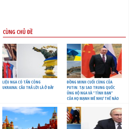
CÙNG CHỦ ĐỀ
LIỆU NGA CÓ TẤN CÔNG
ĐỒNG MINH CUỐI CÙNG CỦA
UKRAINA: CÂU TRẢ LỜI LÀ Ở ĐÂY
PUTIN: TẠI SAO TRUNG QUỐC
ỦNG HỘ NGA VÀ “TÌNH BẠN”
CỦA HỌ MẠNH MẼ NHƯ THẾ NÀO