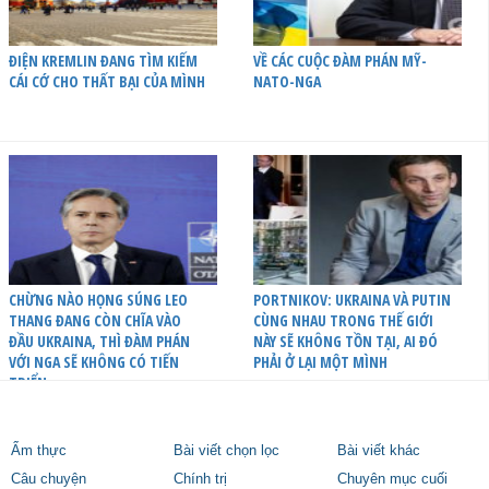
ĐIỆN KREMLIN ĐANG TÌM KIẾM
VỀ CÁC CUỘC ĐÀM PHÁN MỸ-
CÁI CỚ CHO THẤT BẠI CỦA MÌNH
NATO-NGA
CHỪNG NÀO HỌNG SÚNG LEO
PORTNIKOV: UKRAINA VÀ PUTIN
THANG ĐANG CÒN CHĨA VÀO
CÙNG NHAU TRONG THẾ GIỚI
ĐẦU UKRAINA, THÌ ĐÀM PHÁN
NÀY SẼ KHÔNG TỒN TẠI, AI ĐÓ
VỚI NGA SẼ KHÔNG CÓ TIẾN
PHẢI Ở LẠI MỘT MÌNH
TRIỂN
Ẩm thực
Bài viết chọn lọc
Bài viết khác
Câu chuyện
Chính trị
Chuyên mục cuối