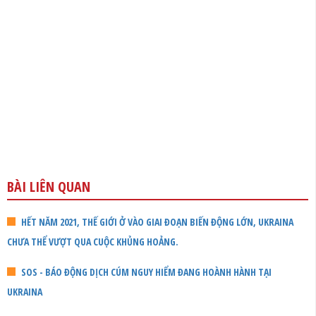
BÀI LIÊN QUAN
HẾT NĂM 2021, THẾ GIỚI Ở VÀO GIAI ĐOẠN BIẾN ĐỘNG LỚN, UKRAINA
CHƯA THỂ VƯỢT QUA CUỘC KHỦNG HOẢNG.
SOS - BÁO ĐỘNG DỊCH CÚM NGUY HIỂM ĐANG HOÀNH HÀNH TẠI
UKRAINA