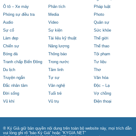
Ô tô – Xe máy
Phân tích
Pháp luật
Phóng sự điều tra
Media
Photo
Audio
Video
Quân sự
Sự cố
Sự kiện
Sức khỏe
Làm đẹp
Tài liệu kỹ thuật
Thế giới
Chiến sự
Năng lượng
Thể thao
Bóng đá
Thông báo
Tội phạm
Tranh chấp Biển Đông
Trong nước
Tư liệu
Du lịch
Tâm linh
Thơ
Truyện ngắn
Tự sự
Văn hóa
Đắc nhân tâm
Văn nghệ
Độc – Lạ
Đời sống
Tuổi trẻ
Vợ chồng
Vũ khí
Vũ trụ
Điện thoại
® Ký Giả giữ bản quyền nội dung trên toàn bộ website này, mọi trích dẫn
vui lòng ghi rõ “báo Ký Giả” hoặc “KYGIA.NET”