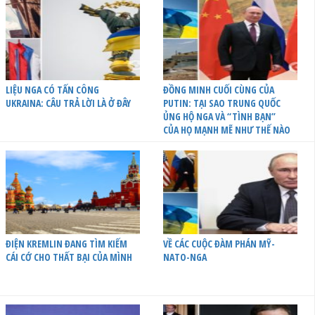
LIỆU NGA CÓ TẤN CÔNG
ĐỒNG MINH CUỐI CÙNG CỦA
UKRAINA: CÂU TRẢ LỜI LÀ Ở ĐÂY
PUTIN: TẠI SAO TRUNG QUỐC
ỦNG HỘ NGA VÀ “TÌNH BẠN”
CỦA HỌ MẠNH MẼ NHƯ THẾ NÀO
ĐIỆN KREMLIN ĐANG TÌM KIẾM
VỀ CÁC CUỘC ĐÀM PHÁN MỸ-
CÁI CỚ CHO THẤT BẠI CỦA MÌNH
NATO-NGA