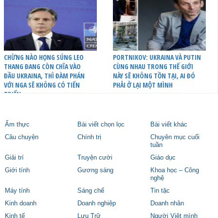
CHỪNG NÀO HỌNG SÚNG LEO
PORTNIKOV: UKRAINA VÀ PUTIN
THANG ĐANG CÒN CHĨA VÀO
CÙNG NHAU TRONG THẾ GIỚI
ĐẦU UKRAINA, THÌ ĐÀM PHÁN
NÀY SẼ KHÔNG TỒN TẠI, AI ĐÓ
VỚI NGA SẼ KHÔNG CÓ TIẾN
PHẢI Ở LẠI MỘT MÌNH
TRIỂN
Ẩm thực
Bài viết chọn lọc
Bài viết khác
Câu chuyện
Chính trị
Chuyên mục cuối
tuần
Giải trí
Truyện cười
Giáo dục
Giới tính
Gương sáng
Khoa học – Công
nghệ
Máy tính
Sáng chế
Tin tặc
Kinh doanh
Doanh nghiệp
Doanh nhân
Kinh tế
Lưu Trữ
Người Việt mình