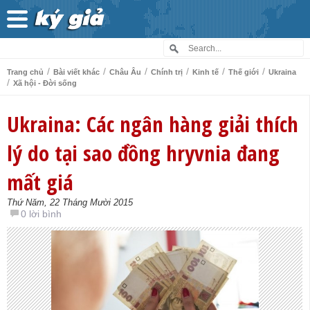
/
/
/
/
/
/
Trang chủ
Bài viết khác
Châu Âu
Chính trị
Kinh tế
Thế giới
Ukraina
/
Xã hội - Đời sống
Ukraina: Các ngân hàng giải thích
lý do tại sao đồng hryvnia đang
mất giá
Thứ Năm, 22 Tháng Mười 2015
0 lời bình