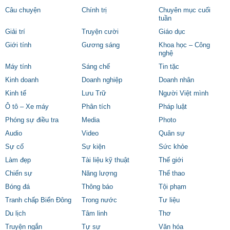
Câu chuyện
Chính trị
Chuyên mục cuối
tuần
Giải trí
Truyện cười
Giáo dục
Giới tính
Gương sáng
Khoa học – Công
nghệ
Máy tính
Sáng chế
Tin tặc
Kinh doanh
Doanh nghiệp
Doanh nhân
Kinh tế
Lưu Trữ
Người Việt mình
Ô tô – Xe máy
Phân tích
Pháp luật
Phóng sự điều tra
Media
Photo
Audio
Video
Quân sự
Sự cố
Sự kiện
Sức khỏe
Làm đẹp
Tài liệu kỹ thuật
Thế giới
Chiến sự
Năng lượng
Thể thao
Bóng đá
Thông báo
Tội phạm
Tranh chấp Biển Đông
Trong nước
Tư liệu
Du lịch
Tâm linh
Thơ
Truyện ngắn
Tự sự
Văn hóa