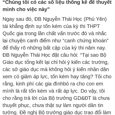
“Chúng tôi có các số liệu thống kê để thuyết
minh cho việc này”
Ngay sau đó, ĐB Nguyễn Thái Học (Phú Yên)
tái khẳng định sự tốn kém của kỳ thi THPT
Quốc gia trong lần chất vấn trước đó và nhắc
lại chuyện canh điểm như “canh chứng khoán”
để thấy rõ những bất cập của kỳ thi năm nay.
ĐB Nguyễn Thái Học đặt câu hỏi: “Tại sao Bộ
Giáo dục tổng kết lại chỉ hỏi ý kiến các trường,
các sở giáo dục mà không hỏi ý kiến nhân dân
xem có giảm áp lực, tốn kém hay tăng? Tôi cho
rằng, kinh phí các gia đìnhbỏ ra cho con em
mình là rất tốn kém và rất áp lực. Do vậy, tôi
cho rằng trả lời của Bộ trưởng GD&ĐT là chưa
thuyết phục, chưa thật sự làm người dân tin
tưởng. Đề nghị Bộ trưởng giáo dục trao đổi làm