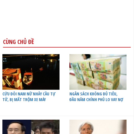
CÙNG CHỦ ĐỀ
CỨU ĐÔI NAM NỮ NHẢY CẦU TỰ
NGÂN SÁCH KHÔNG ĐỦ TIÊU,
TỬ, BỊ MẤT TRỘM XE MÁY
ĐẦU NĂM CHÍNH PHỦ LO VAY NỢ