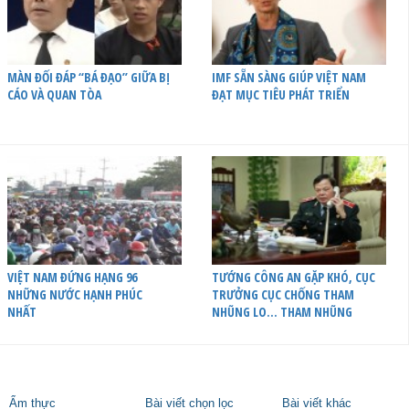
MÀN ĐỐI ĐÁP “BÁ ĐẠO” GIỮA BỊ
IMF SẴN SÀNG GIÚP VIỆT NAM
CÁO VÀ QUAN TÒA
ĐẠT MỤC TIÊU PHÁT TRIỂN
VIỆT NAM ĐỨNG HẠNG 96
TƯỚNG CÔNG AN GẶP KHÓ, CỤC
NHỮNG NƯỚC HẠNH PHÚC
TRƯỞNG CỤC CHỐNG THAM
NHẤT
NHŨNG LO… THAM NHŨNG
Ẩm thực
Bài viết chọn lọc
Bài viết khác