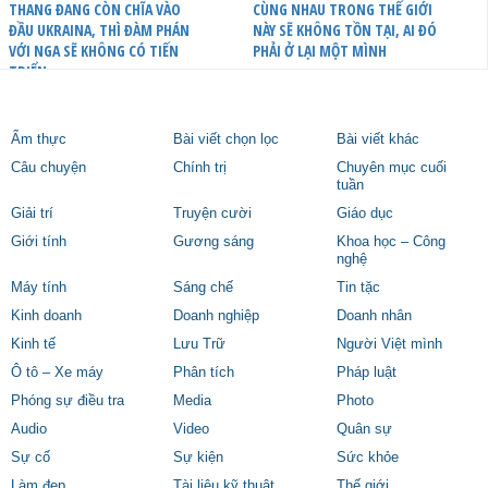
THANG ĐANG CÒN CHĨA VÀO
CÙNG NHAU TRONG THẾ GIỚI
ĐẦU UKRAINA, THÌ ĐÀM PHÁN
NÀY SẼ KHÔNG TỒN TẠI, AI ĐÓ
VỚI NGA SẼ KHÔNG CÓ TIẾN
PHẢI Ở LẠI MỘT MÌNH
TRIỂN
Ẩm thực
Bài viết chọn lọc
Bài viết khác
Câu chuyện
Chính trị
Chuyên mục cuối
tuần
Giải trí
Truyện cười
Giáo dục
Giới tính
Gương sáng
Khoa học – Công
nghệ
Máy tính
Sáng chế
Tin tặc
Kinh doanh
Doanh nghiệp
Doanh nhân
Kinh tế
Lưu Trữ
Người Việt mình
Ô tô – Xe máy
Phân tích
Pháp luật
Phóng sự điều tra
Media
Photo
Audio
Video
Quân sự
Sự cố
Sự kiện
Sức khỏe
Làm đẹp
Tài liệu kỹ thuật
Thế giới