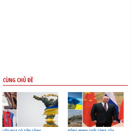
CÙNG CHỦ ĐỀ
LIỆU NGA CÓ TẤN CÔNG
ĐỒNG MINH CUỐI CÙNG CỦA