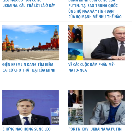
UKRAINA: CÂU TRẢ LỜI LÀ Ở ĐÂY
PUTIN: TẠI SAO TRUNG QUỐC
ỦNG HỘ NGA VÀ “TÌNH BẠN”
CỦA HỌ MẠNH MẼ NHƯ THẾ NÀO
ĐIỆN KREMLIN ĐANG TÌM KIẾM
VỀ CÁC CUỘC ĐÀM PHÁN MỸ-
CÁI CỚ CHO THẤT BẠI CỦA MÌNH
NATO-NGA
CHỪNG NÀO HỌNG SÚNG LEO
PORTNIKOV: UKRAINA VÀ PUTIN