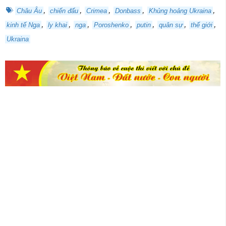
,
,
,
,
,
Châu Âu
chiến đấu
Crimea
Donbass
Khủng hoảng Ukraina
,
,
,
,
,
,
,
kinh tế Nga
ly khai
nga
Poroshenko
putin
quân sự
thế giới
Ukraina