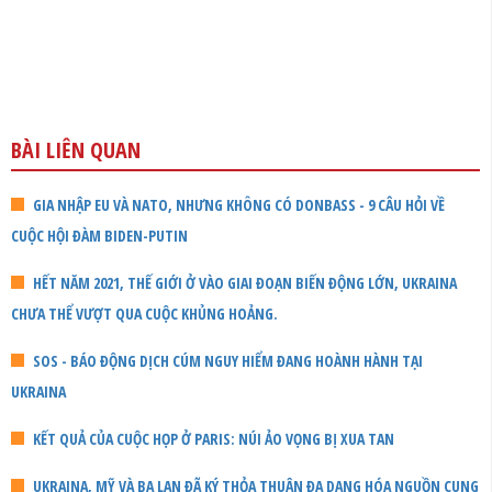
BÀI LIÊN QUAN
GIA NHẬP EU VÀ NATO, NHƯNG KHÔNG CÓ DONBASS - 9 CÂU HỎI VỀ
CUỘC HỘI ĐÀM BIDEN-PUTIN
HẾT NĂM 2021, THẾ GIỚI Ở VÀO GIAI ĐOẠN BIẾN ĐỘNG LỚN, UKRAINA
CHƯA THỂ VƯỢT QUA CUỘC KHỦNG HOẢNG.
SOS - BÁO ĐỘNG DỊCH CÚM NGUY HIỂM ĐANG HOÀNH HÀNH TẠI
UKRAINA
KẾT QUẢ CỦA CUỘC HỌP Ở PARIS: NÚI ẢO VỌNG BỊ XUA TAN
UKRAINA, MỸ VÀ BA LAN ĐÃ KÝ THỎA THUẬN ĐA DẠNG HÓA NGUỒN CUNG