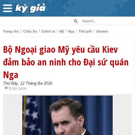
/
/
/
/
/
/
Trang chủ
Châu Âu
Chính trị
Mỹ
Nga
Thế giới
Ukraina
Bộ Ngoại giao Mỹ yêu cầu Kiev
đảm bảo an ninh cho Đại sứ quán
Nga
Thứ Bảy, 12 Tháng Ba 2016
0 lời bình