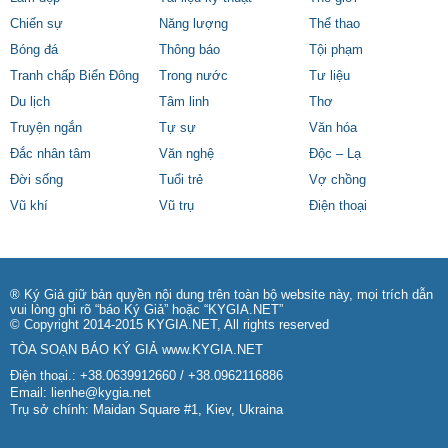
Chiến sự
Năng lượng
Thể thao
Bóng đá
Thông báo
Tội phạm
Tranh chấp Biển Đông
Trong nước
Tư liệu
Du lịch
Tâm linh
Thơ
Truyện ngắn
Tự sự
Văn hóa
Đắc nhân tâm
Văn nghệ
Độc – Lạ
Đời sống
Tuổi trẻ
Vợ chồng
Vũ khí
Vũ trụ
Điện thoại
® Ký Giả giữ bản quyền nội dung trên toàn bộ website này, mọi trích dẫn
vui lòng ghi rõ “báo Ký Giả” hoặc “KYGIA.NET”
© Copyright 2014-2015 KYGIA.NET, All rights reserved
TÒA SOẠN BÁO KÝ GIẢ
www.KYGIA.NET
Điện thoại.: +38.0639912660 / +38.0962116886
Email:
lienhe@kygia.net
Trụ sở chính: Maidan Square #1, Kiev, Ukraina