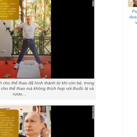
Pu
doa
 cho thể thao đã hình thành từ khi còn bé, trong
 cho thể thao mà không thích hợp với thuốc lá và
rượu…