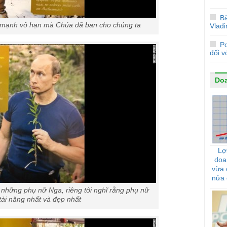
Bà
 mạnh vô hạn mà Chúa đã ban cho chúng ta
Vladi
P
đối v
Do
Lợ
doa
vừa 
nửa 
ả những phụ nữ Nga, riêng tôi nghĩ rằng phụ nữ
tài năng nhất và đẹp nhất