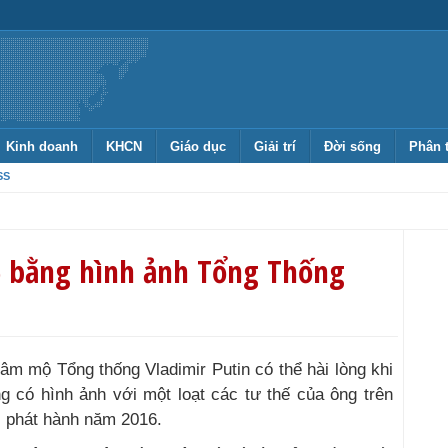
Kinh doanh
KHCN
Giáo dục
Giải trí
Đời sống
Phân 
SS
6 bằng hình ảnh Tổng Thống
 mộ Tổng thống Vladimir Putin có thể hài lòng khi
g có hình ảnh với một loạt các tư thế của ông trên
c phát hành năm 2016.