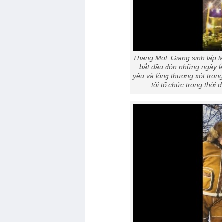
Tháng Một: Giáng sinh lấp lá
bắt đầu đón những ngày lễ 
yêu và lòng thương xót tron
tôi tổ chức trong thời