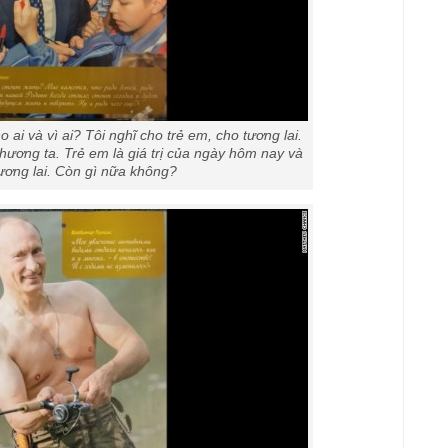
ai và vì ai? Tôi nghĩ cho trẻ em, cho tương lai.
hương ta. Trẻ em là giá trị của ngày hôm nay và
tương lai. Còn gì nữa không?