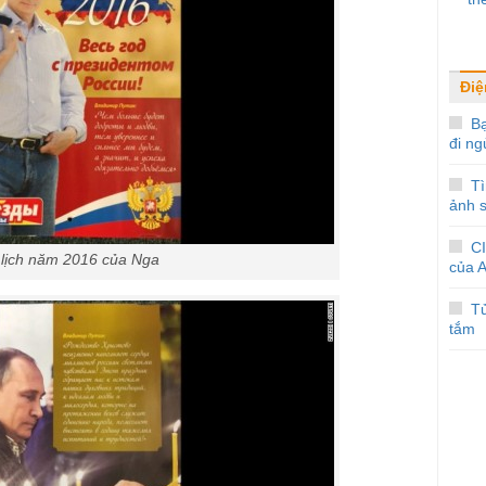
Điệ
Bạ
đi ng
T
ảnh s
C
 lịch năm 2016 của Nga
của 
T
tắm