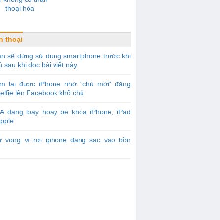
thoại hóa
n thoại
n sẽ dừng sử dụng smartphone trước khi
ủ sau khi đọc bài viết này
ìm lại được iPhone nhờ "chủ mới" đăng
elfie lên Facebook khổ chủ
IA đang loay hoay bẻ khóa iPhone, iPad
Apple
ử vong vì rơi iphone đang sạc vào bồn