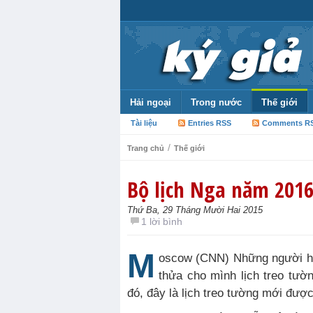
Hải ngoại
Trong nước
Thế giới
Tài liệu
Entries RSS
Comments R
/
Trang chủ
Thế giới
Bộ lịch Nga năm 201
Thứ Ba, 29 Tháng Mười Hai 2015
1 lời bình
M
oscow (CNN) Những người hâm
thửa cho mình lịch treo tườn
đó, đây là lịch treo tường mới đượ