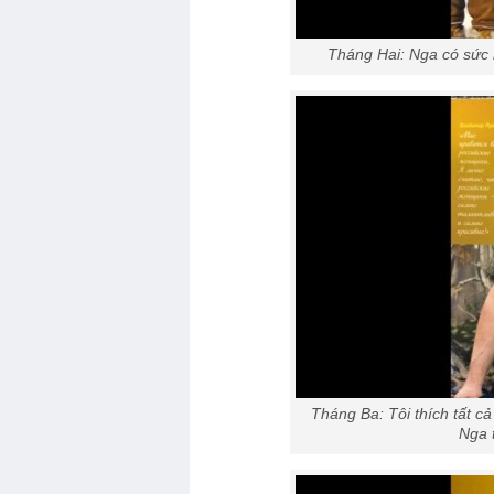
Tháng Hai: Nga có sức
Tháng Ba: Tôi thích tất c
Nga 