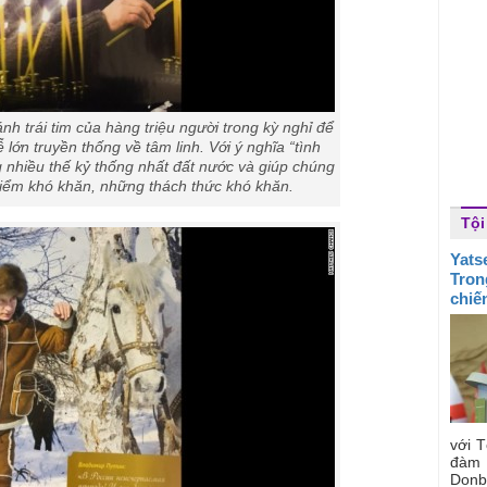
nh trái tim của hàng triệu người trong kỳ nghỉ để
lớn truyền thống về tâm linh. Với ý nghĩa “tình
g nhiều thế kỷ thống nhất đất nước và giúp chúng
 điểm khó khăn, những thách thức khó khăn.
Tội
Yats
Tron
chiế
với 
đàm 
Donba