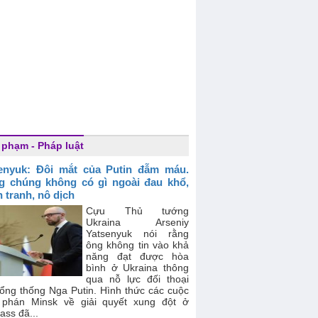
 phạm - Pháp luật
enyuk: Đôi mắt của Putin đẫm máu.
g chúng không có gì ngoài đau khổ,
n tranh, nô dịch
Cựu Thủ tướng
Ukraina Arseniy
Yatsenyuk nói rằng
ông không tin vào khả
năng đạt được hòa
bình ở Ukraina thông
qua nỗ lực đối thoại
Tổng thống Nga Putin. Hình thức các cuộc
phán Minsk về giải quyết xung đột ở
ss đã...