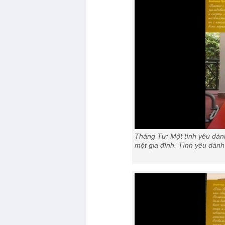
Tháng Tư: Một tình yêu dành
một gia đình. Tình yêu dành