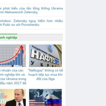
i phát biểu của tân tổng thống Ukraina
mir Alekseievich Zelensky.
ortnikov: Zelensky nguy hiểm hơn nhiều
ới Putin so với Poroshenko
anh nghiệp
i nhuận của các
"Naftogaz" không có kế
nh nghiệp lớn và
hoạch tiếp tục mua khí
của Ukraina trong
đốt của Nga
đầu năm 2017 đã
tăng 44,2%