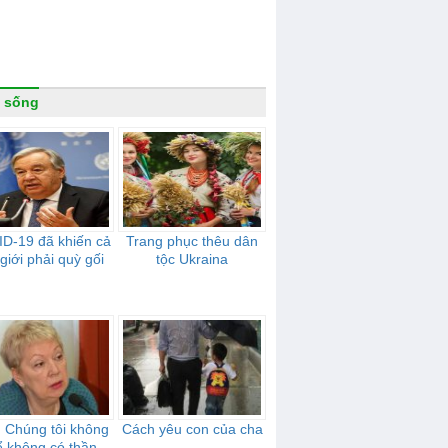
 sống
D-19 đã khiến cả
Trang phục thêu dân
 giới phải quỳ gối
tộc Ukraina
 Chúng tôi không
Cách yêu con của cha
ể không có thần