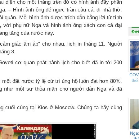
đại diện cho một tháng trên đó có hình ảnh đầy phấn
ga. – Hình ảnh ông để ngực trần câu cá, đi nhà thờ,
i quân. Mỗi hình ảnh được trích dẫn bằng lời từ tình
, với phụ nữ Nga và hình ảnh ông xách con cá đại
Đời
àng tăng của nước này.
cảm giác ấm áp” cho nhau, lịch in tháng 11. Người
háng 3.
Soveti cơ quan phát hành lịch cho biết đã in tới 200
COVI
thế
g một đất nước tỷ lệ cử tri ủng hộ luôn đạt hơn 80%,
ng như một sự thỏa mãn cho người dân Nga và đã
g cuối cùng tại Kios ở Moscow. Chúng ta hãy cùng
Nga:
th