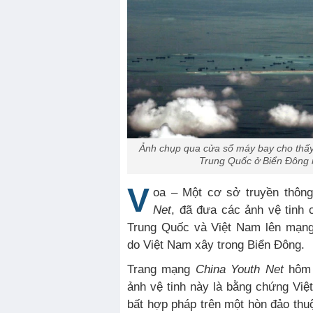
Ảnh chụp qua cửa sổ máy bay cho thấy
Trung Quốc ở Biển Đông 
V
oa – Một cơ sở truyền thôn
Net
, đã đưa các ảnh vệ tinh 
Trung Quốc và Việt Nam lên mạng
do Việt Nam xây trong Biển Đông.
Trang mạng
China Youth Net
hôm n
ảnh vệ tinh này là bằng chứng Vi
bất hợp pháp trên một hòn đảo th