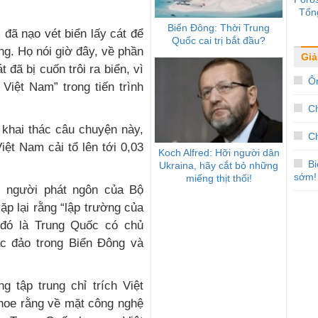
Tổn
Biển Đông: Thời Trung
đã nạo vét biển lấy cát để
Quốc cai trị bắt đầu?
ng. Họ nói giờ đây, về phần
Giải
 đã bị cuốn trôi ra biển, vì
Ôn
Việt Nam” trong tiến trình
C
 khai thác câu chuyện này,
Ch
Việt Nam cải tổ lên tới 0,03
Koch Alfred: Hỡi người dân
B
Ukraina, hãy cắt bỏ những
sớm!
miếng thịt thối!
, người phát ngôn của Bộ
p lại rằng “lập trường của
 đó là Trung Quốc có chủ
ác đảo trong Biển Đông và
g tập trung chỉ trích Việt
hoe rằng về mặt công nghệ