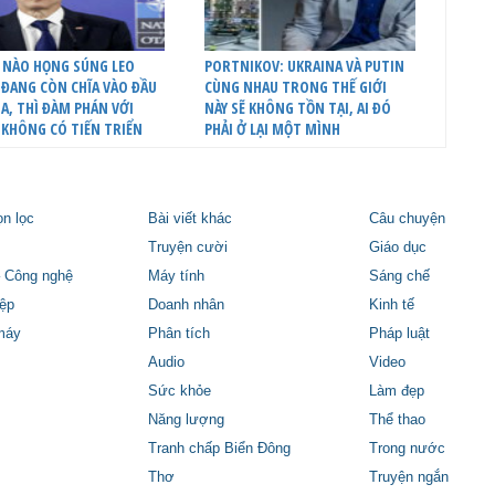
 NÀO HỌNG SÚNG LEO
PORTNIKOV: UKRAINA VÀ PUTIN
ĐANG CÒN CHĨA VÀO ĐẦU
CÙNG NHAU TRONG THẾ GIỚI
A, THÌ ĐÀM PHÁN VỚI
NÀY SẼ KHÔNG TỒN TẠI, AI ĐÓ
 KHÔNG CÓ TIẾN TRIỂN
PHẢI Ở LẠI MỘT MÌNH
ọn lọc
Bài viết khác
Câu chuyện
Truyện cười
Giáo dục
 Công nghệ
Máy tính
Sáng chế
ệp
Doanh nhân
Kinh tế
máy
Phân tích
Pháp luật
Audio
Video
Sức khỏe
Làm đẹp
Năng lượng
Thể thao
Tranh chấp Biển Đông
Trong nước
Thơ
Truyện ngắn