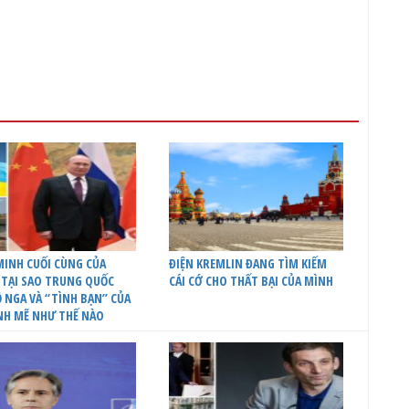
INH CUỐI CÙNG CỦA
ĐIỆN KREMLIN ĐANG TÌM KIẾM
 TẠI SAO TRUNG QUỐC
CÁI CỚ CHO THẤT BẠI CỦA MÌNH
 NGA VÀ “TÌNH BẠN” CỦA
NH MẼ NHƯ THẾ NÀO