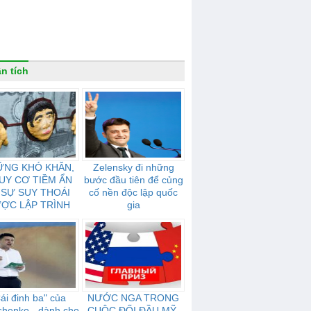
n tích
ỮNG KHÓ KHĂN,
Zelensky đi những
UY CƠ TIỀM ẨN
bước đầu tiên để củng
 SỰ SUY THOÁI
cố nền độc lập quốc
ỢC LẬP TRÌNH
gia
ỦA NƯỚC NGA
ái đinh ba" của
NƯỚC NGA TRONG
shenko - dành cho
CUỘC ĐỐI ĐẦU MỸ-