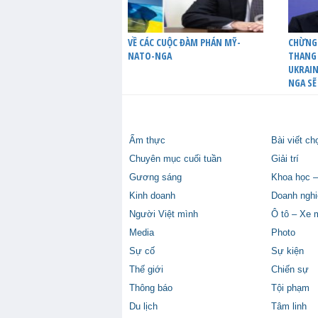
VỀ CÁC CUỘC ĐÀM PHÁN MỸ-
CHỪNG
NATO-NGA
THANG 
UKRAIN
NGA SẼ
Ẩm thực
Bài viết ch
Chuyên mục cuối tuần
Giải trí
Gương sáng
Khoa học –
Kinh doanh
Doanh nghi
Người Việt mình
Ô tô – Xe 
Media
Photo
Sự cố
Sự kiện
Thế giới
Chiến sự
Thông báo
Tội phạm
Du lịch
Tâm linh