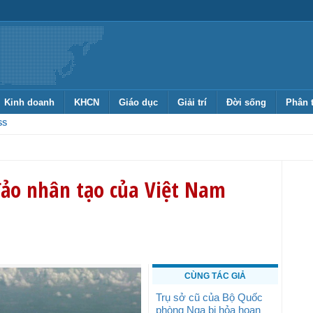
Kinh doanh
KHCN
Giáo dục
Giải trí
Đời sống
Phân 
SS
đảo nhân tạo của Việt Nam
CÙNG TÁC GIẢ
Trụ sở cũ của Bộ Quốc
phòng Nga bị hỏa hoạn