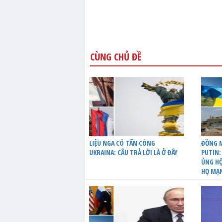
CÙNG CHỦ ĐỀ
LIỆU NGA CÓ TẤN CÔNG
ĐỒNG M
UKRAINA: CÂU TRẢ LỜI LÀ Ở ĐÂY
PUTIN:
ỦNG HỘ
HỌ MẠ