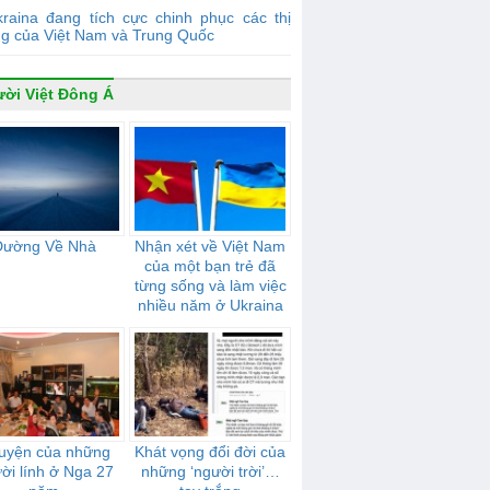
raina đang tích cực chinh phục các thị
ng của Việt Nam và Trung Quốc
ời Việt Đông Á
Đường Về Nhà
Nhận xét về Việt Nam
của một bạn trẻ đã
từng sống và làm việc
nhiều năm ở Ukraina
uyện của những
Khát vọng đổi đời của
ời lính ở Nga 27
những ‘người trời’…