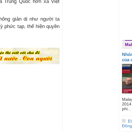
a Trung Quốc hơn xa Việt
ỳ phức tạp, thể hiện quyền
Mal
Nhóm
của 
Mala
2014
phi...
E
Đông