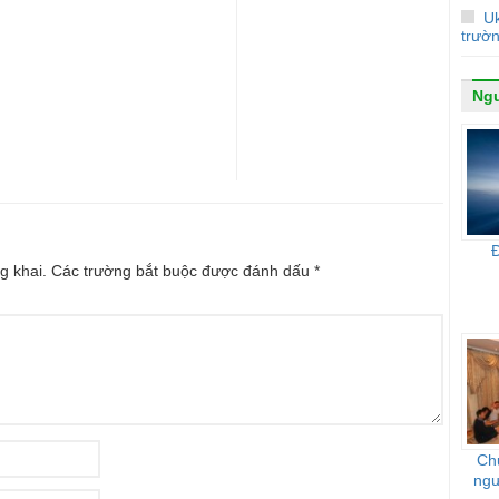
Uk
trườ
Ngư
g khai.
Các trường bắt buộc được đánh dấu
*
Ch
ngư