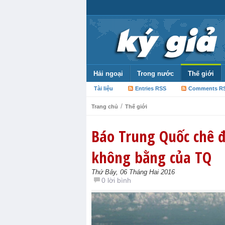
Hải ngoại
Trong nước
Thế giới
Tài liệu
Entries RSS
Comments R
/
Trang chủ
Thế giới
Báo Trung Quốc chê 
không bằng của TQ
Thứ Bảy, 06 Tháng Hai 2016
0 lời bình