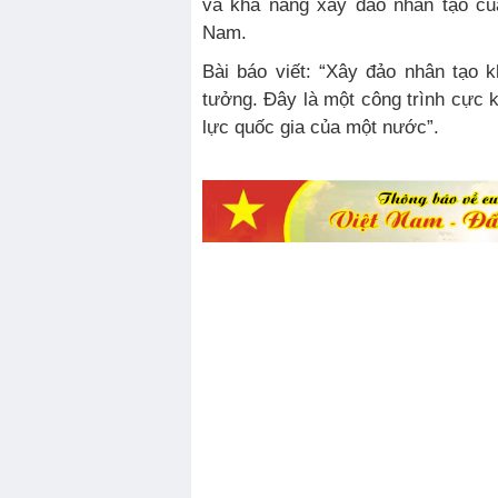
và khả năng xây đảo nhân tạo củ
Nam.
Bài báo viết: “Xây đảo nhân tạo không giản dị như người ta
tưởng. Đây là một công trình cực k
lực quốc gia của một nước”.