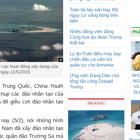
Toàn bộ tàu sân bay Mỹ
nguy cơ vắng bóng trên
biển
Nhiều đảng viên đảng
Phâ
Cộng hoà dự đoán Trump
thất bại
Lý do Putin điều máy bay
chiến đấu và viện trợ
quân sự cho Armenia
 các hoạt động xây dựng của
ngày 11/5/2015.
Ứng viên Đảng Dân chủ
NH
tổng tấn công Donald
NG
g Trung Quốc,
China Youth
Trump
VÀ
ĐƯ
chụp các đảo nhân tạo của
C
 để giễu cợt đảo nhân tạo
TIN KHÁC
ay (5/2), nói những hình
ệt Nam đã xây đảo nhân tạo
"C
uộc quần đảo Trường Sa mà
Poro