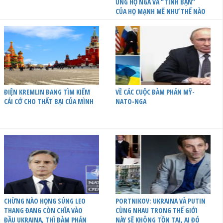
ỦNG HỘ NGA VÀ “TÌNH BẠN”
CỦA HỌ MẠNH MẼ NHƯ THẾ NÀO
ĐIỆN KREMLIN ĐANG TÌM KIẾM
VỀ CÁC CUỘC ĐÀM PHÁN MỸ-
CÁI CỚ CHO THẤT BẠI CỦA MÌNH
NATO-NGA
CHỪNG NÀO HỌNG SÚNG LEO
PORTNIKOV: UKRAINA VÀ PUTIN
THANG ĐANG CÒN CHĨA VÀO
CÙNG NHAU TRONG THẾ GIỚI
ĐẦU UKRAINA, THÌ ĐÀM PHÁN
NÀY SẼ KHÔNG TỒN TẠI, AI ĐÓ