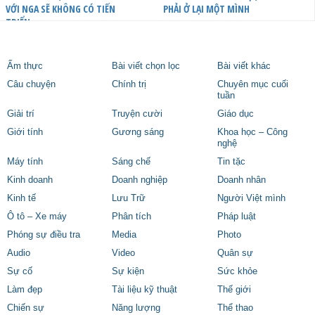
VỚI NGA SẼ KHÔNG CÓ TIẾN
PHẢI Ở LẠI MỘT MÌNH
TRIỂN
Ẩm thực
Bài viết chọn lọc
Bài viết khác
Câu chuyện
Chính trị
Chuyên mục cuối
tuần
Giải trí
Truyện cười
Giáo dục
Giới tính
Gương sáng
Khoa học – Công
nghệ
Máy tính
Sáng chế
Tin tặc
Kinh doanh
Doanh nghiệp
Doanh nhân
Kinh tế
Lưu Trữ
Người Việt mình
Ô tô – Xe máy
Phân tích
Pháp luật
Phóng sự điều tra
Media
Photo
Audio
Video
Quân sự
Sự cố
Sự kiện
Sức khỏe
Làm đẹp
Tài liệu kỹ thuật
Thế giới
Chiến sự
Năng lượng
Thể thao